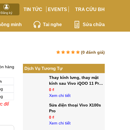
TIN TỨC
EVENTS
TRA CỨU BH
Đăng ký
hông minh
Tai nghe
Sửa chữa
(
0
đánh giá)
òn hàng
Dịch Vụ Tương Tự
Thay kính lưng, thay mặt
n
kính sau Vivo iQOO 11 Pro
ng
5G
0 ₫
Xem chi tiết
ng
ớc để
Sửa điện thoại Vivo X100s
Pro
0 ₫
Xem chi tiết