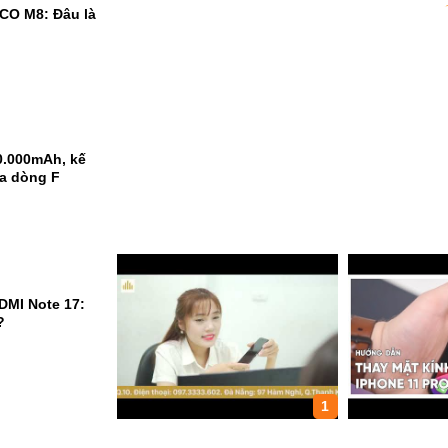
CO M8: Đâu là
0.000mAh, kế
ủa dòng F
DMI Note 17:
?
1