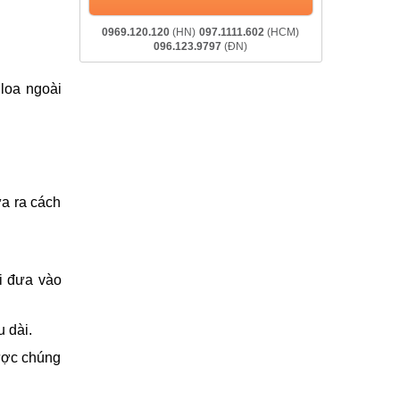
0969.120.120
(HN)
097.1111.602
(HCM)
096.123.9797
(ĐN)
 loa ngoài
ưa ra cách
i đưa vào
 dài.
được chúng