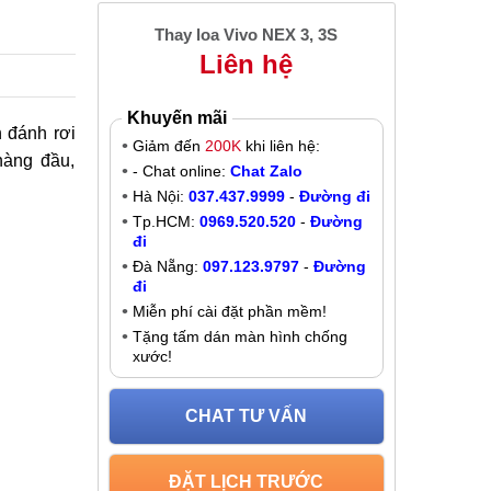
Thay loa Vivo NEX 3, 3S
Liên hệ
Khuyến mãi
h đánh rơi
Giảm đến
200K
khi liên hệ:
hàng đầu,
- Chat online:
Chat Zalo
Hà Nội:
037.437.9999
-
Đường đi
Tp.HCM:
0969.520.520
-
Đường
đi
Đà Nẵng:
097.123.9797
-
Đường
đi
Miễn phí cài đặt phần mềm!
Tặng tấm dán màn hình chống
xước!
CHAT TƯ VẤN
ĐẶT LỊCH TRƯỚC