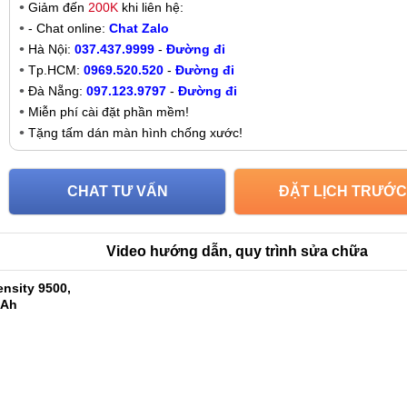
Giảm đến
200K
khi liên hệ:
- Chat online:
Chat Zalo
Hà Nội:
037.437.9999
-
Đường đi
Tp.HCM:
0969.520.520
-
Đường đi
Đà Nẵng:
097.123.9797
-
Đường đi
Miễn phí cài đặt phần mềm!
Tặng tấm dán màn hình chống xước!
CHAT TƯ VẤN
ĐẶT LỊCH TRƯỚC
Video hướng dẫn, quy trình sửa chữa
nsity 9500,
mAh