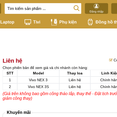
Đăng nhập
Laptop
Tivi
Phụ kiện
Đồng hồ t
Liên hệ
C
Chọn phiên bản để xem giá và chi nhánh còn hàng:
STT
Model
Thay loa
Linh Kiệ
1
Vivo NEX 3
Liên hệ
Chính hã
2
Vivo NEX 3S
Liên hệ
Chính hã
(Giá trên không bao gồm công tháo lắp, thay thế - Đặt lịch trư
giảm công thay)
Khuyến mãi