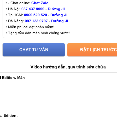
- Chat online:
Chat Zalo
Hà Nội:
037.437.9999
-
Đường đi
Tp.HCM:
0969.520.520
-
Đường đi
Đà Nẵng:
097.123.9797
-
Đường đi
Miễn phí cài đặt phần mềm!
Tặng tấm dán màn hình chống xước!
CHAT TƯ VẤN
ĐẶT LỊCH TRƯỚC
Video hướng dẫn, quy trình sửa chữa
l Edition: Màn
l Edition: