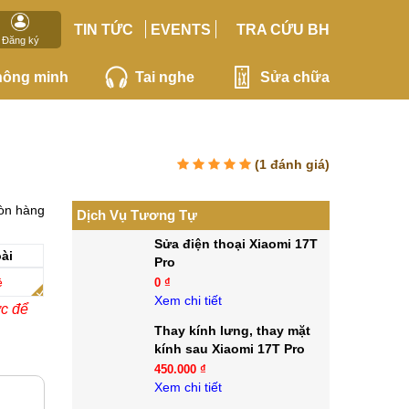
TIN TỨC
EVENTS
TRA CỨU BH
Đăng ký
hông minh
Tai nghe
Sửa chữa
(
1
đánh giá)
òn hàng
Dịch Vụ Tương Tự
Sửa điện thoại Xiaomi 17T
ài
Pro
ệ
0 ₫
Xem chi tiết
ớc để
Thay kính lưng, thay mặt
kính sau Xiaomi 17T Pro
450.000 ₫
Xem chi tiết