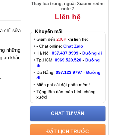
Thay loa trong, ngoài Xiaomi redmi
note 7
Liên hệ
ịa chỉ sửa
Khuyến mãi
Giảm đến
200K
khi liên hệ:
- Chat online:
Chat Zalo
àng những
Hà Nội:
037.437.9999
-
Đường đi
 gian khắc
Tp.HCM:
0969.520.520
-
Đường
đi
Đà Nẵng:
097.123.9797
-
Đường
.
đi
Miễn phí cài đặt phần mềm!
Tặng tấm dán màn hình chống
xước!
CHAT TƯ VẤN
ĐẶT LỊCH TRƯỚC