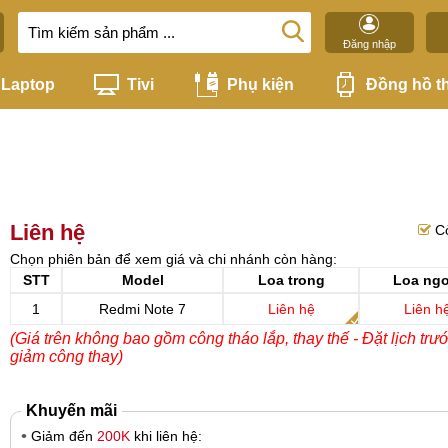
Đăng nhập
Laptop
Tivi
Phụ kiện
Đồng hồ t
Liên hệ
C
Chọn phiên bản để xem giá và chi nhánh còn hàng:
STT
Model
Loa trong
Loa ngo
1
Redmi Note 7
Liên hệ
Liên h
(Giá trên không bao gồm công tháo lắp, thay thế - Đặt lịch trư
giảm công thay)
Khuyến mãi
Giảm đến
200K
khi liên hệ: