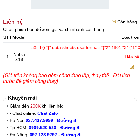
Liên hệ
Còn hàng
Chọn phiên bản để xem giá và chi nhánh còn hàng:
STT
Model
Loa tro
Liên hệ
"}" data-sheets-userformat="{"2":4801,"3":{"1":0}
Nubia
1
Liên hệ
Z18
(Giá trên không bao gồm công tháo lắp, thay thế - Đặt lịch
trước để giảm công thay)
Khuyến mãi
Giảm đến
200K
khi liên hệ:
- Chat online:
Chat Zalo
Hà Nội:
037.437.9999
-
Đường đi
Tp.HCM:
0969.520.520
-
Đường đi
Đà Nẵng:
097.123.9797
-
Đường đi