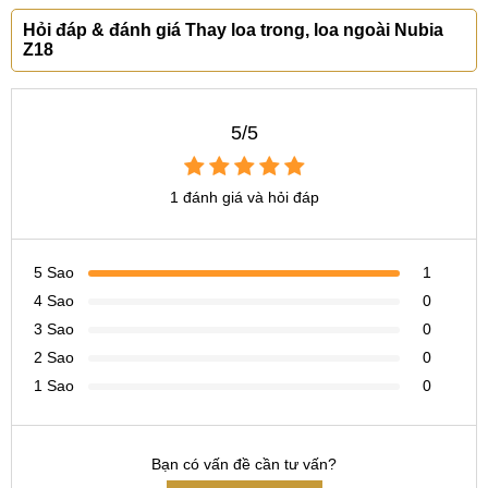
Hỏi đáp & đánh giá Thay loa trong, loa ngoài Nubia
CN 6:
97 Hàm Nghi, Q.Thanh Khê
Z18
Hotline:
097.123.9797
Tìm kiếm khác liên quan:
5/5
thay loa Nubia Z18 giá bao nhiêu
thay loa trong Nubia Z18 ở đâu
1 đánh giá và hỏi đáp
thay loa ngoài Nubia Z18 lấy ngay
5 Sao
1
4 Sao
0
3 Sao
0
2 Sao
0
1 Sao
0
Bạn có vấn đề cần tư vấn?