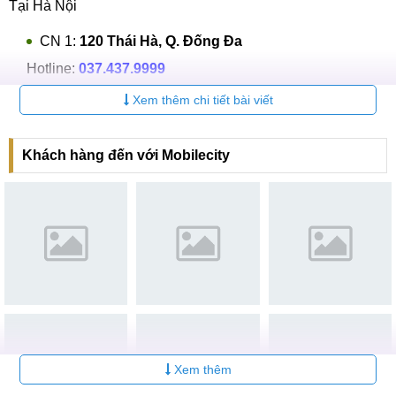
Tại Hà Nội
CN 1:
120 Thái Hà, Q. Đống Đa
Hotline:
037.437.9999
Xem thêm chi tiết bài viết
CN 2:
398 Cầu Giấy, Q. Cầu Giấy
Hotline:
096.2222.398
Khách hàng đến với Mobilecity
CN 3:
42 Phố Vọng, Hai Bà Trưng
Hotline:
0338.424242
Tại TP Hồ Chí Minh
CN 4:
123 Trần Quang Khải, Quận 1
Hotline:
0969.520.520
CN 5:
602 Lê Hồng Phong, Quận 10
Hotline:
097.3333.602
Xem thêm
Tại Đà Nẵng