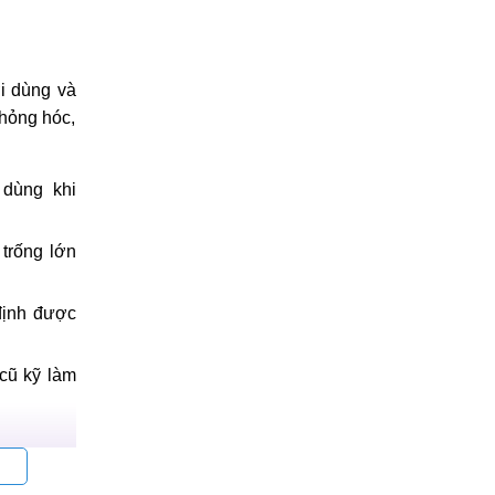
i dùng và
hỏng hóc,
 dùng khi
trống lớn
định được
cũ kỹ làm