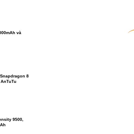
9000mAh và
 Snapdragon 8
m AnTuTu
nsity 9500,
mAh