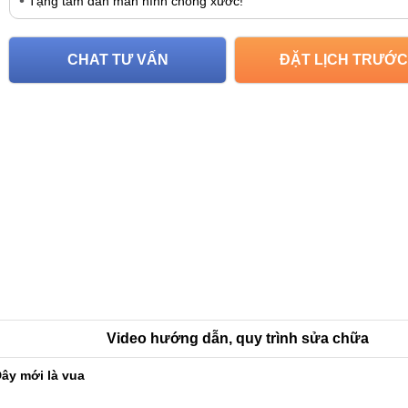
Tặng tấm dán màn hình chống xước!
CHAT TƯ VẤN
ĐẶT LỊCH TRƯỚC
Video hướng dẫn, quy trình sửa chữa
ây mới là vua