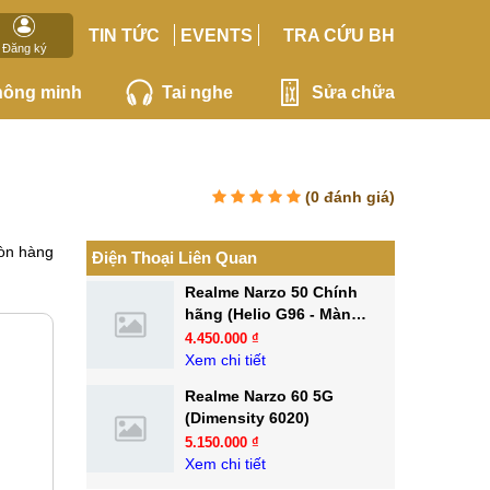
TIN TỨC
EVENTS
TRA CỨU BH
Đăng ký
hông minh
Tai nghe
Sửa chữa
(
0
đánh giá)
òn hàng
Điện Thoại Liên Quan
Realme Narzo 50 Chính
hãng (Helio G96 - Màn
120Hz)
4.450.000 ₫
Xem chi tiết
Realme Narzo 60 5G
(Dimensity 6020)
5.150.000 ₫
Xem chi tiết