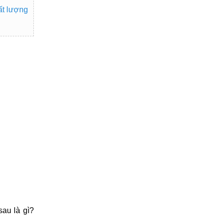
ất lượng
au là gì?