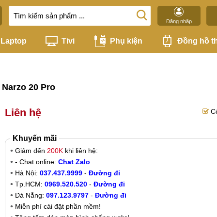
Đăng nhập
Laptop
Tivi
Phụ kiện
Đồng hồ t
 Narzo 20 Pro
Liên hệ
C
Khuyến mãi
Giảm đến
200K
khi liên hệ:
- Chat online:
Chat Zalo
Hà Nội:
037.437.9999
-
Đường đi
Tp.HCM:
0969.520.520
-
Đường đi
Đà Nẵng:
097.123.9797
-
Đường đi
Miễn phí cài đặt phần mềm!