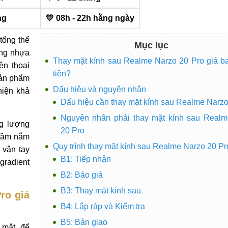
ng
💛 08h - 22h hằng ngày
tổng thể
Mục lục
ằng nhựa
Thay mặt kính sau Realme Narzo 20 Pro giá b
ện thoại
tiền?
sản phẩm
Dấu hiệu và nguyên nhân
hiện khả
Dấu hiệu cần thay mặt kính sau Realme Narzo
Nguyên nhân phải thay mặt kính sau Realm
ng lượng
20 Pro
 cầm nắm
Quy trình thay mặt kính sau Realme Narzo 20 Pr
 vân tay
B1: Tiếp nhận
gradient
B2: Báo giá
B3: Thay mặt kính sau
ro giá
B4: Lắp ráp và Kiểm tra
B5: Bàn giao
 mắt, để