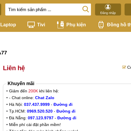
Đăng nhập
Laptop
Tivi
Phụ kiện
Đồng hồ t
A77
Liên hệ
C
Khuyến mãi
Giảm đến
200K
khi liên hệ:
- Chat online:
Chat Zalo
Hà Nội:
037.437.9999
-
Đường đi
Tp.HCM:
0969.520.520
-
Đường đi
Đà Nẵng:
097.123.9797
-
Đường đi
Miễn phí cài đặt phần mềm!