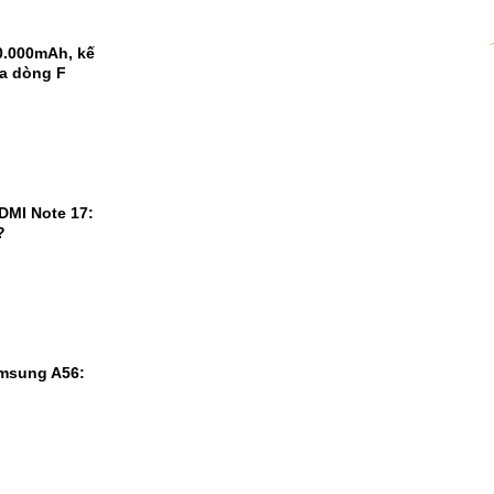
0.000mAh, kế
ủa dòng F
DMI Note 17:
?
msung A56: