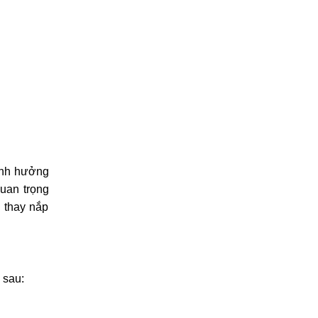
 ảnh hưởng
quan trọng
 thay nắp
 sau: