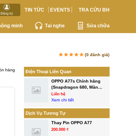
TIN TỨC
EVENTS
TRA CỨU BH
Đăng ký
hông minh
Tai nghe
Sửa chữa
(
0
đánh giá)
òn hàng
Điện Thoại Liên Quan
OPPO A77s Chính hãng
(Snapdragon 680, Màn
90Hz)
Liên hệ
Xem chi tiết
Dịch Vụ Tương Tự
Thay Pin OPPO A77
200.000 ₫