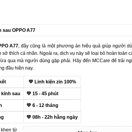
ính sau OPPO A77
OPPO A77
, đây cũng là một phương án hiệu quả giúp người dù
 sở thích cá nhân. Ngoài ra, dịch vụ này sẽ loại bỏ hoàn toàn cá
n vừa qua mà người dùng gặp phải. Hãy đến MCCare để trải ng
g đầu hiện nay.
kết
💛 Linh kiện zin 100%
 kính sau
💛 15 - 45 phút
h
💛 6 - 12 tháng
ng
💛 08h - 22h hằng ngày
 khen từ