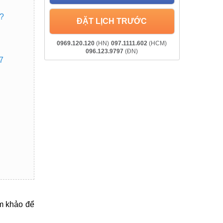
n?
ĐẶT LỊCH TRƯỚC
0969.120.120
(HN)
097.1111.602
(HCM)
096.123.9797
(ĐN)
7
am khảo để