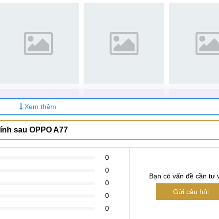
cho thấy rằng mặt lưng đã đã đến lúc cần thay thế. Vậy nguy
 cùng tìm hiểu trong phần dưới đây nhé!
O A77
 nắp lưng, kính lưng OPPO A77 xảy ra lỗi, hỏng để Quý khách có
hời gian dài mà không có ốp lưng bảo vệ dẫn đến lớp kính bị t
Xem thêm
 xách, ba lô, cốp xe cùng với các vật cứng, sắc nhọn như chìa
 kính sau OPPO A77
i, chà xát máy với mặt thô ráp gồ ghề khiến kính lưng, nắp lư
0
mặt cứng, gồ ghề cũng làm mặt kính lưng bị trầy xước.
0
Bạn có vấn đề cần tư 
ệt lớn có thể khiến bộ phận này bị biến dạng.
0
Gửi câu hỏi
0
0