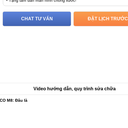
Tặng tấm dán màn hình chống xước!
CHAT TƯ VẤN
ĐẶT LỊCH TRƯỚC
Video hướng dẫn, quy trình sửa chữa
CO M8: Đâu là