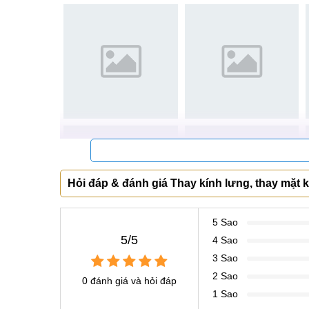
Trên đây là những biểu hiện dễ dàng quan sát và 
đâu và làm sao để thay OPPO A77 nhanh nhất, hãy
Nguyên nhân cần thay mặt kính sau OPP
MobileCity sẽ liệt kê một số lý do chính dễ khiến
và bảo vệ điện thoại của mình.
Người dùng sử dụng điện thoại trong khoảng t
Người dùng để điện thoại OPPO A77 trong túi
dọc giấy khiến máy bị trầy xước.
Hỏi đáp & đánh giá Thay kính lưng, thay mặt
Những tác động mạnh từ bên ngoài như làm rơ
xước, nứt vỡ nặng.
5 Sao
Người dùng vô tình để điện thoại lên các bề 
5/5
4 Sao
Khi nắp lưng OPPO A77 tiếp xúc với nguồn nhi
3 Sao
2 Sao
0 đánh giá và hỏi đáp
1 Sao