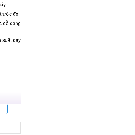
máy.
trước đó.
ớc dễ dàng
n suất dày