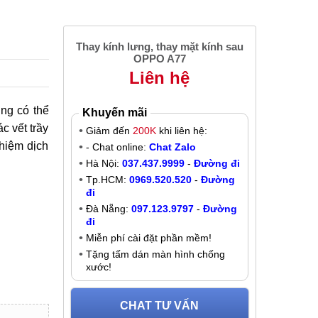
Thay kính lưng, thay mặt kính sau
OPPO A77
Liên hệ
ng có thể
Khuyến mãi
c vết trầy
Giảm đến
200K
khi liên hệ:
hiệm dịch
- Chat online:
Chat Zalo
Hà Nội:
037.437.9999
-
Đường đi
Tp.HCM:
0969.520.520
-
Đường
đi
Đà Nẵng:
097.123.9797
-
Đường
đi
Miễn phí cài đặt phần mềm!
Tặng tấm dán màn hình chống
xước!
CHAT TƯ VẤN