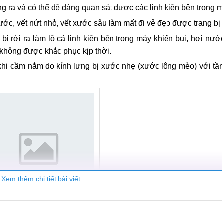
g ra và có thể dê dàng quan sát được các linh kiện bên trong 
ớc, vết nứt nhỏ, vết xước sâu làm mất đi vẻ đẹp được trang bị 
ị rời ra làm lộ cả linh kiện bên trong máy khiến bụi, hơi nư
 không được khắc phục kịp thời.
khi cầm nắm do kính lưng bị xước nhẹ (xước lông mèo) với tầ
Xem thêm chi tiết bài viết
hiệu cần thay mặt kính sau