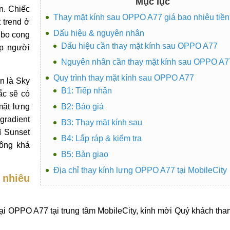
Mục lục
n. Chiếc
Thay mặt kính sau OPPO A77 giá bao nhiêu tiề
 trend ở
Dấu hiệu & nguyên nhân
 bo cong
Dấu hiệu cần thay mặt kính sau OPPO A77
úp người
Nguyên nhân cần thay mặt kính sau OPPO A7
Quy trình thay mặt kính sau OPPO A77
n là Sky
B1: Tiếp nhận
ắc sẽ có
mặt lưng
B2: Báo giá
gradient
B3: Thay mặt kính sau
ì Sunset
B4: Lắp ráp & kiểm tra
rông khá
B5: Bàn giao
Địa chỉ thay kính lưng OPPO A77 tại MobileCity
 nhiêu
ại OPPO A77 tại trung tâm MobileCity, kính mời Quý khách th