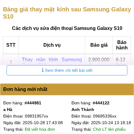
Bảng giá thay mặt kính sau Samsung Galaxy
S10
Các dịch vụ sửa điện thoại Samsung Galaxy S10
Bảo
STT
Dịch vụ
Báo giá
hành
Thay màn hình Samsung
2.900.000
6-12
1
Galaxy S10
₫
tháng
Xem thêm chi tiết bài viết
Ép kính Samsung Galaxy
6-12
2
800.000 ₫
S10
tháng
Đơn hàng mới nhất
Thay Pin Samsung Galaxy
6-12
3
400.000 ₫
S10
tháng
Đơn hàng:
#443614
Đơn hàng:
#441094
Anh Sơn
Chị Mão
Thay mặt kính sau
6-12
4
300.000 ₫
Điện thoại: 03724626xx
Điện thoại: 09034525x
Samsung Galaxy S10
tháng
3:18:18
Ngày đặt: 2025-10-21 14:16:22
Ngày đặt: 2025-10-09 
Sửa nguồn Samsung
6-12
phiếu
Trạng thái:
Chờ LT lên phiếu
Trạng thái:
Đã viết hó
5
600.000 ₫