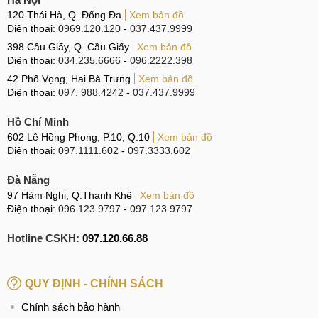
Dấu hiệu & nguyên nhân
120 Thái Hà, Q. Đống Đa
Xem bản đồ
Mặt lưng là bộ phận khá dễ vỡ hỏng nếu gặp tác động
Điện thoại:
0969.120.120
-
037.437.9999
mạnh. Tình trạng này không những khiến Samsung Galaxy
398 Cầu Giấy, Q. Cầu Giấy
Xem bản đồ
Điện thoại:
034.235.6666
-
096.2222.398
S10 mất đi tính thẩm mỹ mà còn gây ảnh hưởng khá nghiêm
42 Phố Vọng, Hai Bà Trưng
Xem bản đồ
trọng đến trải nghiệm người dùng. Dưới đây là những
Điện thoại:
097. 988.4242
-
037.437.9999
nguyên nhân, biểu hiện và quy trình thay nắp lưng
của Samsung Galaxy S10.
Hồ Chí Minh
602 Lê Hồng Phong, P.10, Q.10
Xem bản đồ
Dấu hiệu khi cần thay mặt kính sau Samsung
Điện thoại:
097.1111.602
-
097.3333.602
Galaxy S10
Đà Nẵng
Có thể dễ dàng nhận biết được những hư hỏng trên nắp
97 Hàm Nghi, Q.Thanh Khê
Xem bản đồ
lưng của Samsung Galaxy S10 thông qua những biểu hiện
Điện thoại:
096.123.9797
-
097.123.9797
sau:
Hotline CSKH:
097.120.66.88
Samsung Galaxy S10 mất thẩm mỹ do mặt kính sau
xuất hiện nhiều vết trầy xước, sần sùi.
QUY ĐỊNH - CHÍNH SÁCH
Phần mặt lưng của Samsung Galaxy S10 rạn nứt, gây
Chính sách bảo hành
khó khăn trong quá trình sử dụng.