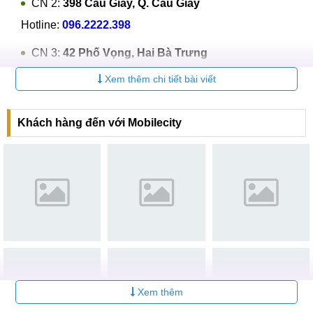
CN 2:
398 Cầu Giấy, Q. Cầu Giấy
Hotline:
096.2222.398
CN 3:
42 Phố Vọng, Hai Bà Trưng
Hotline:
0338.424242
Xem thêm chi tiết bài viết
Tại TP Hồ Chí Minh
Khách hàng đến với Mobilecity
CN 4:
123 Trần Quang Khải, Quận 1
Hotline:
0969.520.520
CN 5:
602 Lê Hồng Phong, Quận 10
Hotline:
097.3333.602
Tại Đà Nẵng
CN 6:
97 Hàm Nghi, Q.Thanh Khê
Hotline:
097.123.9797
Xem thêm