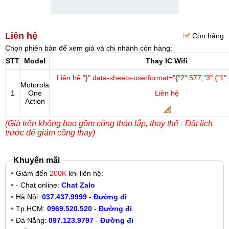
Liên hệ
Còn hàng
Chọn phiên bản để xem giá và chi nhánh còn hàng:
STT
Model
Thay IC Wifi
Liên hệ
"}" data-sheets-userformat="{"2":577,"3":{"1":
Motorola
1
One
Liên hệ
Action
(Giá trên không bao gồm công tháo lắp, thay thế - Đặt lịch
trước để giảm công thay)
Khuyến mãi
Giảm đến
200K
khi liên hệ:
- Chat online:
Chat Zalo
Hà Nội:
037.437.9999
-
Đường đi
Tp.HCM:
0969.520.520
-
Đường đi
Đà Nẵng:
097.123.9797
-
Đường đi