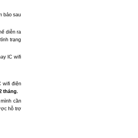
ĐẶT LỊCH TRƯỚC
0969.120.120
(HN)
097.1111.602
(HCM)
096.123.9797
(ĐN)
ảm bảo sau
hế diễn ra
tình trạng
ay IC wifi
 wifi điện