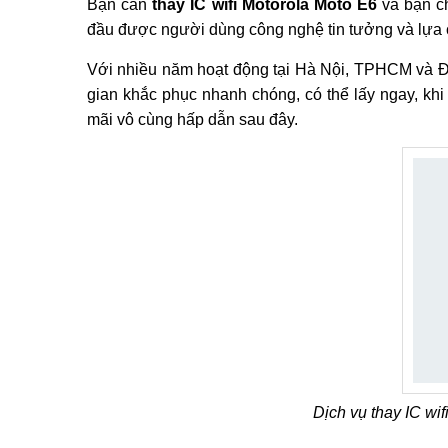
Mô tả
Hỏi đáp và đánh giá
Thông tin chi tiết Thay IC wifi Motorola Moto E
Bạn cần
thay IC wifi Motorola Moto E6
và bạn ch
đầu được người dùng công nghệ tin tưởng và lựa c
Với nhiều năm hoạt động tại Hà Nội, TPHCM và Đà 
gian khắc phục nhanh chóng, có thể lấy ngay, kh
mãi vô cùng hấp dẫn sau đây.