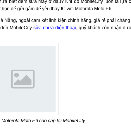
1
6
ưa biết đem sửa máy ở đâu? Khi đó MobileCity luôn là lựa 
họn để gửi gắm dế yêu thay IC wifi Motorola Moto E6.
Nẵng, ngoài cam kết linh kiện chính hãng, giá rẻ phải chăng
i đến MobileCity
sửa chữa điện thoại
, quý khách còn nhận đư