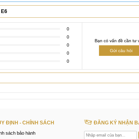
Xem thêm
 E6
0
0
Bạn có vấn đề cần tư 
0
Gửi câu hỏi
0
0