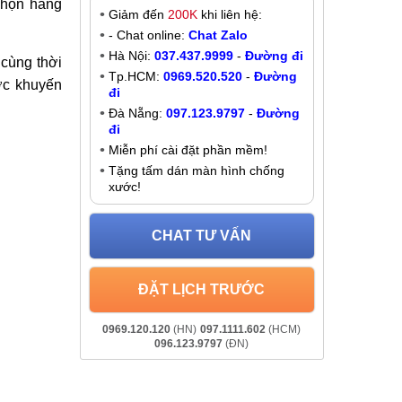
2
3
Thay IC wifi Motorola Moto E6
Liên hệ
Khuyến mãi
chọn hàng
Giảm đến
200K
khi liên hệ:
- Chat online:
Chat Zalo
Hà Nội:
037.437.9999
-
Đường đi
 cùng thời
Tp.HCM:
0969.520.520
-
Đường
ợc khuyến
đi
Đà Nẵng:
097.123.9797
-
Đường
đi
Miễn phí cài đặt phần mềm!
Tặng tấm dán màn hình chống
xước!
CHAT TƯ VẤN