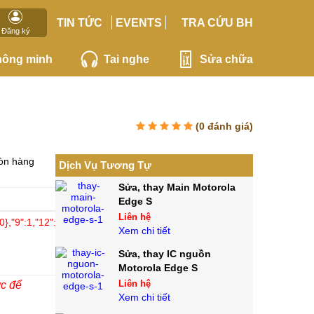
TIN TỨC
EVENTS
TRA CỨU BH
Đăng ký
hông minh
Tai nghe
Sửa chữa
(
0
đánh giá)
òn hàng
Dịch Vụ Tương Tự
Sửa, thay Main Motorola
Linh
Edge S
Kiện
Liên hệ
0},"9":1,"12":0}">
Xem chi tiết
Chính
hãng
Sửa, thay IC nguồn
Motorola Edge S
Liên hệ
ớc để
Xem chi tiết