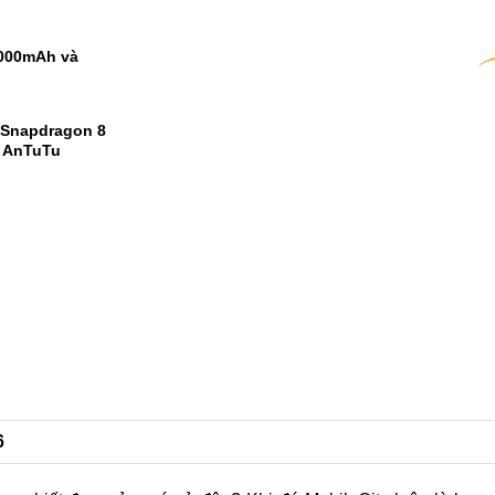
ây mới là vua
9000mAh và
 Snapdragon 8
m AnTuTu