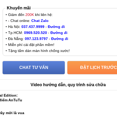
Khuyến mãi
Giảm đến
200K
khi liên hệ:
- Chat online:
Chat Zalo
Hà Nội:
037.437.9999
-
Đường đi
Tp.HCM:
0969.520.520
-
Đường đi
Đà Nẵng:
097.123.9797
-
Đường đi
Miễn phí cài đặt phần mềm!
Tặng tấm dán màn hình chống xước!
CHAT TƯ VẤN
ĐẶT LỊCH TRƯỚC
Video hướng dẫn, quy trình sửa chữa
l Edition:
 điểm AnTuTu