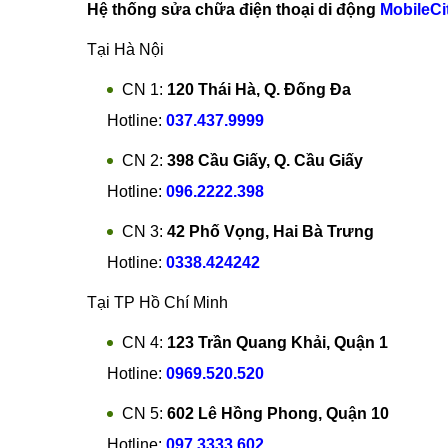
thoại Motorola Moto E6. Đặc biệt khi thay m
Mọi thắc mắc về dịch vụ thay IC wifi Motorola Mo
sửa chữa Motorola
Moto E6, hãy liên hệ ngay với 
tốt nhất.
Hân hạnh được phục vụ quý khách khi cần
thay m
Hệ thống sửa chữa điện thoại di động
MobileCi
Tại Hà Nội
CN 1:
120 Thái Hà, Q. Đống Đa
Hotline:
037.437.9999
CN 2:
398 Cầu Giấy, Q. Cầu Giấy
Hotline:
096.2222.398
CN 3:
42 Phố Vọng, Hai Bà Trưng
Hotline:
0338.424242