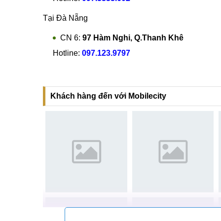
Tại TP Hồ Chí Minh
CN 4:
123 Trần Quang Khải, Quận 1
Hotline:
0969.520.520
CN 5:
602 Lê Hồng Phong, Quận 10
Hotline:
097.3333.602
Tại Đà Nẵng
CN 6:
97 Hàm Nghi, Q.Thanh Khê
Hotline:
097.123.9797
Khách hàng đến với Mobilecity