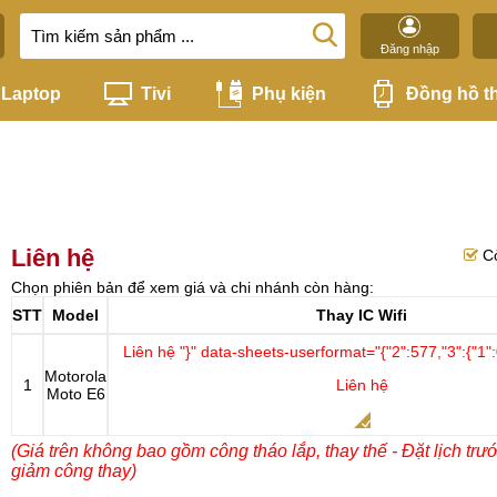
Đăng nhập
Laptop
Tivi
Phụ kiện
Đồng hồ t
Liên hệ
C
Chọn phiên bản để xem giá và chi nhánh còn hàng:
STT
Model
Thay IC Wifi
Liên hệ
"}" data-sheets-userformat="{"2":577,"3":{"1":
Motorola
1
Liên hệ
Moto E6
(Giá trên không bao gồm công tháo lắp, thay thế - Đặt lịch trư
giảm công thay)