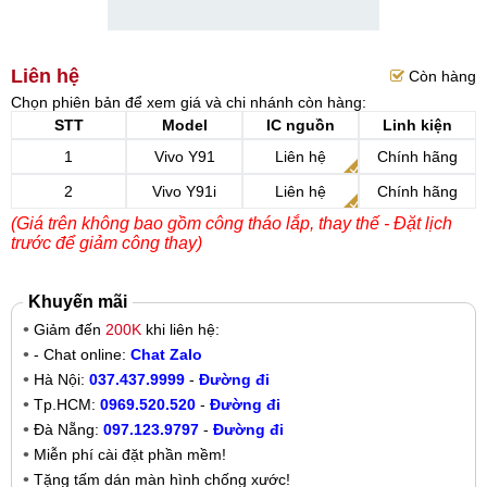
Liên hệ
Còn hàng
Chọn phiên bản để xem giá và chi nhánh còn hàng:
STT
Model
IC nguồn
Linh kiện
1
Vivo Y91
Liên hệ
Chính hãng
2
Vivo Y91i
Liên hệ
Chính hãng
(Giá trên không bao gồm công tháo lắp, thay thế - Đặt lịch
trước để giảm công thay)
Khuyến mãi
Giảm đến
200K
khi liên hệ:
- Chat online:
Chat Zalo
Hà Nội:
037.437.9999
-
Đường đi
Tp.HCM:
0969.520.520
-
Đường đi
Đà Nẵng:
097.123.9797
-
Đường đi
Miễn phí cài đặt phần mềm!
Tặng tấm dán màn hình chống xước!