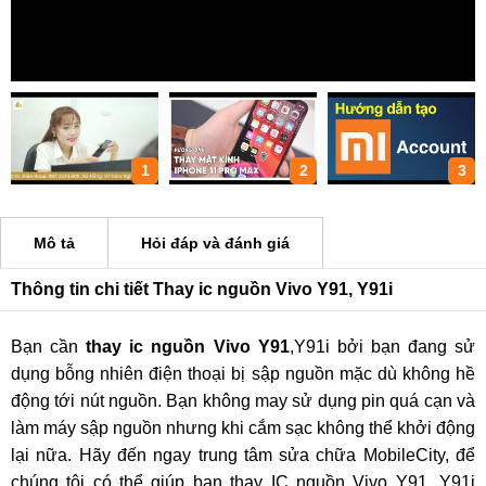
1
2
3
Mô tả
Hỏi đáp và đánh giá
Thông tin chi tiết Thay ic nguồn Vivo Y91, Y91i
Bạn cần
thay ic nguồn Vivo Y91
,Y91i bởi bạn đang sử
dụng bỗng nhiên điện thoại bị sập nguồn mặc dù không hề
động tới nút nguồn. Bạn không may sử dụng pin quá cạn và
làm máy sập nguồn nhưng khi cắm sạc không thể khởi động
lại nữa. Hãy đến ngay trung tâm sửa chữa MobileCity, để
chúng tôi có thể giúp bạn thay IC nguồn Vivo Y91, Y91i