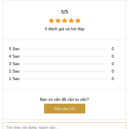
CN 6:
97 Hàm Nghi, Q.Thanh Khê
5/5
Hotline:
097.123.9797
0 đánh giá và hỏi đáp
5 Sao
0
4 Sao
0
3 Sao
0
2 Sao
0
1 Sao
0
Bạn có vấn đề cần tư vấn?
Gửi câu hỏi