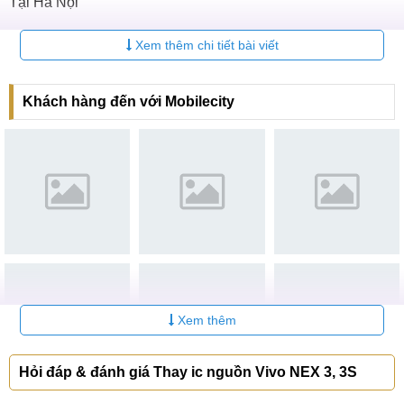
Tại Hà Nội
CN 1:
120 Thái Hà, Q. Đống Đa
Xem thêm chi tiết bài viết
Hotline:
037.437.9999
Khách hàng đến với Mobilecity
CN 2:
398 Cầu Giấy, Q. Cầu Giấy
Hotline:
096.2222.398
CN 3:
42 Phố Vọng, Hai Bà Trưng
Hotline:
0338.424242
Tại TP Hồ Chí Minh
CN 4:
123 Trần Quang Khải, Quận 1
Hotline:
0969.520.520
Xem thêm
CN 5:
602 Lê Hồng Phong, Quận 10
Hotline:
097.3333.602
Hỏi đáp & đánh giá Thay ic nguồn Vivo NEX 3, 3S
Tại Đà Nẵng