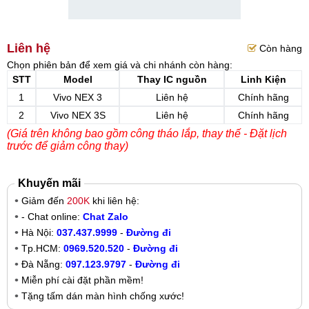
Liên hệ
Còn hàng
Chọn phiên bản để xem giá và chi nhánh còn hàng:
STT
Model
Thay IC nguồn
Linh Kiện
1
Vivo NEX 3
Liên hệ
Chính hãng
2
Vivo NEX 3S
Liên hệ
Chính hãng
(Giá trên không bao gồm công tháo lắp, thay thế - Đặt lịch
trước để giảm công thay)
Khuyến mãi
Giảm đến
200K
khi liên hệ:
- Chat online:
Chat Zalo
Hà Nội:
037.437.9999
-
Đường đi
Tp.HCM:
0969.520.520
-
Đường đi
Đà Nẵng:
097.123.9797
-
Đường đi
Miễn phí cài đặt phần mềm!
Tặng tấm dán màn hình chống xước!