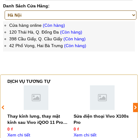
Danh Sách Cửa Hàng:
Cửa hàng online
(Còn hàng)
120 Thái Hà, Q. Đống Đa
(Còn hàng)
398 Cầu Giấy, Q. Cầu Giấy
(Còn hàng)
42 Phố Vọng, Hai Bà Trưng
(Còn hàng)
DỊCH VỤ TƯƠNG TỰ
Thay kính lưng, thay mặt
Sửa điện thoại Vivo X100s
kính sau Vivo iQOO 11 Pro
Pro
5G
0 ₫
0 ₫
Xem chi tiết
Xem chi tiết