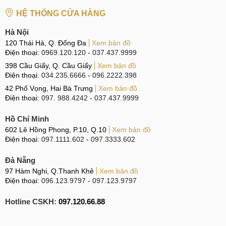
Nguyên nhân lỗi, hỏng nguồn
HỆ THỐNG CỬA HÀNG
Có rất nhiều nguyên nhân khiến cho điện thoại OPPO A54s
Hà Nội
bị hỏng nguồn. Phần lớn thường do bị chập mạch phần
120 Thái Hà, Q. Đống Đa
Xem bản đồ
cứng cần phải tiếp cận vào linh kiện bên trong, nhưng cũng
Điện thoại:
0969.120.120
-
037.437.9999
có khi nguyên nhân xuất phát từ lỗi phần mềm.
398 Cầu Giấy, Q. Cầu Giấy
Xem bản đồ
Điện thoại:
034.235.6666
-
096.2222.398
Cụ thể, lỗi phần mềm khiến cho OPPO A54s hỏng nguồn
42 Phố Vọng, Hai Bà Trưng
Xem bản đồ
cần kiểm tra gồm có:
Điện thoại:
097. 988.4242
-
037.437.9999
Hệ điều hành đã quá cũ và không còn được hỗ trợ
Hồ Chí Minh
nữa.
602 Lê Hồng Phong, P.10, Q.10
Xem bản đồ
Điện thoại:
097.1111.602
-
097.3333.602
Hệ thống bị quá tải do phải xử lý quá nhiều tác vụ, ứng
dụng cùng một lúc.
Đà Nẵng
97 Hàm Nghi, Q.Thanh Khê
Xem bản đồ
Ứng dụng độc hại khiến điện thoại OPPO A54s của
Điện thoại:
096.123.9797
-
097.123.9797
bạn buộc phải tự tắt nguồn để giữ an toàn.
Hotline CSKH:
Xung đột phần mềm khiến OPPO A54s sập nguồn đột
097.120.66.88
ngột.