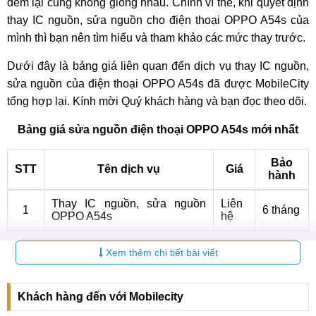
đem lại cũng không giống nhau. Chính vì thế, khi quyết định
thay IC nguồn, sửa nguồn cho điện thoại OPPO A54s của
mình thì bạn nên tìm hiểu và tham khảo các mức thay trước.
Dưới đây là bảng giá liên quan đến dịch vụ thay IC nguồn,
sửa nguồn của điện thoại OPPO A54s đã được MobileCity
tổng hợp lại. Kính mời Quý khách hàng và bạn đọc theo dõi.
Bảng giá sửa nguồn điện thoại OPPO A54s mới nhất
Bảo
STT
Tên dịch vụ
Giá
hành
Thay IC nguồn, sửa nguồn
Liên
1
6 tháng
OPPO A54s
hệ
Liên
2
Thay main OPPO A54s
6 tháng
Xem thêm chi tiết bài viết
hệ
Vì sao nên sửa nguồn điện thoại OPPO
Khách hàng đến với Mobilecity
A54s?