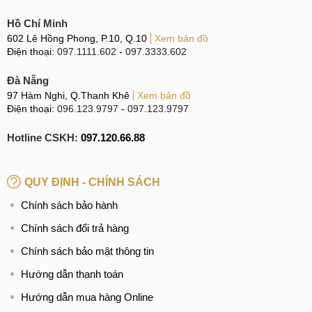
Hồ Chí Minh
Tất cả các linh kiện tại cửa hàng đều chính hãng, đảm
602 Lê Hồng Phong, P.10, Q.10
Xem bản đồ
bảo tem mác và có tem bảo hành.
Điện thoại:
097.1111.602
-
097.3333.602
Quá trình thay thế công khai, rõ ràng, khách hàng trực
Đà Nẵng
tiếp quan sát kỹ thuật viên sửa chữa.
97 Hàm Nghi, Q.Thanh Khê
Xem bản đồ
Đội ngũ nhân viên được trang bị kiến thức chuyên sâu
Điện thoại:
096.123.9797
-
097.123.9797
và sử dụng các dụng cụ chuyên dụng để sửa chữa.
Hotline CSKH:
097.120.66.88
Báo giá chi tiết cho khách hàng trước khi tiến hành
sửa chữa, đảm bảo không phát sinh thêm bất kì phụ phí
nào.
QUY ĐỊNH - CHÍNH SÁCH
Thời hạn bảo hành dài, có các chương trình khuyến
Chính sách bảo hành
mãi và quà tặng hấp dẫn kèm theo.
Chính sách đổi trả hàng
Chính sách bảo mật thông tin
Địa chỉ sửa nguồn
Hướng dẫn thanh toán
Dấu hiệu và nguyên nhân
Hướng dẫn mua hàng Online