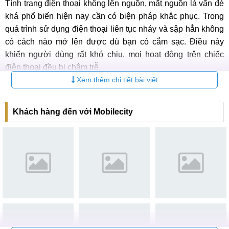
Tình trạng điện thoại không lên nguồn, mất nguồn là vấn đè
khá phổ biến hiện nay cần có biện pháp khắc phục. Trong
quá trình sử dụng điện thoại liên tục nháy và sập hẳn không
có cách nào mở lên được dù bạn có cắm sạc. Điều này
khiến người dùng rất khó chịu, mọi hoạt động trên chiếc
điện thoại đều bị chậm trễ.
Xem thêm chi tiết bài viết
Vậy chi phí sửa nguồn có đắt hay không? Những người sử
dụng điện thoại thông minh, khi gặp tình trạng này đều sẽ có
Khách hàng đến với Mobilecity
câu hỏi về giá cả, để cân nhắc nên chọn cửa hàng nào vừa
uy tín mà chi phí lại thấp hơn.
Dưới đây là bảng giá sửa nguồn và các dịch vụ liên quan
bạn có thể tham khảo.
Các dịch vụ
sửa điện thoại Google Pixel 7 Pro
Báo
Bảo
STT
Dịch vụ
giá
hành