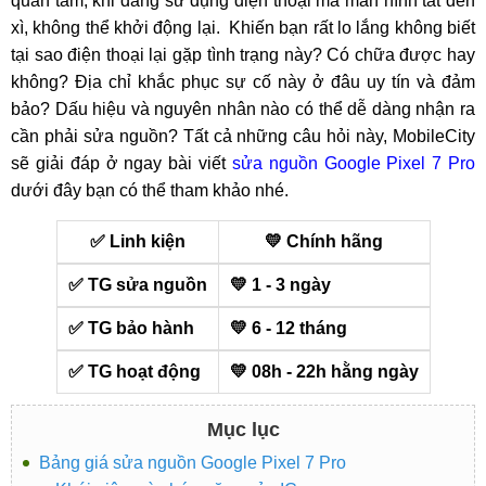
quan tâm, khi đang sử dụng điện thoại mà màn hình tắt đen
xì, không thể khởi động lại. Khiến bạn rất lo lắng không biết
tại sao điện thoại lại gặp tình trạng này? Có chữa được hay
không? Địa chỉ khắc phục sự cố này ở đâu uy tín và đảm
bảo? Dấu hiệu và nguyên nhân nào có thể dễ dàng nhận ra
cần phải sửa nguồn? Tất cả những câu hỏi này, MobileCity
sẽ giải đáp ở ngay bài viết
sửa nguồn Google Pixel 7 Pro
dưới đây bạn có thể tham khảo nhé.
✅ Linh kiện
💛 Chính hãng
✅ TG sửa nguồn
💛 1 - 3 ngày
✅ TG bảo hành
💛 6 - 12 tháng
✅ TG hoạt động
💛 08h - 22h hằng ngày
Mục lục
Bảng giá sửa nguồn Google Pixel 7 Pro