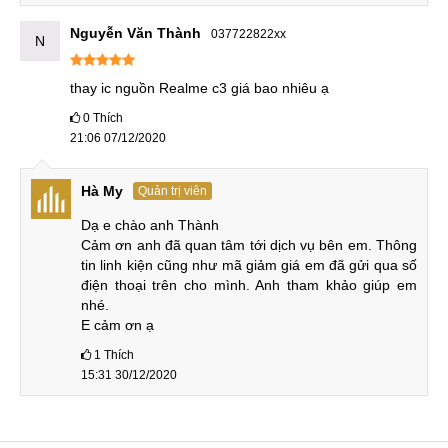
Nguyễn Văn Thành
037722822xx
N
thay ic nguồn Realme c3 giá bao nhiêu ạ
0
Thích
21:06 07/12/2020
Hà My
Quản trị viên
Dạ e chào anh Thành

Cảm ơn anh đã quan tâm tới dịch vụ bên em. Thông 
tin linh kiện cũng như mã giảm giá em đã gửi qua số 
điện thoại trên cho mình. Anh tham khảo giúp em 
nhé. 

E cảm ơn ạ
1
Thích
15:31 30/12/2020