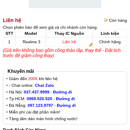
Liên hệ
Còn hàng
Chọn phiên bản để xem giá và chi nhánh còn hàng:
STT
Model
Thay IC Nguồn
Linh kiện
1
Realme 3
Liên hệ
Chính hãng
(Giá trên không bao gồm công tháo lắp, thay thế - Đặt lịch
trước để giảm công thay)
Khuyến mãi
Giảm đến
200K
khi liên hệ:
- Chat online:
Chat Zalo
Hà Nội:
037.437.9999
-
Đường đi
Tp.HCM:
0969.520.520
-
Đường đi
Đà Nẵng:
097.123.9797
-
Đường đi
Miễn phí cài đặt phần mềm!
Tặng tấm dán màn hình chống xước!
Danh Sách Cửa Hàng: