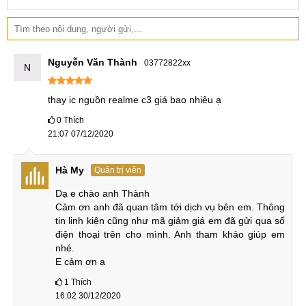
Nguyễn Văn Thành
03772822xx
N
thay ic nguồn realme c3 giá bao nhiêu ạ
0
Thích
21:07 07/12/2020
Hà My
Quản trị viên
Dạ e chào anh Thành

Cảm ơn anh đã quan tâm tới dịch vụ bên em. Thông 
tin linh kiện cũng như mã giảm giá em đã gửi qua số 
điện thoại trên cho mình. Anh tham khảo giúp em 
nhé. 

E cảm ơn ạ
1
Thích
16:02 30/12/2020