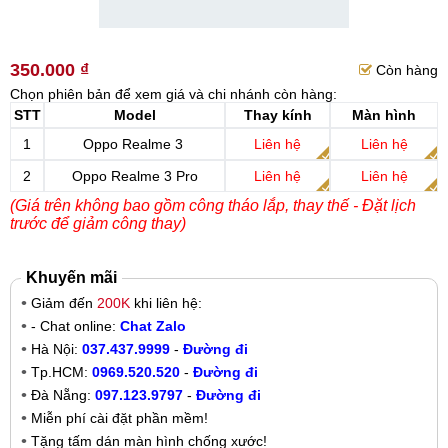
350.000 ₫
Còn hàng
Chọn phiên bản để xem giá và chi nhánh còn hàng:
STT
Model
Thay kính
Màn hình
1
Oppo Realme 3
Liên hệ
Liên hệ
2
Oppo Realme 3 Pro
Liên hệ
Liên hệ
(Giá trên không bao gồm công tháo lắp, thay thế - Đặt lịch
trước để giảm công thay)
Khuyến mãi
Giảm đến
200K
khi liên hệ:
- Chat online:
Chat Zalo
Hà Nội:
037.437.9999
-
Đường đi
Tp.HCM:
0969.520.520
-
Đường đi
Đà Nẵng:
097.123.9797
-
Đường đi
Miễn phí cài đặt phần mềm!
Tặng tấm dán màn hình chống xước!