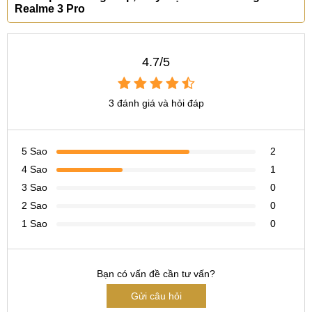
Realme 3 Pro
Tìm kiếm khác liên quan:
thay mặt kính cảm ứng Oppo Realme 3 Pro giá bao
4.7/5
nhiêu
ép mặt kính Oppo Realme 3 Pro ở đâu
3 đánh giá và hỏi đáp
5 Sao
2
4 Sao
1
3 Sao
0
2 Sao
0
1 Sao
0
Bạn có vấn đề cần tư vấn?
Gửi câu hỏi