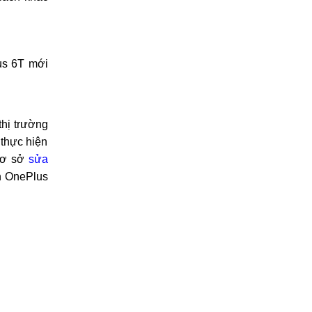
6T ngay ?
cách khắc
us 6T mới
thị trường
 thực hiện
 cơ sở
sửa
ồn OnePlus