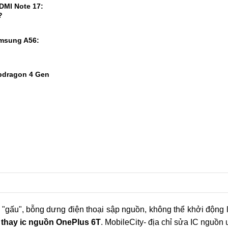
DMI Note 17:
?
msung A56:
pdragon 4 Gen
1