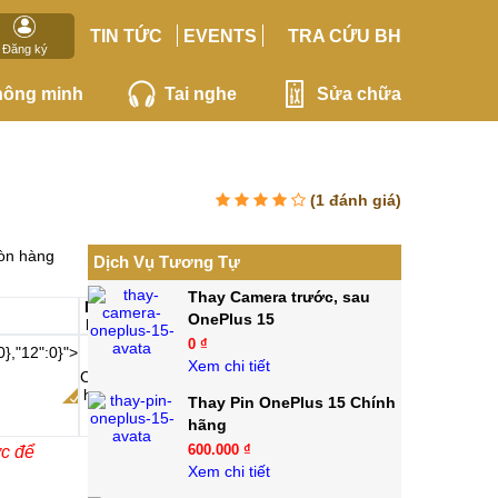
TIN TỨC
EVENTS
TRA CỨU BH
Đăng ký
hông minh
Tai nghe
Sửa chữa
(
1
đánh giá)
òn hàng
Dịch Vụ Tương Tự
Thay Camera trước, sau
Linh
OnePlus 15
kiện
0 ₫
0},"12":0}">
Xem chi tiết
Chính
hãng
Thay Pin OnePlus 15 Chính
hãng
600.000 ₫
ớc để
Xem chi tiết