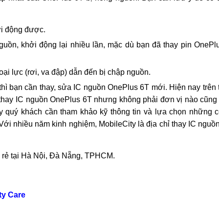
ại OnePlus 6T bị hỏng ic nguồn
o?
s 6T bị hỏng IC nguồn khiến bạn phải thay ic nguồn OnePlus 
p nhất của OnePlus 6T bị hỏng nguồn. Bạn cần lưu ý để có 
ởi động được.
guồn, khởi động lại nhiều lần, mặc dù bạn đã thay pin OnePl
i lực (rơi, va đập) dẫn đến bị chập nguồn.
ì bạn cần thay, sửa IC nguồn OnePlus 6T mới. Hiện nay trên 
vụ thay IC nguồn OnePlus 6T nhưng không phải đơn vị nào cũng
 quý khách cần tham khảo kỹ thông tin và lựa chọn những
Với nhiều năm kinh nghiệm, MobileCity là địa chỉ thay IC ngu