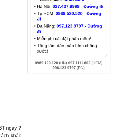
Thay ic nguồn OnePlus 6T
Liên hệ
Khuyến mãi
ại. Đó chỉ
Giảm đến
200K
khi liên hệ:
y tín nhất
- Chat online:
Chat Zalo
Hà Nội:
037.437.9999
-
Đường đi
Tp.HCM:
0969.520.520
-
Đường
đi
Đà Nẵng:
097.123.9797
-
Đường
đi
Miễn phí cài đặt phần mềm!
Tặng tấm dán màn hình chống
xước!
0969.120.120
(HN)
097.1111.602
(HCM)
096.123.9797
(ĐN)