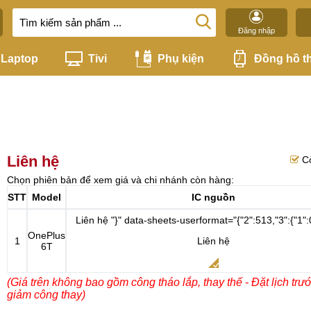
Đăng nhập
Laptop
Tivi
Phụ kiện
Đồng hồ t
Liên hệ
C
Chọn phiên bản để xem giá và chi nhánh còn hàng:
STT
Model
IC nguồn
Liên hệ
"}" data-sheets-userformat="{"2":513,"3":{"1":
OnePlus
1
Liên hệ
6T
(Giá trên không bao gồm công tháo lắp, thay thế - Đặt lịch trư
giảm công thay)