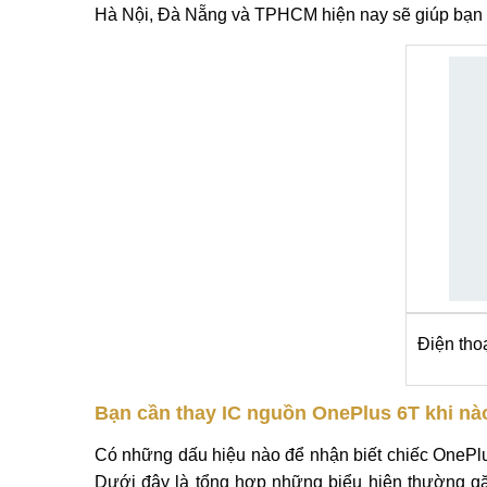
Mô tả
Hỏi đáp và đánh giá
Thông tin chi tiết Thay ic nguồn OnePlus 6T
Bạn đang chơi game, lướt web hay trò chuyện với 
là một trong những biểu hiện "dế yêu" của bạn cầ
Hà Nội, Đà Nẵng và TPHCM hiện nay sẽ giúp bạn g