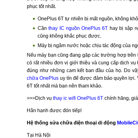
Điện tho
Bạn cần thay IC nguồn OnePlus 6T khi nà
Có những dấu hiệu nào để nhận biết chiếc OnePlu
Dưới đây là tổng hợp những biểu hiện thường gặ
phục tốt nhẩt.
OnePlus 6T tự nhiên bị mất nguồn, không kh
Cần
thay IC nguồn OnePlus 6T
hay bị sập n
cũng không khắc phục được.
Máy bị ngâm nước hoặc chịu tác động của ngoạ
Nếu máy bạn cũng đang gặp các trường hợp trên th
có rất nhiều đơn vị giới thiệu và cung cấp dịch 
đúng như những cam kết ban đầu của họ. Do vậy
chữa OnePlus
uy tín để được đảm bảo quyền lợi. 
6T tốt nhất mà bạn nên tham khảo.