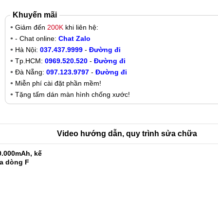
Khuyến mãi
Giảm đến
200K
khi liên hệ:
- Chat online:
Chat Zalo
Hà Nội:
037.437.9999
-
Đường đi
Tp.HCM:
0969.520.520
-
Đường đi
Đà Nẵng:
097.123.9797
-
Đường đi
Miễn phí cài đặt phần mềm!
Tặng tấm dán màn hình chống xước!
Video hướng dẫn, quy trình sửa chữa
0.000mAh, kế
ủa dòng F