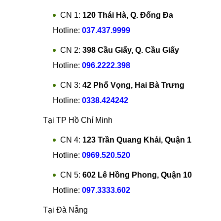
>>>Dịch vụ
thay ic wifi OnePlus 6T
chính hãng, gi
Hân hạnh được đón tiếp!
Hệ thống sửa chữa điện thoại di động
MobileCi
Tại Hà Nội
CN 1:
120 Thái Hà, Q. Đống Đa
Hotline:
037.437.9999
CN 2:
398 Cầu Giấy, Q. Cầu Giấy
Hotline:
096.2222.398
CN 3:
42 Phố Vọng, Hai Bà Trưng
Hotline:
0338.424242
Tại TP Hồ Chí Minh
CN 4:
123 Trần Quang Khải, Quận 1