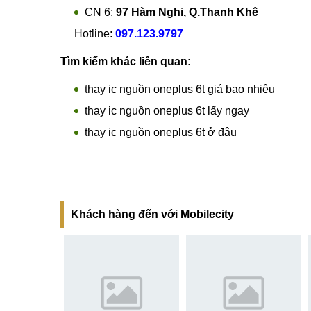
Hotline:
0969.520.520
CN 5:
602 Lê Hồng Phong, Quận 10
Hotline:
097.3333.602
Tại Đà Nẵng
CN 6:
97 Hàm Nghi, Q.Thanh Khê
Hotline:
097.123.9797
Tìm kiếm khác liên quan:
thay ic nguồn oneplus 6t giá bao nhiêu
thay ic nguồn oneplus 6t lấy ngay
thay ic nguồn oneplus 6t ở đâu