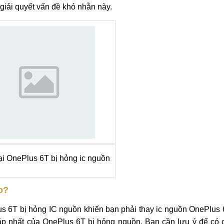
"gấu", bỗng dưng điện thoại sập nguồn, không thể khởi động l
n
thay ic nguồn OnePlus 6T
. MobileCity- địa chỉ sửa IC nguồn u
iải quyết vấn đề khó nhằn này.