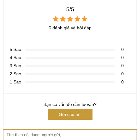
CN 5:
602 Lê Hồng Phong, Quận 10
5/5
Hotline:
097.3333.602
Tại Đà Nẵng
0 đánh giá và hỏi đáp
CN 6:
97 Hàm Nghi, Q.Thanh Khê
Hotline:
097.123.9797
5 Sao
0
4 Sao
0
3 Sao
0
2 Sao
0
1 Sao
0
Bạn có vấn đề cần tư vấn?
Gửi câu hỏi