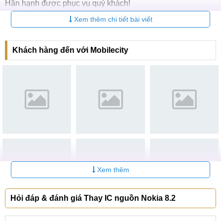
Hân hạnh được phục vụ quý khách!
Xem thêm chi tiết bài viết
Hệ thống sửa chữa điện thoại di động
MobileCity Care
Tại Hà Nội
Khách hàng đến với Mobilecity
CN 1:
120 Thái Hà, Q. Đống Đa
Hotline:
037.437.9999
CN 2:
398 Cầu Giấy, Q. Cầu Giấy
Hotline:
096.2222.398
CN 3:
42 Phố Vọng, Hai Bà Trưng
Hotline:
0338.424242
Tại TP Hồ Chí Minh
Xem thêm
CN 4:
123 Trần Quang Khải, Quận 1
Hỏi đáp & đánh giá Thay IC nguồn Nokia 8.2
Hotline:
0969.520.520