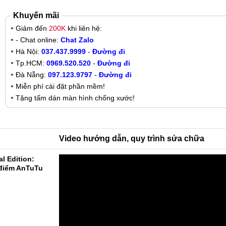
Khuyến mãi
Giảm đến
200K
khi liên hệ:
- Chat online:
Chat Zalo
Hà Nội:
037.437.9999
-
Đường đi
Tp.HCM:
0969.520.520
-
Đường đi
Đà Nẵng:
097.123.9797
-
Đường đi
Miễn phí cài đặt phần mềm!
Tặng tấm dán màn hình chống xước!
Video hướng dẫn, quy trình sửa chữa
l Edition:
 điểm AnTuTu