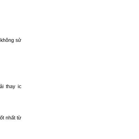
 không sử
i thay ic
ốt nhất từ