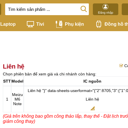
Đăng nhập
Laptop
Tivi
Phụ kiện
Đồng hồ t
Liên hệ
C
Chọn phiên bản để xem giá và chi nhánh còn hàng:
STT
Model
IC nguồn
Liên hệ
"}" data-sheets-userformat="{"2":8705,"3":{"1":0
Meizu
1
M6
Liên hệ
Note
(Giá trên không bao gồm công tháo lắp, thay thế - Đặt lịch trư
giảm công thay)