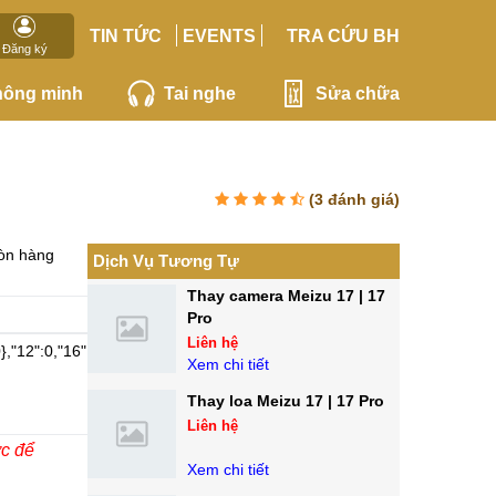
TIN TỨC
EVENTS
TRA CỨU BH
Đăng ký
hông minh
Tai nghe
Sửa chữa
(
3
đánh giá)
òn hàng
Dịch Vụ Tương Tự
Thay camera Meizu 17 | 17
Linh
Pro
kiện
Liên hệ
},"12":0,"16":11}">
Xem chi tiết
Chính
hãng
Thay loa Meizu 17 | 17 Pro
Liên hệ
ớc để
Xem chi tiết