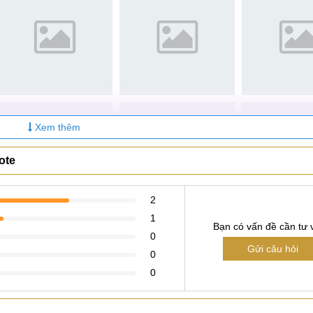
Xem thêm
ote
2
1
Bạn có vấn đề cần tư 
0
Gửi câu hỏi
0
0