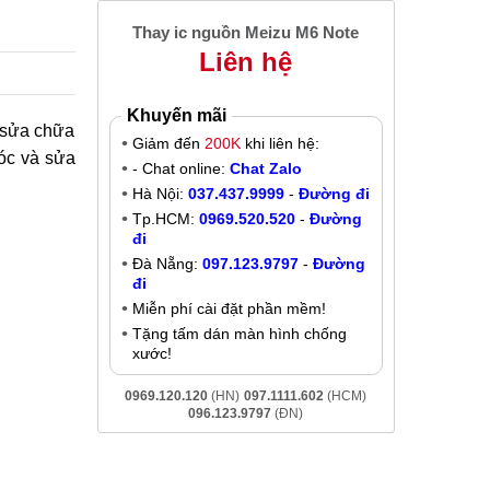
Thay ic nguồn Meizu M6 Note
Liên hệ
Khuyến mãi
ỉ sửa chữa
Giảm đến
200K
khi liên hệ:
hóc và sửa
- Chat online:
Chat Zalo
Hà Nội:
037.437.9999
-
Đường đi
Tp.HCM:
0969.520.520
-
Đường
đi
Đà Nẵng:
097.123.9797
-
Đường
đi
Miễn phí cài đặt phần mềm!
Tặng tấm dán màn hình chống
xước!
0969.120.120
(HN)
097.1111.602
(HCM)
096.123.9797
(ĐN)