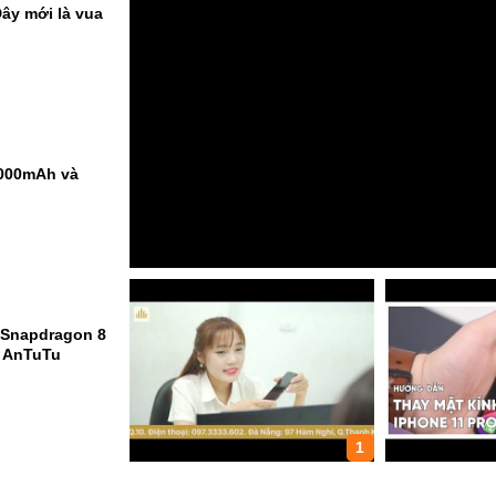
ây mới là vua
9000mAh và
 Snapdragon 8
m AnTuTu
1