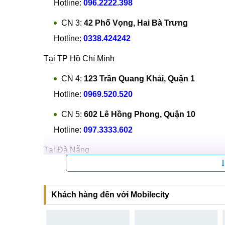
Hotline:
096.2222.398
CN 3:
42 Phố Vọng, Hai Bà Trưng
Hotline:
0338.424242
Tại TP Hồ Chí Minh
CN 4:
123 Trần Quang Khải, Quận 1
Hotline:
0969.520.520
CN 5:
602 Lê Hồng Phong, Quận 10
Hotline:
097.3333.602
Tại Đà Nẵng
CN 6:
97 Hàm Nghi, Q.Thanh Khê
Hotline:
097.123.9797
Khách hàng đến với Mobilecity
Tìm kiếm khác liên quan: