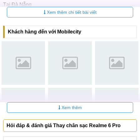
Tại Đà Nẵng
Xem thêm chi tiết bài viết
CN 6:
97 Hàm Nghi, Q.Thanh Khê
Hotline:
097.123.9797
Khách hàng đến với Mobilecity
Tìm kiếm liên quan trên GG
thay chân sạc Realme 6 Pro chính hãng
thay chân sạc Realme 6 Pro giá rẻ
giá thay chân sạc Realme 6 Pro bao nhiêu tiền
thay chân sạc Realme 6 Pro ở đâu
thay chân sạc Realme 6 Pro hà nội, đà nẵng, tphcm
Realme 6 Pro không vào pin
Xem thêm
Sửa chân sạc điện thoại Realme 6 Pro lấy ngay
Hỏi đáp & đánh giá Thay chân sạc Realme 6 Pro