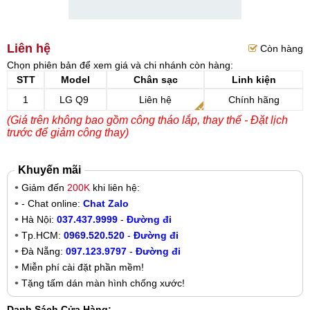
Liên hệ
Còn hàng
Chọn phiên bản để xem giá và chi nhánh còn hàng:
STT
Model
Chân sạc
Linh kiện
1
LG Q9
Liên hệ
Chính hãng
(Giá trên không bao gồm công tháo lắp, thay thế - Đặt lịch
trước để giảm công thay)
Khuyến mãi
Giảm đến
200K
khi liên hệ:
- Chat online:
Chat Zalo
Hà Nội:
037.437.9999
-
Đường đi
Tp.HCM:
0969.520.520
-
Đường đi
Đà Nẵng:
097.123.9797
-
Đường đi
Miễn phí cài đặt phần mềm!
Tặng tấm dán màn hình chống xước!
Danh Sách Cửa Hàng: