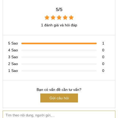
Tại TP Hồ Chí Minh
5/5
CN 4:
123 Trần Quang Khải, Quận 1
Hotline:
0969.520.520
1 đánh giá và hỏi đáp
CN 5:
602 Lê Hồng Phong, Quận 10
Hotline:
097.3333.602
5 Sao
1
4 Sao
0
Tại Đà Nẵng
3 Sao
0
CN 6:
97 Hàm Nghi, Q.Thanh Khê
2 Sao
0
1 Sao
0
Hotline:
097.123.9797
Tìm kiếm khác:
Bạn có vấn đề cần tư vấn?
thay chân sạc lg q9 ở đâu
Gửi câu hỏi
thay chân sạc lg q9 giá bao nhiêu