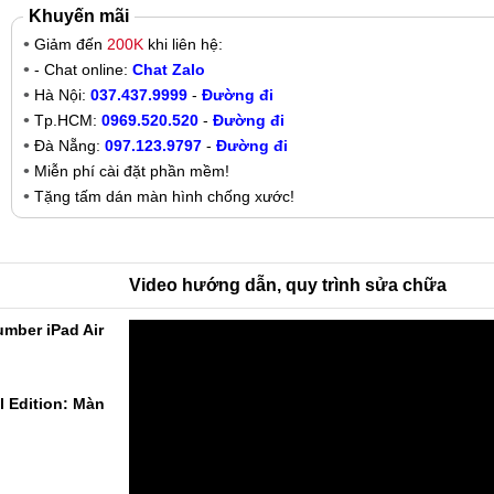
Khuyến mãi
Giảm đến
200K
khi liên hệ:
- Chat online:
Chat Zalo
Hà Nội:
037.437.9999
-
Đường đi
Tp.HCM:
0969.520.520
-
Đường đi
Đà Nẵng:
097.123.9797
-
Đường đi
Miễn phí cài đặt phần mềm!
Tặng tấm dán màn hình chống xước!
Video hướng dẫn, quy trình sửa chữa
umber iPad Air
l Edition: Màn