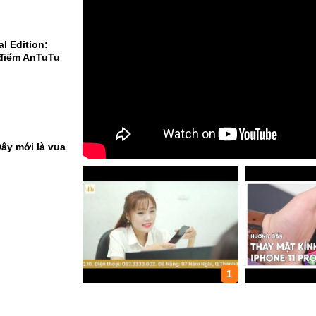
l Edition:
 điểm AnTuTu
ây mới là vua
1