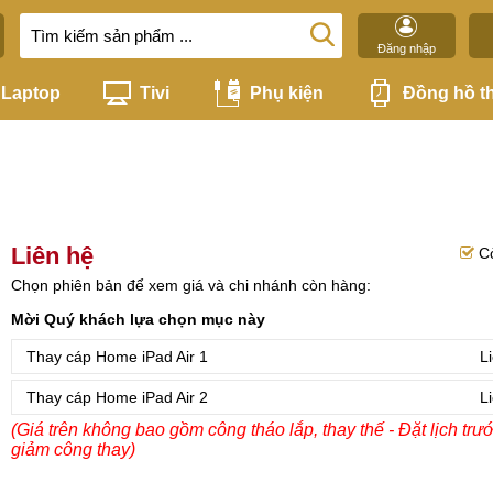
Đăng nhập
Laptop
Tivi
Phụ kiện
Đồng hồ t
Liên hệ
C
Chọn phiên bản để xem giá và chi nhánh còn hàng:
Mời Quý khách lựa chọn mục này
Thay cáp Home iPad Air 1
L
Thay cáp Home iPad Air 2
L
(Giá trên không bao gồm công tháo lắp, thay thế - Đặt lịch trư
giảm công thay)