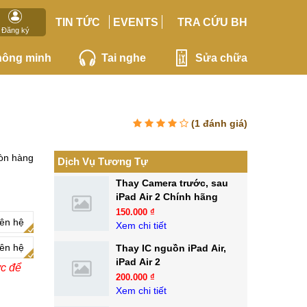
TIN TỨC
EVENTS
TRA CỨU BH
Đăng ký
hông minh
Tai nghe
Sửa chữa
(
1
đánh giá)
òn hàng
Dịch Vụ Tương Tự
Thay Camera trước, sau
iPad Air 2 Chính hãng
150.000 ₫
iên hệ
Xem chi tiết
iên hệ
Thay IC nguồn iPad Air,
iPad Air 2
ớc để
200.000 ₫
Xem chi tiết