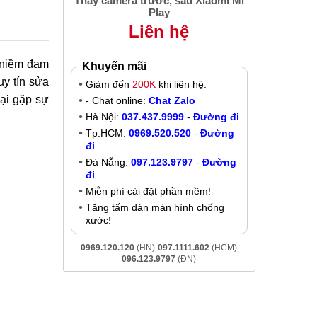
Thay camera trước, sau Xiaomi Mi
Play
Liên hệ
 niềm đam
Khuyến mãi
 tín sửa
Giảm đến
200K
khi liên hệ:
oại gặp sự
- Chat online:
Chat Zalo
Hà Nội:
037.437.9999
-
Đường đi
Tp.HCM:
0969.520.520
-
Đường
đi
Đà Nẵng:
097.123.9797
-
Đường
đi
Miễn phí cài đặt phần mềm!
Tặng tấm dán màn hình chống
xước!
0969.120.120
(HN)
097.1111.602
(HCM)
096.123.9797
(ĐN)