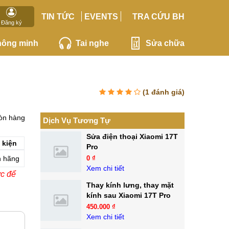
TIN TỨC
EVENTS
TRA CỨU BH
Đăng ký
hông minh
Tai nghe
Sửa chữa
(
1
đánh giá)
òn hàng
Dịch Vụ Tương Tự
Sửa điện thoại Xiaomi 17T
 kiện
Pro
h hãng
0 ₫
Xem chi tiết
ớc để
Thay kính lưng, thay mặt
kính sau Xiaomi 17T Pro
450.000 ₫
Xem chi tiết