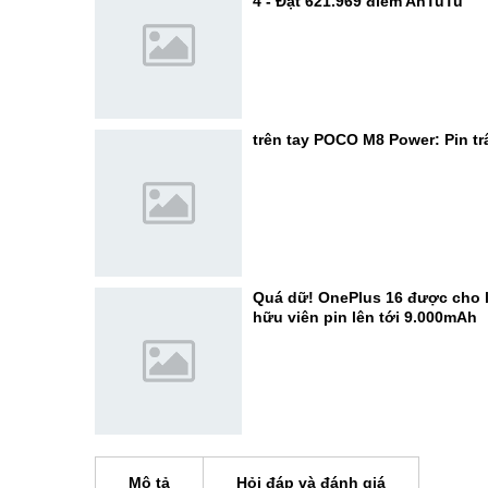
4 - Đạt 621.969 điểm AnTuTu
trên tay POCO M8 Power: Pin trâ
Quá dữ! OnePlus 16 được cho l
hữu viên pin lên tới 9.000mAh
Mô tả
Hỏi đáp và đánh giá