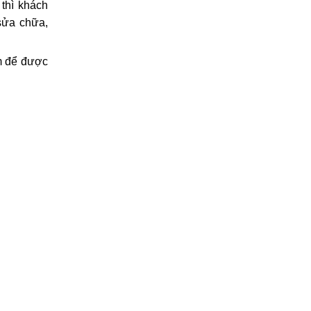
hì khách
 sửa chữa,
âm để được