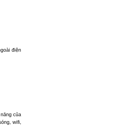
ngoài điện
c năng của
ng, wifi,