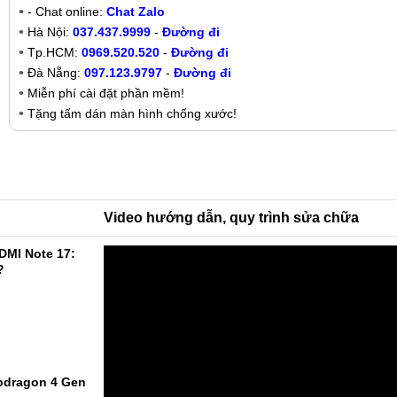
- Chat online:
Chat Zalo
Hà Nội:
037.437.9999
-
Đường đi
Tp.HCM:
0969.520.520
-
Đường đi
Đà Nẵng:
097.123.9797
-
Đường đi
Miễn phí cài đặt phần mềm!
Tặng tấm dán màn hình chống xước!
Video hướng dẫn, quy trình sửa chữa
DMI Note 17:
?
pdragon 4 Gen