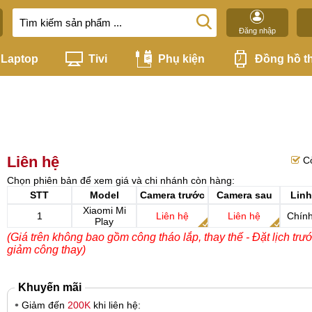
Đăng nhập
Laptop
Tivi
Phụ kiện
Đồng hồ t
Liên hệ
C
Chọn phiên bản để xem giá và chi nhánh còn hàng:
STT
Model
Camera trước
Camera sau
Linh
Xiaomi Mi
1
Liên hệ
Liên hệ
Chín
Play
(Giá trên không bao gồm công tháo lắp, thay thế - Đặt lịch trư
giảm công thay)
Khuyến mãi
Giảm đến
200K
khi liên hệ: