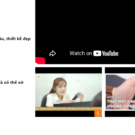
u, thiết kế đẹp
à có thể sở
1