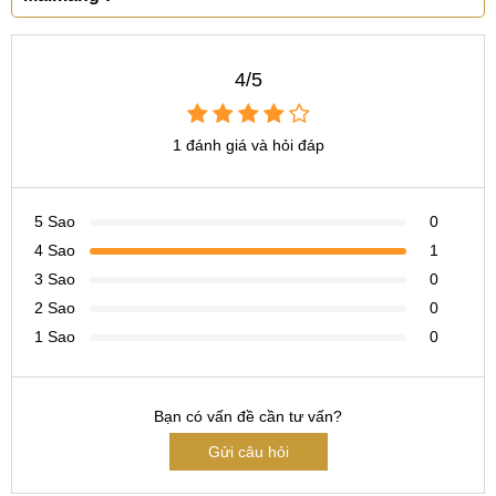
CN 6:
97 Hàm Nghi, Q.Thanh Khê
Hotline:
097.123.9797
4/5
Tìm kiếm khác liên quan:
1 đánh giá và hỏi đáp
thay loa ngoài Huawei Maimang 7 giá bao nhiêu
thay loa ngoài Huawei Maimang 7 lấy ngay
5 Sao
thay loa trong Huawei Maimang 7 ở đâu
0
4 Sao
1
3 Sao
0
2 Sao
0
1 Sao
0
Bạn có vấn đề cần tư vấn?
Gửi câu hỏi