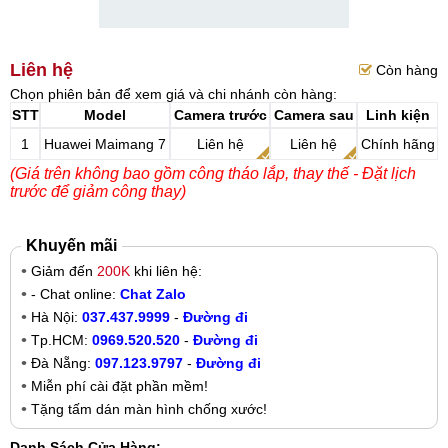
Liên hệ
Còn hàng
Chọn phiên bản để xem giá và chi nhánh còn hàng:
STT
Model
Camera trước
Camera sau
Linh kiện
1
Huawei Maimang 7
Liên hệ
Liên hệ
Chính hãng
(Giá trên không bao gồm công tháo lắp, thay thế - Đặt lịch
trước để giảm công thay)
Khuyến mãi
Giảm đến
200K
khi liên hệ:
- Chat online:
Chat Zalo
Hà Nội:
037.437.9999
-
Đường đi
Tp.HCM:
0969.520.520
-
Đường đi
Đà Nẵng:
097.123.9797
-
Đường đi
Miễn phí cài đặt phần mềm!
Tặng tấm dán màn hình chống xước!
Danh Sách Cửa Hàng: