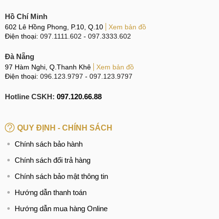
nhọn, làm trầy xước ống kính và giảm chất lượng hình
Hồ Chí Minh
ảnh.
602 Lê Hồng Phong, P.10, Q.10
Xem bản đồ
Tải những phần mềm chụp ảnh độc hại về Realme 12
Điện thoại:
097.1111.602
-
097.3333.602
Pro, dẫn đến xung đột phần mềm và Camera không thể
Đà Nẵng
hoạt động.
97 Hàm Nghi, Q.Thanh Khê
Xem bản đồ
Điện thoại:
096.123.9797
-
097.123.9797
Lý do khiến Realme 12 Pro hỏng Camera
Hotline CSKH:
097.120.66.88
Quy trình thay Camera Realme 12 Pro
QUY ĐỊNH - CHÍNH SÁCH
Để khách hàng dễ hình dung ra quy trình thay Camera
chuyên nghiệp cho điện thoại Realme 12 Pro tại trung tâm,
Chính sách bảo hành
Kính mời Quý khách tham khảo 5 bước chính dưới đây:
Chính sách đổi trả hàng
B1: Tiếp nhận máy
Chính sách bảo mật thông tin
Lễ tân chào hỏi, tiếp nhận Realme 12 Pro và trao đổi thông
Hướng dẫn thanh toán
tin về tình trạng máy với khách hàng để chuyển đến phòng
Hướng dẫn mua hàng Online
kỹ thuật viên.