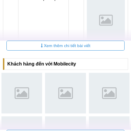
Xem thêm chi tiết bài viết
Thay Camera trước
Liên
1
6 tháng
Realme 12 Pro
hệ
Khách hàng đến với Mobilecity
Thay Camera sau
Liên
2
6 tháng
Realme 12 Pro
hệ
Nguyên nhân và dấu hiệu
Khi sử dụng smartphone, nhiều người dùng rất chú trọng
đến bộ phận Camera với mục đích chụp ảnh, quay video để
lưu trữ những hình ảnh đáng nhớ. Thế nhưng, thật khó chịu
khi vì nguyên nhân nào đó mà Camera không thể hoạt động.
Trong phần tiếp theo, MobileCity Care sẽ gửi đến những