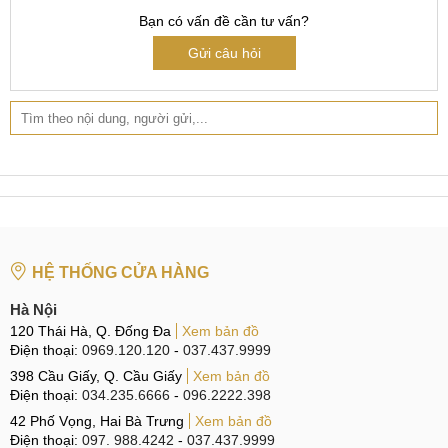
Bạn có vấn đề cần tư vấn?
Dấu hiệu cần thay Camera điện thoại Realme 12 Pro
Gửi câu hỏi
Lý do khiến Realme 12 Pro hỏng Camera
Camera trước hay sau đều rất quan trọng với điện
thoại Realme 12 Pro, nếu không may gặp trục trặc sẽ khiến
người dùng rất khó chịu. Vậy dưới đây, MobileCity Care sẽ
liệt kê những nguyên nhân điển hình nhất mà người dùng
có thể gặp là:
HỆ THỐNG CỬA HÀNG
Bạn không may làm rơi điện thoại từ trên cao xuống
nền đất cứng, sự va chạm mạnh đã khiến Camera hư
Hà Nội
hỏng nặng.
120 Thái Hà, Q. Đống Đa
Xem bản đồ
Điện thoại:
0969.120.120
-
037.437.9999
Sử dụng Camera trong môi trường ẩm ướt, dưới trời
398 Cầu Giấy, Q. Cầu Giấy
Xem bản đồ
mưa quá lâu nhưng không có phụ kiện bảo vệ làm cho
Điện thoại:
034.235.6666
-
096.2222.398
nước xâm nhập vào bên trong.
42 Phố Vọng, Hai Bà Trưng
Xem bản đồ
Để Realme 12 Pro trong túi xách với những đồ vật sắc
Điện thoại:
097. 988.4242
-
037.437.9999