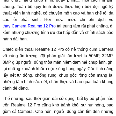
mọi chức năng chụp hình, quay phim,... một cách nhanh
chóng. Toàn bộ quy trình được thực hiện bởi đội ngũ kỹ
thuật viên lành nghề, có chuyên môn cao và hạn chế tối đa
các lỗi phát sinh. Hơn nữa, mức chi phí dịch vụ
thay Camera Realme 12 Pro
tại trung tâm rât phải chăng, đi
kèm những chương trình ưu đãi hấp dẫn và chính sách bảo
hành dài hạn.
Chiếc điện thoại Realme 12 Pro có hệ thống cụm Camera
vô cùng ấn tượng, độ phân giải lần lượt là 50MP, 32MP,
8MP giúp người dùng thỏa mãn niềm đam mê chụp ảnh, ghi
lại những khoảnh khắc cuộc sống hàng ngày. Các tính năng
lấy nét tự động, chống rung, chụp góc rộng còn mang lại
những tấm hình sắc nét, chân thực và bao quát toàn khung
cảnh dễ dàng.
Thế nhưng, sau thời gian dài sử dụng, bất kỳ bộ phận nào
trên Realme 12 Pro cũng khó tránh khỏi sự hư hỏng, bao
gồm cả Camera. Cho nên, người dùng cần tìm đến những