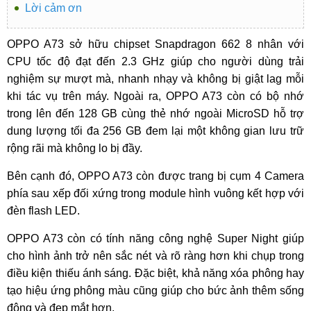
Lời cảm ơn
OPPO A73 sở hữu chipset Snapdragon 662 8 nhân với
CPU tốc độ đạt đến 2.3 GHz giúp cho người dùng trải
nghiệm sự mượt mà, nhanh nhạy và không bị giật lag mỗi
khi tác vụ trên máy. Ngoài ra, OPPO A73 còn có bộ nhớ
trong lên đến 128 GB cùng thẻ nhớ ngoài MicroSD hỗ trợ
dung lượng tối đa 256 GB đem lại một không gian lưu trữ
rộng rãi mà không lo bị đầy.
Bên cạnh đó, OPPO A73 còn được trang bị cụm 4 Camera
phía sau xếp đối xứng trong module hình vuông kết hợp với
đèn flash LED.
OPPO A73 còn có tính năng công nghệ Super Night giúp
cho hình ảnh trở nên sắc nét và rõ ràng hơn khi chụp trong
điều kiện thiếu ánh sáng. Đặc biệt, khả năng xóa phông hay
tạo hiệu ứng phông màu cũng giúp cho bức ảnh thêm sống
động và đẹp mắt hơn.