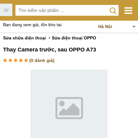
Bạn đang xem giá, tồn kho tại:
Sửa chữa điện thoại
Sửa điện thoại OPPO
Thay Camera trước, sau OPPO A73
(
0
đánh giá)