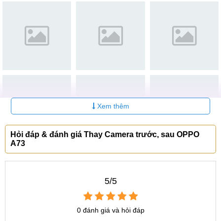
Thay màn hình OPPO
700.000
6-12
1
A73
₫
tháng
250.000
6-12
2
Ép kính OPPO A73
₫
tháng
350.000
6-12
3
Thay Pin OPPO A73
₫
tháng
Thay mặt kính sau OPPO
6-12
4
Liên hệ
A73
tháng
Xem thêm
6-12
5
Sửa nguồn OPPO A73
Liên hệ
tháng
Hỏi đáp & đánh giá Thay Camera trước, sau OPPO
A73
6-12
6
Thay Camera OPPO A73
Liên hệ
tháng
Thay Camera OPPO A73 có ảnh hưởng gì không?
5/5
Đa số các bước thực hiện thay thế hay sửa chữa linh kiện
0 đánh giá và hỏi đáp
điện thoại thông minh nói chung hay điện thoại OPPO A73