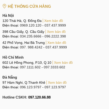
Địa chỉ thay Camera điện thoại OPPO A73 uy tín
HỆ THỐNG CỬA HÀNG
Với nhiều năm kinh nghiệm trong lĩnh vực sửa chữa điện
Hà Nội
thoại di động, MobileCity đã nhận được rất nhiều sự tin
120 Thái Hà, Q. Đống Đa
Xem bản đồ
Điện thoại:
0969.120.120
-
037.437.9999
tưởng, những phản hồi tích cực sau khi khách hàng đến
398 Cầu Giấy, Q. Cầu Giấy
Xem bản đồ
trung tâm và trải nghiệm dịch vụ. MobileCity luôn cố gắng
Điện thoại:
034.235.6666
-
096.2222.398
hoàn thiện, phấn đấu nỗ lực để làm hài lòng và khách hàng
42 Phố Vọng, Hai Bà Trưng
Xem bản đồ
luôn nhận được những lợi ích sau:
Điện thoại:
097. 988.4242
-
037.437.9999
Đội ngũ nhân viên kỹ thuật lành nghề, am hiểu kiến
Hồ Chí Minh
thức chuyên sâu và khắc phục triệt để lỗi hư hỏng về
602 Lê Hồng Phong, P.10, Q.10
Xem bản đồ
Camera trên OPPO A73.
Điện thoại:
097.1111.602
-
097.3333.602
Toàn bộ linh kiện tại trung tâm đều là hàng chính hãng,
Đà Nẵng
có đầy đủ tem mác và tuyệt đối không có sự tráo đổi linh
97 Hàm Nghi, Q.Thanh Khê
Xem bản đồ
kiện thay thế thành hàng nhái hay hàng kém chất lượng.
Điện thoại:
096.123.9797
-
097.123.9797
Toàn cảnh thực hiện thay Camera cho OPPO A73 tại
Hotline CSKH:
097.120.66.88
quầy kỹ thuật, khách hàng có thể theo dõi trực tiếp.
Giá thành dịch vụ cực rẻ so với thị trường nhưng luôn