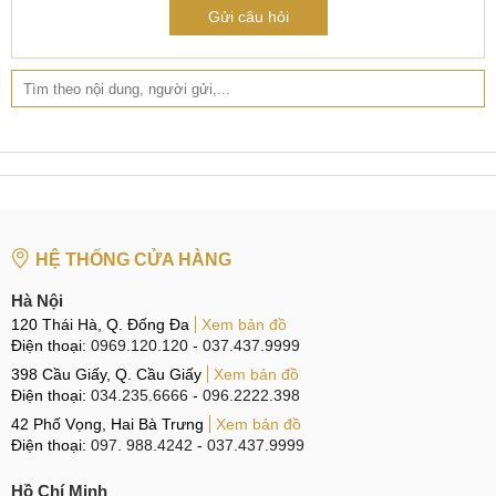
nhọn, vật có độ ma sát cao bởi chúng sẽ dễ làm cho
Gửi câu hỏi
Camera trên điện thoại bị xước, vỡ.
Tránh để điện thoại tiếp xúc với nước. Nếu để máy tại
những nơi ẩm ướt sẽ khiến độ ẩm, nước len lỏi ngấm
vào bên trong thiết bị tấn công làm hư hỏng các linh kiện
trong đó có Camera.
Dán kính cường lực cho màn hình để bảo vệ cho
Camera trước.
Cẩn thận trong quá trình sử dụng, không làm rơi, va
HỆ THỐNG CỬA HÀNG
đập mạnh có thể tác động không tốt tới OnePlus 11 cũng
như bộ phận Camera của thiết bị.
Hà Nội
120 Thái Hà, Q. Đống Đa
Xem bản đồ
Điện thoại:
0969.120.120
-
037.437.9999
Cách bảo vệ Camera sau thay sửa
398 Cầu Giấy, Q. Cầu Giấy
Xem bản đồ
Điện thoại:
034.235.6666
-
096.2222.398
Tại sao nên thay Camera OnePlus 11 tại MCCare?
42 Phố Vọng, Hai Bà Trưng
Xem bản đồ
Điện thoại:
097. 988.4242
-
037.437.9999
Hiện nay, trên thị trường mọc lên rất nhiều những cơ sở sửa
chữa điện thoại lớn nhỏ khác nhau. Tuy vậy, việc sửa
Hồ Chí Minh