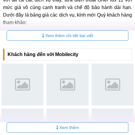
mức giá vô cùng cạnh tranh và chế độ bảo hành dài hạn.
Dưới đây là bảng giá các dịch vụ, kính mời Quý khách hàng
tham khảo:
Xem thêm chi tiết bài viết
Các dịch vụ
sửa điện thoại OnePlus 11
Khách hàng đến với Mobilecity
Báo
Bảo
STT
Dịch vụ
giá
hành
Liên
6-12
1
Thay màn hình OnePlus 11
hệ
tháng
Liên
6-12
2
Ép kính OnePlus 11
hệ
tháng
Liên
6-12
3
Thay Pin OnePlus 11
hệ
tháng
Xem thêm
Thay mặt kính sau
Liên
6-12
4