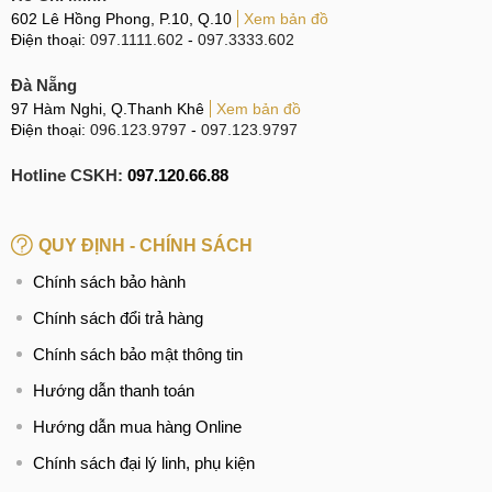
Camera OnePlus 11 là một công việc được đánh giá khá
602 Lê Hồng Phong, P.10, Q.10
Xem bản đồ
Điện thoại:
097.1111.602
-
097.3333.602
phức tạp, yêu cầu kỹ thuật viên có kinh nghiệm và chuyên
môn để đảm bảo quá trình thay thế hoặc sửa chữa diễn ra
Đà Nẵng
suôn sẻ mà không gây ra các vấn đề không mong muốn.
97 Hàm Nghi, Q.Thanh Khê
Xem bản đồ
Điện thoại:
096.123.9797
-
097.123.9797
Với hơn 10 năm kinh nghiệm trong lĩnh vực sửa chữa điện
thoại và các thiết bị liên quan, MobileCity đã xây dựng được
Hotline CSKH:
097.120.66.88
sự tin tưởng và lòng tin từ hàng ngàn khách hàng trên khắp
3 miền tổ quốc. MCCare tự tin khẳng định là một trong
QUY ĐỊNH - CHÍNH SÁCH
những địa chỉ hàng đầu, mà khách hàng có thể tin cậy và
lựa chọn để sử dụng dịch vụ thay, sửa Camera điện thoại
Chính sách bảo hành
OnePlus 11.
Chính sách đổi trả hàng
Chính sách bảo mật thông tin
Tại sao nên thay Camera cho OnePlus 11 tại MCCare?
Hướng dẫn thanh toán
Hoạt động với 4 tiêu chí Giá rẻ, Uy tín, Chất lượng, Nhanh
Hướng dẫn mua hàng Online
chóng. Trung tâm sửa chữa MCCare chúng tôi xin cam kết:
Chính sách đại lý linh, phụ kiện