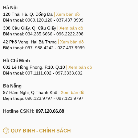
Hà Nội
CN 5:
602 Lê Hồng Phong, Quận 10
120 Thái Hà, Q. Đống Đa
Xem bản đồ
Hotline:
097.3333.602
Điện thoại:
0969.120.120
-
037.437.9999
398 Cầu Giấy, Q. Cầu Giấy
Xem bản đồ
Tại Đà Nẵng
Điện thoại:
034.235.6666
-
096.2222.398
42 Phố Vọng, Hai Bà Trưng
Xem bản đồ
CN 6:
97 Hàm Nghi, Q.Thanh Khê
Điện thoại:
097. 988.4242
-
037.437.9999
Hotline:
097.123.9797
Hồ Chí Minh
Tìm kiếm liên quan trên GG:
602 Lê Hồng Phong, P.10, Q.10
Xem bản đồ
Điện thoại:
097.1111.602
-
097.3333.602
sửa, thay Main Realme GT ở đâu
Đà Nẵng
sửa, thay Main Realme GT lấy ngay
97 Hàm Nghi, Q.Thanh Khê
Xem bản đồ
giá sửa, thay Main Realme GT bao nhiêu tiền
Điện thoại:
096.123.9797
-
097.123.9797
sửa, thay Main Realme GT giá rẻ
Hotline CSKH:
097.120.66.88
sửa Realme GT tự động tắt nguồn hoặc khởi động lại
máy
QUY ĐỊNH - CHÍNH SÁCH
sửa, thay Main Realme GT hư nút nguồn