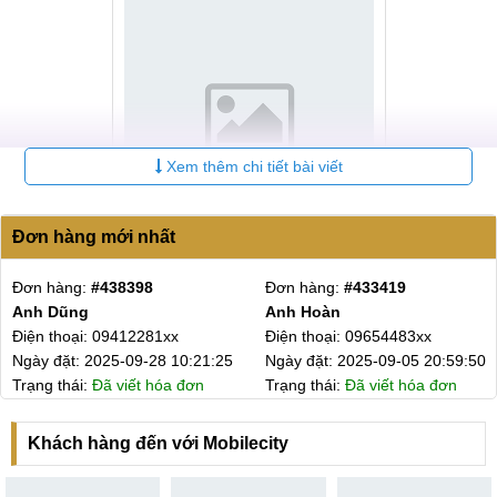
Xem thêm chi tiết bài viết
Đơn hàng mới nhất
Địa chỉ thay main Realme GT uy tín, giá rẻ
Đơn hàng:
#425069
Đơn hàng:
#424657
MobileCity chắc chắn sẽ không làm quý khách thất vọng khi
Anh Tiến ( ship + ốp )
A,Thái
sử dụng dịch vụ
sửa chữa Realme
. Mọi thắc mắc về sửa,
Điện thoại: 09716840xx
Điện thoại: 03754643xx
thay Main Realme GT vui lòng liên hệ theo hotline để được
:59:50
Ngày đặt: 2025-07-28 15:30:39
Ngày đặt: 2025-07-26 2
tư vấn trực tiếp.
ơn
Trạng thái:
Đã viết hóa đơn
Trạng thái:
Đã viết hóa 
Quy trình sửa, thay Main Realme GT tại
MobileCity.
Khách hàng đến với Mobilecity
Các bước sửa chữa tại MobileCity đều rất minh bạnh và sat