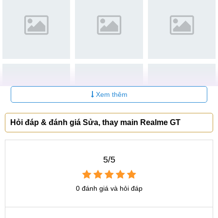
quy trình, các bạn có thể chực tiếp quan sát và lấy ngay
trong 40- 90p.
Bước 1:
Tiếp nhận sản phẩm lắng nghe về lỗi khách hàng
gặp phải.
Bước 2:
Nhân viên kỹ thuật nhận máy, vệ sinh máy và kiểm
tra tình trạng máy để tìm ra nguyên nhân và phương hướng
Xem thêm
sửa chữa.
Bước 3:
Kỹ thuật viên báo lại lỗi và giá thay thế, nếu khách
Hỏi đáp & đánh giá Sửa, thay main Realme GT
hàng đông đi tiến hành sửa, thay Main Realme GT
Bước 4:
Kiểm tra sau khi thay song, vệ sinh máy và giao lại
cho khách hàng.
5/5
Bước 5:
Trả máy khách hàng nhận lại háy hài lòng, và lễ
0 đánh giá và hỏi đáp
tân lập phiếu bảo hành cho khách hàng.
Lưu ý:
Để đảm bảo tính minh bạch khách hàng có thể theo