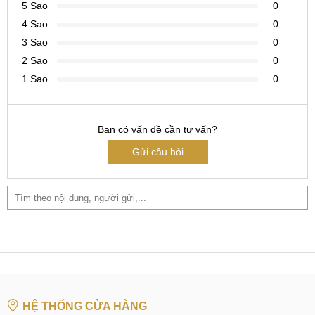
dõi toàn bộ quá trình trực tiếp hoặc qua camera, kí tên lên
5 Sao
0
sản phẩm nếu cần thiết.
4 Sao
0
3 Sao
0
Hệ thống sửa chữa điện thoại di động
MobileCity Care
2 Sao
0
Tại Hà Nội
1 Sao
0
CN 1:
120 Thái Hà, Q. Đống Đa
Hotline:
037.437.9999
Bạn có vấn đề cần tư vấn?
Gửi câu hỏi
CN 2:
398 Cầu Giấy, Q. Cầu Giấy
Hotline:
096.2222.398
CN 3:
42 Phố Vọng, Hai Bà Trưng
Hotline:
0338.424242
Tại TP Hồ Chí Minh
CN 4:
123 Trần Quang Khải, Quận 1
HỆ THỐNG CỬA HÀNG
Hotline:
0969.520.520