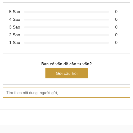
Bước 3:
Kỹ thuật viên báo lại lỗi và giá thay thế, nếu khách
5 Sao
0
hàng đông đi tiến hành
4 Sao
0
3 Sao
0
Sửa, Thay Main Realme C12
2 Sao
0
Bước 4:
Kiểm tra sau khi thay song, vệ sinh máy và giao lại
1 Sao
0
cho khách hàng.
Bước 5:
Trả máy khách hàng nhận lại háy hài lòng, và lễ
Bạn có vấn đề cần tư vấn?
tân lập phiếu bảo hành cho khách hàng.
Gửi câu hỏi
Lưu ý:
Để đảm bảo tính minh bạch khách hàng có thể theo
dõi toàn bộ quá trình trực tiếp hoặc qua camera, kí tên lên
sản phẩm nếu cần thiết.
Hệ thống sửa chữa điện thoại di động
MobileCity Care
Tại Hà Nội
CN 1:
120 Thái Hà, Q. Đống Đa