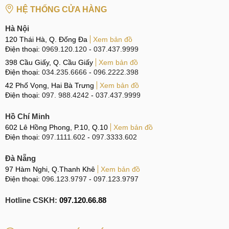
Hotline:
037.437.9999
HỆ THỐNG CỬA HÀNG
Hà Nội
CN 2:
398 Cầu Giấy, Q. Cầu Giấy
120 Thái Hà, Q. Đống Đa
Xem bản đồ
Hotline:
096.2222.398
Điện thoại:
0969.120.120
-
037.437.9999
398 Cầu Giấy, Q. Cầu Giấy
Xem bản đồ
CN 3:
42 Phố Vọng, Hai Bà Trưng
Điện thoại:
034.235.6666
-
096.2222.398
Hotline:
0338.424242
42 Phố Vọng, Hai Bà Trưng
Xem bản đồ
Điện thoại:
097. 988.4242
-
037.437.9999
Tại TP Hồ Chí Minh
Hồ Chí Minh
CN 4:
123 Trần Quang Khải, Quận 1
602 Lê Hồng Phong, P.10, Q.10
Xem bản đồ
Hotline:
Điện thoại:
097.1111.602
0969.520.520
-
097.3333.602
CN 5:
602 Lê Hồng Phong, Quận 10
Đà Nẵng
97 Hàm Nghi, Q.Thanh Khê
Xem bản đồ
Hotline:
097.3333.602
Điện thoại:
096.123.9797
-
097.123.9797
Tại Đà Nẵng
Hotline CSKH:
097.120.66.88
CN 6:
97 Hàm Nghi, Q.Thanh Khê