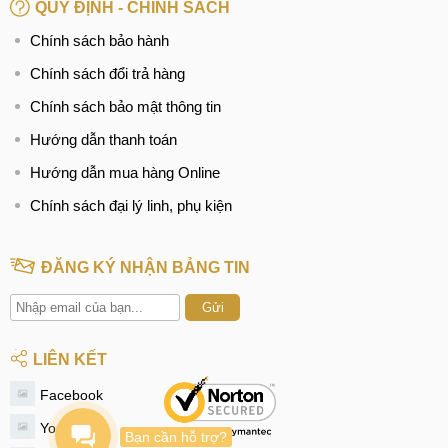
Hotline:
097.123.9797
QUY ĐỊNH - CHÍNH SÁCH
Chính sách bảo hành
BÀI VIẾT LIÊN QUAN:
Chính sách đổi trả hàng
Thay màn hình Realme C12
Chính sách bảo mật thông tin
Ép, thay mặt kính Realme C12
Hướng dẫn thanh toán
Thay pin Realme C12
Hướng dẫn mua hàng Online
Thay camera Realme C12
Chính sách đại lý linh, phụ kiện
Thay vỏ Realme C12
ĐĂNG KÝ NHẬN BẢNG TIN
Thay chân sạc Realme C12
Gửi
Thay loa Realme C12
LIÊN KẾT
Thay, sửa wifi Realme C12
Facebook
Thay mic Realme C12
Youtube
Bạn cần hỗ trợ?
Thay, sửa IC sóng Realme C12