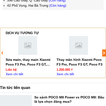
398 Cầu Giấy, Q. Cầu Giấy
(Còn hàng)
42 Phố Vọng, Hai Bà Trưng
(Còn hàng)
DỊCH VỤ TƯƠNG TỰ
Sửa main, thay main Xiaomi
Thay màn hình Xiaomi Poco
Poco F3 Pro, Poco F3 GT,
F3 Pro, Poco F3 GT, Poco F3
Poco F3
Liên hệ
1.200.000 ₫
Xem chi tiết
Xem chi tiết
Tin tức liên quan
So sánh POCO M8 Power vs POCO M8: Đâu
là lựa chọn đáng mua?