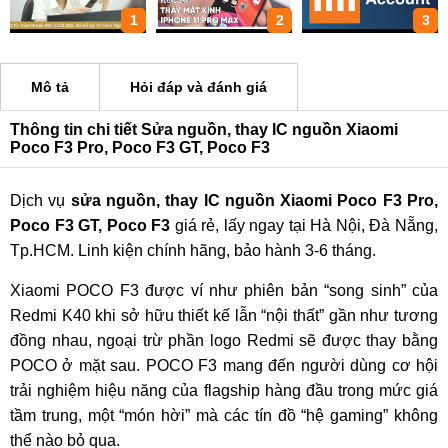
1
2
3
Mô tả
Hỏi đáp và đánh giá
Thông tin chi tiết Sửa nguồn, thay IC nguồn Xiaomi
Poco F3 Pro, Poco F3 GT, Poco F3
Dịch vụ
sửa nguồn, thay IC nguồn Xiaomi Poco F3 Pro,
Poco F3 GT, Poco F3
giá rẻ, lấy ngay tại Hà Nội, Đà Nẵng,
Tp.HCM. Linh kiện chính hãng, bảo hành 3-6 tháng.
Xiaomi POCO F3 được ví như phiên bản “song sinh” của
Redmi K40 khi sở hữu thiết kế lẫn “nội thất” gần như tương
đồng nhau, ngoại trừ phần logo Redmi sẽ được thay bằng
POCO ở mặt sau. POCO F3 mang đến người dùng cơ hội
trải nghiệm hiệu năng của flagship hàng đầu trong mức giá
tầm trung, một “món hời” mà các tín đồ “hệ gaming” không
thể nào bỏ qua.