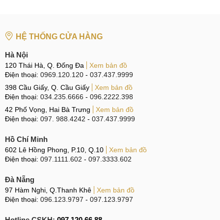
Hướng dẫn khắc phục lỗi nguồn Xiaomi
Poco F3
HỆ THỐNG CỬA HÀNG
Cách 1:
Kiểm tra nguồn điện và bộ củ cáp sạc đang sử
Hà Nội
dụng
120 Thái Hà, Q. Đống Đa
Xem bản đồ
Điện thoại:
0969.120.120
-
037.437.9999
Trước tiên phải đảm bảo nguồn điện sạc cho máy là ổn
398 Cầu Giấy, Q. Cầu Giấy
Xem bản đồ
định, thử dùng bộ sạc hiện tại cho một máy khác hoặc sạc
Điện thoại:
034.235.6666
-
096.2222.398
máy bằng bộ củ cáp chính hãng khác để đảm bảo lỗi không
42 Phố Vọng, Hai Bà Trưng
Xem bản đồ
đến từ nguồn điện và bộ cáp sạc.
Điện thoại:
097. 988.4242
-
037.437.9999
Cách 2:
Cập nhật phần mềm hoặc khôi phục cài đặt gốc
Hồ Chí Minh
602 Lê Hồng Phong, P.10, Q.10
Xem bản đồ
Nhiều khi lỗi phần mềm hoặc xung đột ứng dụng trong máy
Điện thoại:
097.1111.602
-
097.3333.602
khiến Xiaomi Poco F3 Pro, Poco F3 GT, Poco F3 bị mất
Đà Nẵng
nguồn, sập nguồn không rõ lý do. Để giải quyết tình huống
97 Hàm Nghi, Q.Thanh Khê
Xem bản đồ
này, Quý khách chỉ cần cập nhật phiên bản phần mềm mới
Điện thoại:
096.123.9797
-
097.123.9797
nhất cho máy hoặc thực hiện khôi phục cài đặt gốc, để đảm
bảo máy hoạt động tốt nhất.
Hotline CSKH:
097.120.66.88