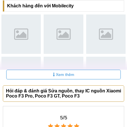
Không nhận sạc pin hoặc sạc vào nhưng pin rất nhanh
Khách hàng đến với Mobilecity
hết dù chỉ sử dụng ít.
Đang nâng cấp, cập nhật MIUI thì máy bị sập nguồn,
sau đó không khởi động lên được.
Sạc máy rất lâu nhưng không thể khởi động lên được.
Xem thêm
Hỏi đáp & đánh giá Sửa nguồn, thay IC nguồn Xiaomi
Poco F3 Pro, Poco F3 GT, Poco F3
Nguyên nhân gây hỏng IC nguồn Xiaomi Poco F3
5/5