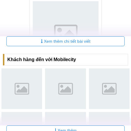
Xem thêm chi tiết bài viết
Khách hàng đến với Mobilecity
Hệ thống MobileCity Care toàn quốc
Điểm cộng lớn nhất? MobileCity Care chỉ dùng linh kiện
Chính hãng, tương thích tuyệt đối với máy và có độ bền cao.
Chi phí sửa chữa cũng cực kỳ hợp lý, báo giá rõ ràng từ
đầu, khách hàng không cần lo lắng đến vấn đề giá dịch vụ
bị đội lên cao hơn so với thực tế.
Đến với MobileCity Care, bạn sẽ được trải nghiệm dịch vụ
Xem thêm