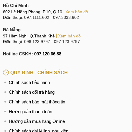
Linh kiện Zin 100%
Hồ Chí Minh
602 Lê Hồng Phong, P.10, Q.10
Xem bản đồ
Điện thoại:
097.1111.602
-
097.3333.602
Linh kiện Zin 100%
Đà Nẵng
Với những trường hợp cần thay thế linh kiện, MobileCity
97 Hàm Nghi, Q.Thanh Khê
Xem bản đồ
Điện thoại:
096.123.9797
-
097.123.9797
Care luôn lựa chọn những linh kiện đảm bảo chất lượng tốt
nhất, nói không với linh kiện trôi nổi kém chất lượng gây
Hotline CSKH:
097.120.66.88
ảnh hưởng đến thiết bị của khách hàng.
Linh kiện Zin 100%
: Cam kết 100% sử dụng linh kiện
QUY ĐỊNH - CHÍNH SÁCH
mới nguyên bản, nói không với linh kiện tái chế.
Chính sách bảo hành
Chính hãng, chất lượng cao
: Cam kết tất cả linh kiện
Chính sách đổi trả hàng
được sử dụng là hàng Chính hãng công ty, linh kiện chất
lượng cao. Cho chất lượng tương đương nhất với linh
Chính sách bảo mật thông tin
kiện theo máy.
Hướng dẫn thanh toán
Nguồn gốc rõ ràng
: Cam kết chỉ sử dụng linh kiện có
Hướng dẫn mua hàng Online
nguồn gốc rõ ràng nhất, được cung cấp bởi những hãng
Uy tín cao trên thị trường, nói không với linh kiện trôi nổi.
Chính sách đại lý linh, phụ kiện