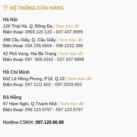
Tuy nhiên, vì sự quan trọng của nó mà người dùng đừng
HỆ THỐNG CỬA HÀNG
nên vội vàng, Trước khi thay IC nguồn, sửa nguồn
cho OPPO A37 chúng ta cần lưu ý một vài những vấn đề
Hà Nội
sau:
120 Thái Hà, Q. Đống Đa
Xem bản đồ
Điện thoại:
0969.120.120
-
037.437.9999
Địa chỉ sửa chữa.
398 Cầu Giấy, Q. Cầu Giấy
Xem bản đồ
Điện thoại:
034.235.6666
-
096.2222.398
Là bộ phận quan trọng và sửa nguồn cũng là một công việc
42 Phố Vọng, Hai Bà Trưng
Xem bản đồ
tương đối phức tạp thậm chí là khó. Bởi vậy, người dùng
Điện thoại:
097. 988.4242
-
037.437.9999
hãy cẩn trọng lựa chọn một địa chỉ sửa nguồn thật uy tín, có
Hồ Chí Minh
đội ngũ kỹ thuật viên lành nghề, trình độ chuyên môn cao để
602 Lê Hồng Phong, P.10, Q.10
Xem bản đồ
có thể tháo và bóc tách thiết bị một cách an toàn mà không
Điện thoại:
097.1111.602
-
097.3333.602
ảnh hưởng đến những bộ phận khác trên máy.
Đà Nẵng
97 Hàm Nghi, Q.Thanh Khê
Xem bản đồ
Địa chỉ sửa chữa
Điện thoại:
096.123.9797
-
097.123.9797
Nguồn linh kiện.
Hotline CSKH:
097.120.66.88
Do tính chất quan trọng hàng đầu của bộ phận nguồn trên