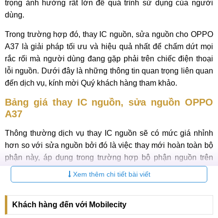
trọng ảnh hưởng rất lớn để quá trình sử dụng của người
dùng.
Trong trường hợp đó, thay IC nguồn, sửa nguồn cho OPPO
A37 là giải pháp tối ưu và hiệu quả nhất để chấm dứt mọi
rắc rối mà người dùng đang gặp phải trên chiếc điện thoại
lỗi nguồn. Dưới đây là những thông tin quan trọng liên quan
đến dịch vụ, kính mời Quý khách hàng tham khảo.
Bảng giá thay IC nguồn, sửa nguồn OPPO
A37
Thông thường dịch vụ thay IC nguồn sẽ có mức giá nhỉnh
hơn so với sửa nguồn bởi đó là việc thay mới hoàn toàn bộ
phận này, áp dụng trong trường hợp bộ phận nguồn trên
chiếc điện thoại đã chết hoàn toàn không thể khắc phục
Xem thêm chi tiết bài viết
bằng cách sửa.
Tuy nhiên, khách hàng đừng quá lo lắng bởi chỉ cần đến với
Khách hàng đến với Mobilecity
trung tâm sửa chữa MCCare thì tất cả những nỗi lo của bạn