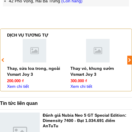
42 Phố Vọng, Hai Bà Trưng
(Còn hàng)
DỊCH VỤ TƯƠNG TỰ
Thay, sửa loa trong, ngoài
Thay vỏ, khung sườn
Vsmart Joy 3
Vsmart Joy 3
200.000 ₫
300.000 ₫
Xem chi tiết
Xem chi tiết
Tin tức liên quan
Đánh giá Nubia Neo 5 GT Special Edition:
Dimensity 7400 - Đạt 1.034.691 điểm
AnTuTu