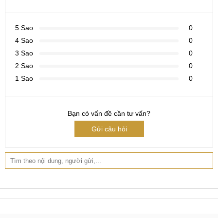
CN 1:
120 Thái Hà, Q. Đống Đa
Hotline:
037.437.9999
5 Sao
0
CN 2:
398 Cầu Giấy, Q. Cầu Giấy
4 Sao
0
3 Sao
0
Hotline:
096.2222.398
2 Sao
0
CN 3:
42 Phố Vọng, Hai Bà Trưng
1 Sao
0
Hotline:
0338.424242
Tại TP Hồ Chí Minh
Bạn có vấn đề cần tư vấn?
CN 4:
123 Trần Quang Khải, Quận 1
Gửi câu hỏi
Hotline:
0969.520.520
CN 5:
602 Lê Hồng Phong, Quận 10
Hotline:
097.3333.602
Tại Đà Nẵng
CN 6:
97 Hàm Nghi, Q.Thanh Khê