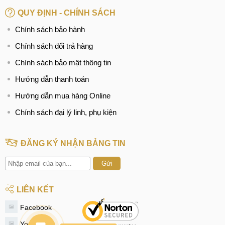
Thay chân sạc vsmart aris, aris pro
QUY ĐỊNH - CHÍNH SÁCH
Chính sách bảo hành
Thay loa vsmart aris, aris pro
Chính sách đổi trả hàng
Thay, sửa IC wifi vsmart aris, aris pro
Chính sách bảo mật thông tin
Thay mic vsmart aris, aris pro
Hướng dẫn thanh toán
Thay, sửa IC sóng vsmart aris, aris pro
Hướng dẫn mua hàng Online
Sửa, Thay ổ sim vsmart aris, aris pro
Chính sách đại lý linh, phụ kiện
Sửa, Thay IC nguồn vsmart aris, aris pro
ĐĂNG KÝ NHẬN BẢNG TIN
Sửa, Thay Main vsmart aris, aris pro
Gửi
LIÊN KẾT
Facebook
Youtube