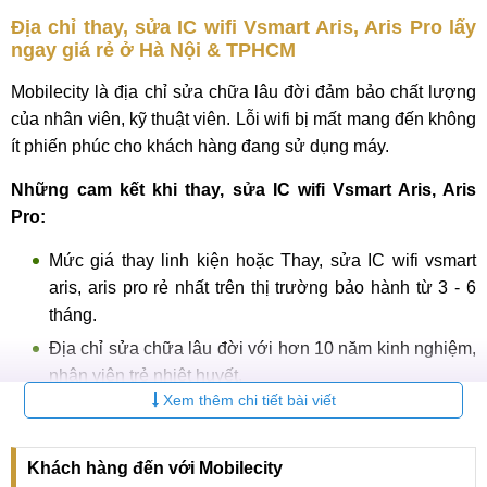
Địa chỉ thay, sửa IC wifi Vsmart Aris, Aris Pro lấy
ngay giá rẻ ở Hà Nội & TPHCM
Mobilecity là địa chỉ sửa chữa lâu đời đảm bảo chất lượng
của nhân viên, kỹ thuật viên. Lỗi wifi bị mất mang đến không
ít phiến phúc cho khách hàng đang sử dụng máy.
Những cam kết khi thay, sửa IC wifi Vsmart Aris, Aris
Pro:
Mức giá thay linh kiện hoặc Thay, sửa IC wifi vsmart
aris, aris pro rẻ nhất trên thị trường bảo hành từ 3 - 6
tháng.
Địa chỉ sửa chữa lâu đời với hơn 10 năm kinh nghiệm,
nhân viên trẻ nhiệt huyết.
Xem thêm chi tiết bài viết
Linh kiện ic wifi thay thế được nhập khẩu từ nhà sản
xuất là hàng zin mới 100% chính hãng.
Khách hàng đến với Mobilecity
Thời gian Thay, sửa IC wifi vsmart aris, aris pro nhanh