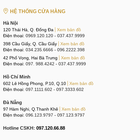
Hotline:
097.123.9797
HỆ THỐNG CỬA HÀNG
Tìm kiếm liên quan trên Google
Hà Nội
120 Thái Hà, Q. Đống Đa
Xem bản đồ
giá thay ic wifi vsmart aris, aris pro bao nhiêu tiền
Điện thoại:
0969.120.120
-
037.437.9999
sửa sóng wifi vsmart aris, aris pro yếu, không kết nối.
398 Cầu Giấy, Q. Cầu Giấy
Xem bản đồ
Điện thoại:
034.235.6666
-
096.2222.398
sửa vsmart aris, aris pro không thấy tín hiệu wifi
42 Phố Vọng, Hai Bà Trưng
Xem bản đồ
sửa wifi vsmart aris, aris pro bắt kém
Điện thoại:
097. 988.4242
-
037.437.9999
BÀI VIẾT LIÊN QUAN:
Hồ Chí Minh
602 Lê Hồng Phong, P.10, Q.10
Xem bản đồ
Thay màn hình vsmart aris, aris pro
Điện thoại:
097.1111.602
-
097.3333.602
Ép, thay mặt kính vsmart aris, aris pro
Đà Nẵng
97 Hàm Nghi, Q.Thanh Khê
Xem bản đồ
Thay pin vsmart aris, aris pro
Điện thoại:
096.123.9797
-
097.123.9797
Thay camera vsmart aris, aris pro
Hotline CSKH:
097.120.66.88
Thay vỏ vsmart aris, aris pro