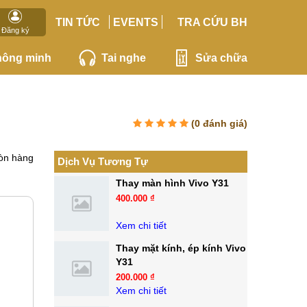
TIN TỨC
EVENTS
TRA CỨU BH
Đăng ký
hông minh
Tai nghe
Sửa chữa
(
0
đánh giá)
òn hàng
Dịch Vụ Tương Tự
Thay màn hình Vivo Y31
400.000 ₫
Xem chi tiết
Thay mặt kính, ép kính Vivo
Y31
200.000 ₫
Xem chi tiết