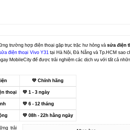
ững trường hợp điện thoại gặp trục trặc hư hỏng và
sửa điện t
sửa điện thoại Vivo Y31
tại Hà Nội, Đà Nẵng và Tp.HCM sao c
ngay MobileCity để được trải nghiệm các dịch vụ với tất cả nhữn
kiện
💛 Chính hãng
ện thoại
💛 1 - 3 ngày
ành
💛 6 - 12 tháng
ộng
💛 08h - 22h hằng ngày
ng trải