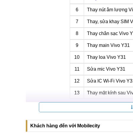
6
Thay nút âm lượng V
7
Thay, sửa khay SIM 
8
Thay chân sạc Vivo 
9
Thay main Vivo Y31
10
Thay loa Vivo Y31
11
Sửa mic Vivo Y31
12
Sửa IC Wi-Fi Vivo Y3
13
Thay mặt kính sau Vi
Thay, sửa khay SIM Vivo Y31
Khay SIM trên điện thoại nói chung và trên Vivo Y
kết nối với IC sóng. Nói cách khác, để người dùng 
Khách hàng đến với Mobilecity
cần có sự hỗ trợ của khay SIM.