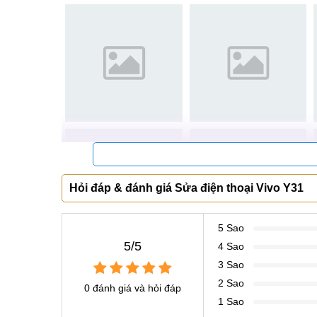
Nếu trong quá trình sử dụng, bạn không may làm m
sẽ không thể lắp SIM, điện thoại không có sóng v
4G để truy cập Internet,.... thật bất tiện.
Đừng lo, vấn đề này hoàn toàn có thể được khắ
được MobileCity cung cấp với mức giá hấp dẫn,
thường trên Vivo Y31 nhé!
Tha
Hỏi đáp & đánh giá Sửa điện thoại Vivo Y31
Thay loa Vivo Y31
5 Sao
5/5
Loa trong hay loa ngoài trên điện thoại là bộ ph
4 Sao
dùng. Loa giúp điện thoại thực hiện tốt các chức nă
3 Sao
động nói chung và Vivo Y31 nói riêng có thể gặp tìn
2 Sao
0 đánh giá và hỏi đáp
1 Sao
Không nghe được âm thanh phát ra từ các cu