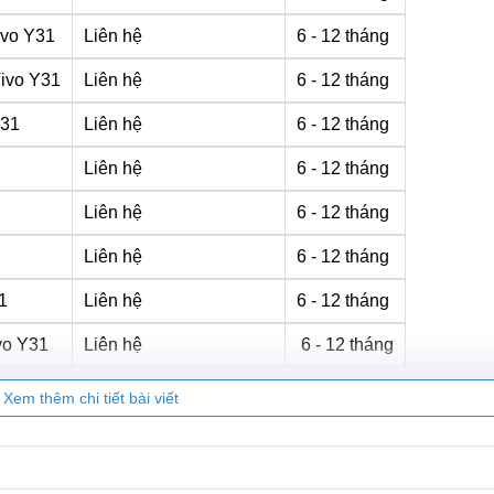
ivo Y31
Liên hệ
6 - 12 tháng
Vivo Y31
Liên hệ
6 - 12 tháng
Y31
Liên hệ
6 - 12 tháng
Liên hệ
6 - 12 tháng
Liên hệ
6 - 12 tháng
Liên hệ
6 - 12 tháng
1
Liên hệ
6 - 12 tháng
vo Y31
Liên hệ
6 - 12 tháng
Xem thêm chi tiết bài viết
31 nói riêng được biết đến là nơi chứa SIM và là điều kiện để 
có thể lắp SIM lên máy và thực hiện các cuộc gọi hay nhắn tin d