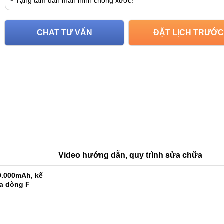
Tặng tấm dán màn hình chống xước!
CHAT TƯ VẤN
ĐẶT LỊCH TRƯỚC
Video hướng dẫn, quy trình sửa chữa
0.000mAh, kế
ủa dòng F