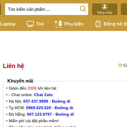
Đăng nhập
Laptop
Tivi
Phụ kiện
Đồng hồ t
Liên hệ
C
Khuyến mãi
Giảm đến
200K
khi liên hệ:
- Chat online:
Chat Zalo
Hà Nội:
037.437.9999
-
Đường đi
Tp.HCM:
0969.520.520
-
Đường đi
Đà Nẵng:
097.123.9797
-
Đường đi
Miễn phí cài đặt phần mềm!