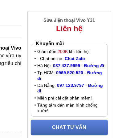
Sửa điện thoại Vivo Y31
Liên hệ
Khuyến mãi
hoại Vivo
Giảm đến
200K
khi liên hệ:
ho vừa uy
- Chat online:
Chat Zalo
g tiêu chí
Hà Nội:
037.437.9999
-
Đường đi
Tp.HCM:
0969.520.520
-
Đường
đi
Đà Nẵng:
097.123.9797
-
Đường
đi
Miễn phí cài đặt phần mềm!
Tặng tấm dán màn hình chống
xước!
CHAT TƯ VẤN