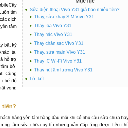
Mục lục
bileCity
Sửa điện thoại Vivo Y31 giá bao nhiêu tiền?
Luôn tìm
Thay, sửa khay SIM Vivo Y31
các dịch
Thay loa Vivo Y31
 yên tâm
Thay mic Vivo Y31
Thay chân sạc Vivo Y31
y bất kỳ
hác tại
Thay, sửa main Vivo Y31
à hỗ trợ
Thay IC Wi-Fi Vivo Y31
 tâm bởi
Thay nút âm lượng Vivo Y31
ật. Cùng
Lời kết
à chế độ
hất vọng
 tiền?
 khách hàng yên tâm hàng đầu mỗi khi có nhu cầu sửa chữa ha
 trung tâm sửa chữa uy tín nhưng vẫn đáp ứng được tiêu chí 