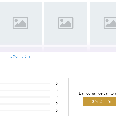
ất khay SIM trên Vivo Y31 hay không may làm nó gãy, hỏng. K
à không thể nghe, gọi hay nhắn tin di động. Bạn cũng không t
c phục bằng biện pháp thay khay SIM mới cho Vivo Y31. Dịc
 hãy đến với trung tâm để khôi phục lại khả năng nghe gọi
Xem thêm
y, sửa khay SIM Vivo Y31
0
ận vô cùng quan trọng và quyết định rất nhiều đến trải nghiệm
0
Bạn có vấn đề cần tư 
ng nghe, gọi hay giải trí. Tuy nhiên, trong quá trình sử dụng, t
0
Gửi câu hỏi
h trạng hư loa, biểu hiện là:
0
0
ộc gọi thoại hay âm thanh nghe được nhưng không rõ ràng và 