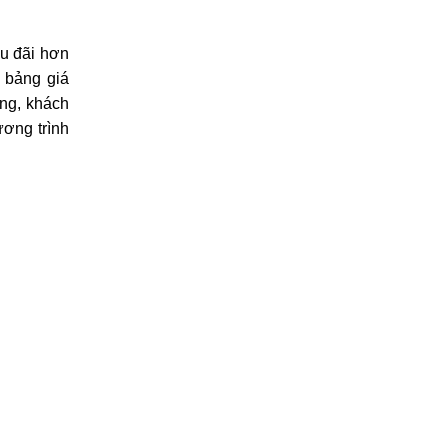
ưu đãi hơn
 bảng giá
ờng, khách
ương trình