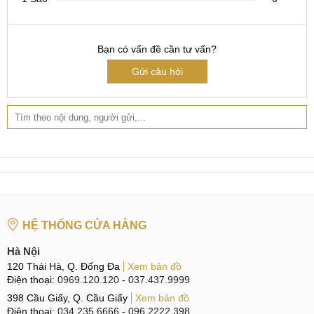
lựa chọn dịch vụ sửa hay thay mic Vivo Y28 5G tại
MobileCity Care với quy trình nhanh gọn và mức giá vô
cùng hợp lý.
Bạn có vấn đề cần tư vấn?
Gửi câu hỏi
Sử dụng dịch vụ tại MobileCity Care, bạn sẽ được đội ngũ
kỹ thuật viên tiến hành kiểm tra kỹ lưỡng, xác định đúng
nguyên nhân và đưa ra phương án khắc phục phù hợp.
Nhờ đội ngũ có chuyên môn cao và nhiều kinh nghiệm thực
tế, thiết bị của bạn sẽ được xử lý hiệu quả, đảm bảo khả
năng hoạt động ổn định sau sửa chữa.
Ngoài ra, MobileCity Care cam kết sử dụng linh kiện chính
hãng, chất lượng cao. Trong trường hợp mic hư hỏng nặng
HỆ THỐNG CỬA HÀNG
và cần thay mới, khách hàng vẫn có thể hoàn toàn an tâm
về độ bền cũng như hiệu quả sử dụng lâu dài.
Hà Nội
120 Thái Hà, Q. Đống Đa
Xem bản đồ
Điện thoại:
0969.120.120
-
037.437.9999
Thay mic Vivo Y28 5G
398 Cầu Giấy, Q. Cầu Giấy
Xem bản đồ
Điện thoại:
034.235.6666
-
096.2222.398