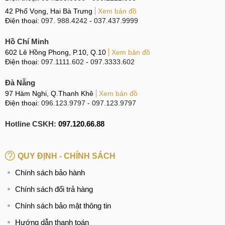
Thay loa Vivo Y28 5G
42 Phố Vọng, Hai Bà Trưng
Xem bản đồ
Điện thoại:
097. 988.4242
-
037.437.9999
Sau một thời gian sử dụng, loa của Vivo Y28 5G có thể xuất
hiện các vấn đề như âm thanh bị rè, nhỏ bất thường hoặc
Hồ Chí Minh
mất tiếng hoàn toàn.
602 Lê Hồng Phong, P.10, Q.10
Xem bản đồ
Điện thoại:
097.1111.602
-
097.3333.602
Những sự cố này thường bắt nguồn từ việc máy bị rơi, dính
Đà Nẵng
nước hay bụi bẩn bám lâu ngày hoặc do loa đã bị cạn kiệt
97 Hàm Nghi, Q.Thanh Khê
Xem bản đồ
tuổi thọ theo thời gian.
Điện thoại:
096.123.9797
-
097.123.9797
Khi âm thanh không còn rõ ràng, các hoạt động như nghe
Hotline CSKH:
097.120.66.88
gọi, xem phim hay giải trí đều bị ảnh hưởng đáng kể. Lúc
này, thay loa mới cho máy chính là lựa chọn hiệu quả nhất.
QUY ĐỊNH - CHÍNH SÁCH
Nếu chiếc Vivo Y28 5G của bạn cũng đang gặp sự cố liên
Chính sách bảo hành
quan đến bộ phận này, hãy mang máy đến MobileCity Care
để được kỹ thuật viên kiểm tra và thay loa Vivo Y28 5G
Chính sách đổi trả hàng
bằng linh kiện chuẩn, đảm bảo chất lượng, chi phí hợp lý,
Chính sách bảo mật thông tin
thời gian sửa nhanh và có bảo hành rõ ràng, giúp bạn yên
Hướng dẫn thanh toán
tâm trong quá trình sử dụng.