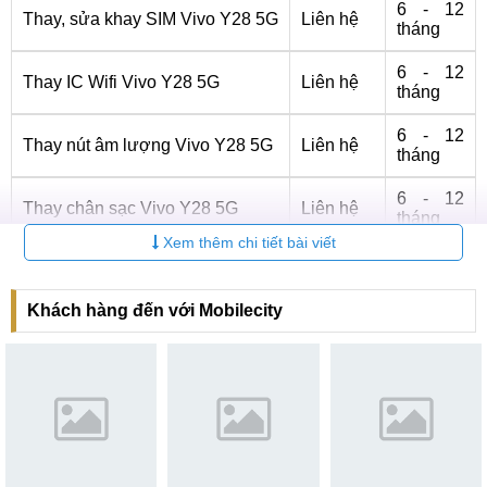
6 - 12
Thay, sửa khay SIM Vivo Y28 5G
Liên hệ
tháng
6 - 12
Thay IC Wifi Vivo Y28 5G
Liên hệ
tháng
6 - 12
Thay nút âm lượng Vivo Y28 5G
Liên hệ
tháng
6 - 12
Thay chân sạc Vivo Y28 5G
Liên hệ
tháng
Xem thêm chi tiết bài viết
Thay main Vivo Y28 5G
Khi Vivo Y28 5G gặp các lỗi như không lên nguồn, sóng
Khách hàng đến với Mobilecity
chập chờn, mất kết nối Wi-Fi hoặc Bluetooth, cảm ứng phản
hồi kém, máy bị đơ lag hay không nhận sạc,..., rất có thể
phần mainboard đăng gặp sự cố. Trong trường hợp này,
việc thay main mới là giải pháp cần thiết để thiết bị hoạt
động ổn định như ban đầu.