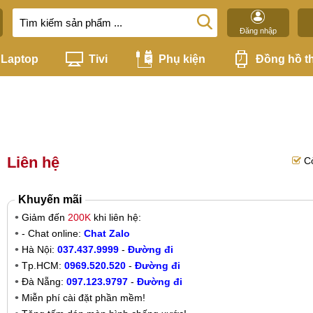
Đăng nhập
Laptop
Tivi
Phụ kiện
Đồng hồ t
Liên hệ
C
Khuyến mãi
Giảm đến
200K
khi liên hệ:
- Chat online:
Chat Zalo
Hà Nội:
037.437.9999
-
Đường đi
Tp.HCM:
0969.520.520
-
Đường đi
Đà Nẵng:
097.123.9797
-
Đường đi
Miễn phí cài đặt phần mềm!