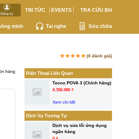
TIN TỨC
EVENTS
TRA CỨU BH
Đăng ký
hông minh
Tai nghe
Sửa chữa
(
0
đánh giá)
òn hàng
Điện Thoại Liên Quan
Tecno POVA 3 (Chính hãng)
4.350.000 ₫
Xem chi tiết
Dịch Vụ Tương Tự
Dịch vụ sửa lỗi ứng dụng
ngân hàng
0 ₫