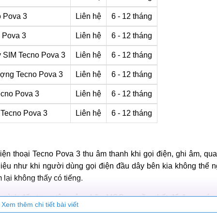
o Pova 3
Liên hệ
6 - 12 tháng
 Pova 3
Liên hệ
6 - 12 tháng
y SIM Tecno Pova 3
Liên hệ
6 - 12 tháng
ượng Tecno Pova 3
Liên hệ
6 - 12 tháng
ecno Pova 3
Liên hệ
6 - 12 tháng
 Tecno Pova 3
Liên hệ
6 - 12 tháng
ện thoại Tecno Pova 3 thu âm thanh khi gọi điện, ghi âm, quay
 hiệu như khi người dùng gọi điện đầu dây bên kia không thể
lại không thấy có tiếng.
a mình đến trung tâm sửa chữa MCCare gần nhất để được các 
Xem thêm chi tiết bài viết
ới kinh nghiệm hơn 10 năm trong lĩnh vực sửa chữa, chắc chắn 