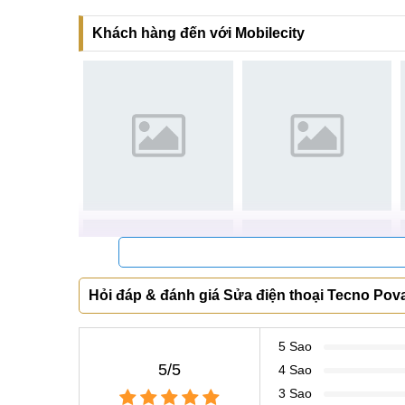
sử dụng dịch vụ tại đây sẽ nhận được sự hài lòng 
Khách hàng đến với Mobilecity
Thay, sửa khay SIM Tecno Pova 3
Điện thoại không nhận SIM là một trong số những 
người dùng. Khi xảy ra lỗi đó, bạn sẽ không thể 
không thể sử dụng dữ liệu di động 3G hoặc 4G để tr
Khi có vấn đề liên quan đến khay SIM trên Tecn
không hiển thị thông báo mạng hay hiển thị thông 
thay sửa khay SIM là biện pháp tối ưu và hiệu quả
Hỏi đáp & đánh giá Sửa điện thoại Tecno Pov
5 Sao
Thay,
5/5
4 Sao
3 Sao