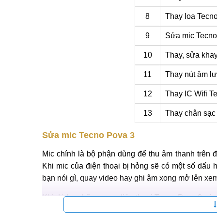
8
Thay loa Tecn
9
Sửa mic Tecno
10
Thay, sửa kha
11
Thay nút âm l
12
Thay IC Wifi T
13
Thay chân sạc
Sửa mic Tecno Pova 3
Mic chính là bộ phận dùng để thu âm thanh trên đi
Khi mic của điện thoại bị hỏng sẽ có một số dấu
bạn nói gì, quay video hay ghi âm xong mở lên xem 
Khi đó bạn hãy mang điện thoại Tecno Pova 3 củ
kỹ thuật tại đây kiểm tra và sửa chữa kịp thời. V