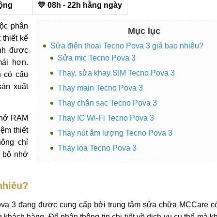
ộng
💛 08h - 22h hằng ngày
uộc phân
Mục lục
thiết kế
Sửa điện thoại Tecno Pova 3 giá bao nhiêu?
ạnh được
Sửa mic Tecno Pova 3
ái hơn.
Thay, sửa khay SIM Tecno Pova 3
n có cấu
sản xuất
Thay main Tecno Pova 3
Thay chân sạc Tecno Pova 3
 nhớ RAM
Thay IC Wi-Fi Tecno Pova 3
ệm thiết
Thay nút âm lượng Tecno Pova 3
ông chỉ
Thay loa Tecno Pova 3
g bộ nhớ
nhiêu?
ova 3 đang được cung cấp bởi trung tâm sửa chữa MCCare c
g khách hàng. Để nhận thông tin chi tiết về dịch vụ cụ thể mà 