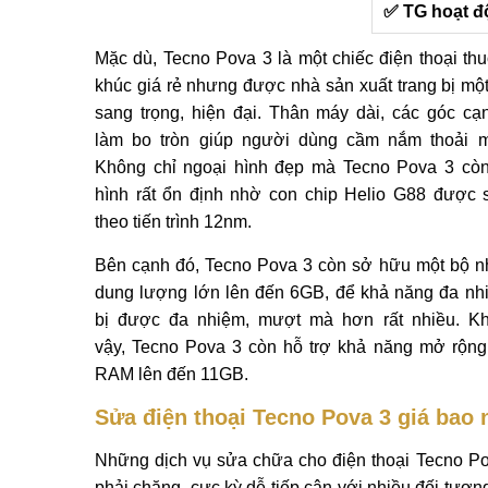
✅ TG hoạt đ
Mặc dù, Tecno Pova 3 là một chiếc điện thoại th
khúc giá rẻ nhưng được nhà sản xuất trang bị một 
sang trọng, hiện đại. Thân máy dài, các góc c
làm bo tròn giúp người dùng cầm nắm thoải m
Không chỉ ngoại hình đẹp mà Tecno Pova 3 cò
hình rất ổn định nhờ con chip Helio G88 được 
theo tiến trình 12nm.
Bên cạnh đó, Tecno Pova 3 còn sở hữu một bộ
dung lượng lớn lên đến 6GB, để khả năng đa nhi
bị được đa nhiệm, mượt mà hơn rất nhiều. Kh
vậy, Tecno Pova 3 còn hỗ trợ khả năng mở rộn
RAM lên đến 11GB.
Sửa điện thoại Tecno Pova 3 giá bao 
Những dịch vụ sửa chữa cho điện thoại Tecno P
phải chăng, cực kỳ dễ tiếp cận với nhiều đối tượn