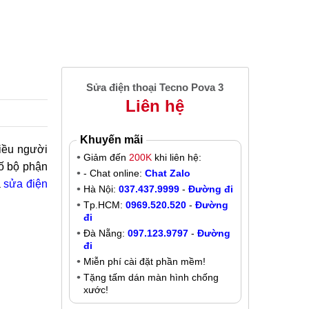
Sửa điện thoại Tecno Pova 3
Liên hệ
Khuyến mãi
iều người
Giảm đến
200K
khi liên hệ:
số bộ phận
- Chat online:
Chat Zalo
à
sửa điện
Hà Nội:
037.437.9999
-
Đường đi
Tp.HCM:
0969.520.520
-
Đường
đi
Đà Nẵng:
097.123.9797
-
Đường
đi
Miễn phí cài đặt phần mềm!
Tặng tấm dán màn hình chống
xước!