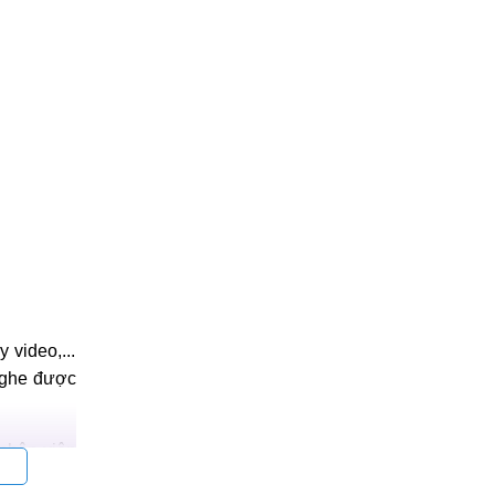
 video,...
 nghe được
nhân viên
khách hàng