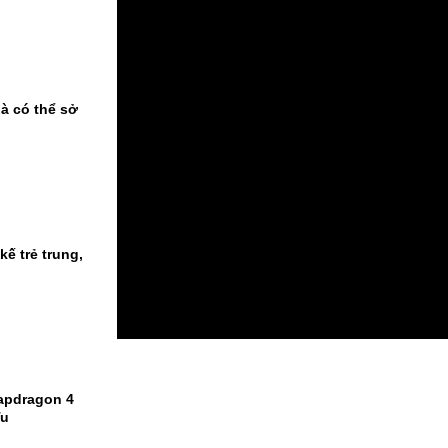
à có thể sở
ế trẻ trung,
apdragon 4
Tu