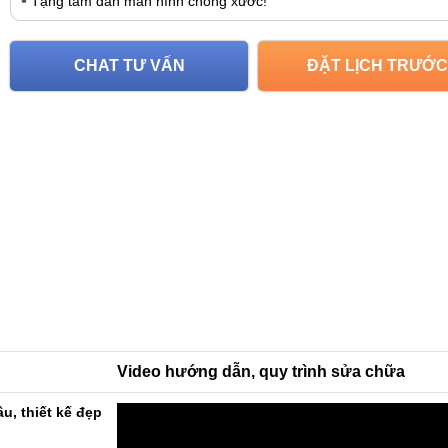
Tặng tấm dán màn hình chống xước!
CHAT TƯ VẤN
ĐẶT LỊCH TRƯỚC
Video hướng dẫn, quy trình sửa chữa
u, thiết kế đẹp