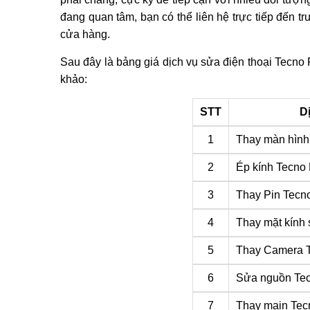
đang quan tâm, bạn có thể liên hệ trực tiếp đến t
cửa hàng.
Sau đây là bảng giá dịch vụ sửa điện thoại Tecno
khảo:
STT
D
1
Thay màn hình
2
Ép kính Tecno
3
Thay Pin Tecn
4
Thay mặt kính
5
Thay Camera 
6
Sửa nguồn Te
7
Thay main Tec