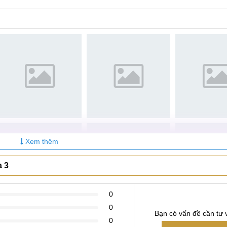
nhất.
Sửa mic Tecno Pova 3
lỗi phát sinh nhiều trong quá trình sử dụng gây ra nhiều bấ
nhận cuộc gọi hay thực hiện các cuộc gọi thoại trên thiết bị
uy cập Internet.
o Pova 3, bạn sẽ nhận thấy qua các dấu hiệu như điện thoại 
Xem thêm
báo "No SIM installed" hay "SIM Error". Để khắc phục các tình
 nhất mà bạn có thể lựa chọn.
a 3
0
 sửa khay SIM Tecno Pova 3
0
Bạn có vấn đề cần tư 
0