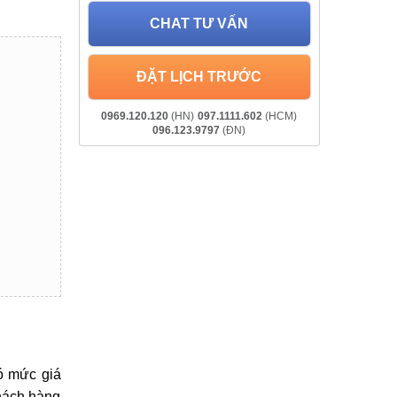
CHAT TƯ VẤN
ĐẶT LỊCH TRƯỚC
0969.120.120
(HN)
097.1111.602
(HCM)
096.123.9797
(ĐN)
ó mức giá
khách hàng