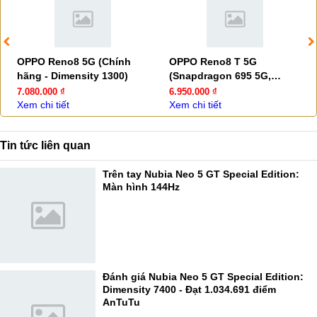
OPPO Reno8 5G (Chính
OPPO Reno8 T 5G
hãng - Dimensity 1300)
(Snapdragon 695 5G,
camera 108MP)
7.080.000 ₫
6.950.000 ₫
Xem chi tiết
Xem chi tiết
Tin tức liên quan
Trên tay Nubia Neo 5 GT Special Edition:
Màn hình 144Hz
Đánh giá Nubia Neo 5 GT Special Edition:
Dimensity 7400 - Đạt 1.034.691 điểm
AnTuTu