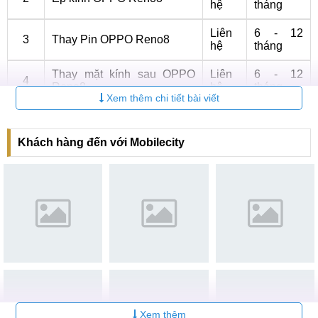
hệ
tháng
Liên
6 - 12
3
Thay Pin OPPO Reno8
hệ
tháng
Thay mặt kính sau OPPO
Liên
6 - 12
4
Reno8
hệ
tháng
Xem thêm chi tiết bài viết
Liên
6 - 12
5
Thay Camera OPPO Reno8
hệ
tháng
Khách hàng đến với Mobilecity
Liên
6 - 12
6
Sửa nguồn OPPO Reno8
hệ
tháng
Thay, sửa khay SIM OPPO
Liên
6 - 12
7
Reno8
hệ
tháng
Liên
6 - 12
8
Thay IC Wifi OPPO Reno8
hệ
tháng
Thay chân sạc OPPO
Liên
6 - 12
9
Reno8
hệ
tháng
Xem thêm