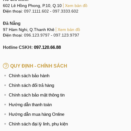
602 Lê Hồng Phong, P.10, Q.10
Xem bản đồ
Thay nút âm lượng OPPO Reno8
Điện thoại:
097.1111.602
-
097.3333.602
Nếu bạn thấy nút âm lượng bị hỏng nặng hoặc có vấn đề
Đà Nẵng
bên trong thiết bị, đừng chần chừ mà hãy đưa chiếc điện
97 Hàm Nghi, Q.Thanh Khê
Xem bản đồ
thoại OPPO Reno8 đến một trung tâm sửa chữa điện thoại
Điện thoại:
096.123.9797
-
097.123.9797
chuyên nghiệp như MobileCity. Tại đây, bạn sẽ được kiểm
Hotline CSKH:
097.120.66.88
tra và sửa chữa vấn đề một cách chính xác, có thể tiếp tục
sử dụng thiết bị ổn định như trước.
QUY ĐỊNH - CHÍNH SÁCH
Thay loa OPPO Reno8
Chính sách bảo hành
Việc xác định hỏng hóc của loa trên điện thoại OPPO
Chính sách đổi trả hàng
Reno8 rất đơn giản. Điển hình có thể kể đến việc nghe âm
thanh trong quá trình mở video, phát nhạc hoặc thậm chí
Chính sách bảo mật thông tin
cuộc gọi điện thoại. Nếu bạn thấy âm thanh không rõ ràng,
Hướng dẫn thanh toán
rè nhiễu hoặc chập chờn và bạn không thể nghe được nội
Hướng dẫn mua hàng Online
dung âm thanh một cách rõ ràng, đó là dấu hiệu để biết rằng
loa đang gặp sự cố.
Chính sách đại lý linh, phụ kiện