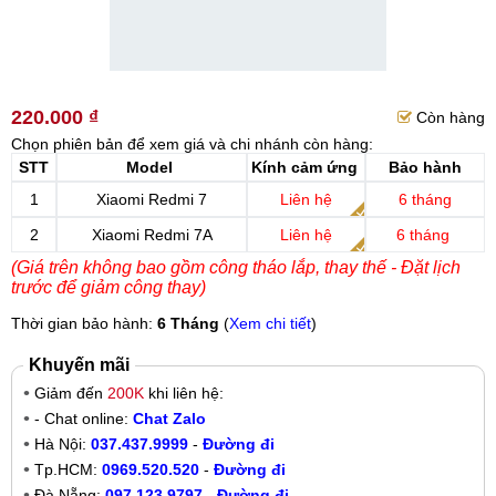
220.000 ₫
Còn hàng
Chọn phiên bản để xem giá và chi nhánh còn hàng:
STT
Model
Kính cảm ứng
Bảo hành
1
Xiaomi Redmi 7
Liên hệ
6 tháng
2
Xiaomi Redmi 7A
Liên hệ
6 tháng
(Giá trên không bao gồm công tháo lắp, thay thế - Đặt lịch
trước để giảm công thay)
Thời gian bảo hành:
6 Tháng
(
Xem chi tiết
)
Khuyến mãi
Giảm đến
200K
khi liên hệ:
- Chat online:
Chat Zalo
Hà Nội:
037.437.9999
-
Đường đi
Tp.HCM:
0969.520.520
-
Đường đi
Đà Nẵng:
097.123.9797
-
Đường đi