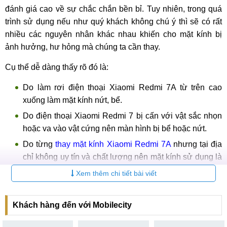
đánh giá cao về sự chắc chắn bền bỉ. Tuy nhiên, trong quá
trình sử dụng nếu như quý khách không chú ý thì sẽ có rất
nhiều các nguyên nhân khác nhau khiến cho mặt kính bị
ảnh hưởng, hư hỏng mà chúng ta cần thay.
Cụ thể dễ dàng thấy rõ đó là:
Do làm rơi điện thoại Xiaomi Redmi 7A từ trên cao
xuống làm mặt kính nứt, bể.
Do điện thoại Xiaomi Redmi 7 bị cấn với vật sắc nhọn
hoặc va vào vật cứng nên màn hình bị bể hoặc nứt.
Do từng
thay mặt kính Xiaomi Redmi 7A
nhưng tại địa
chỉ không uy tín và chất lượng nên mặt kính sử dụng là
hàng “zỏm” và giờ tiếp tục cần thay mới.
Xem thêm chi tiết bài viết
Do một thời gian sử dụng lâu dài nên mặt kính Xiaomi
Redmi 7A bị xuống cấp, mờ đục cần thay thế.
Khách hàng đến với Mobilecity
Do để điện thoại Xiaomi Redmi 7 rơi vào nước làm ảnh
hưởng đến màn hình hiển thị.