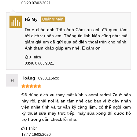
Có nhiều địa chỉ thay mặt kính cho điện thoại Xiaomi Redmi
03:29 07/03/2021
7A nhưng để đảm bảo rằng có thể tìm ra được cơ sở uy tín
và an tâm ép mặt kính Xiaomi Redmi 7A thì bạn cần lưu ý
Hà My
Quản trị viên
một số những bí quyết như sau:
Dạ e chào anh Trần Anh Cảm ơn anh đã quan tâm 
tới dịch vụ bên em. Thông tin linh kiện cũng như mã 
Tìm hiểu trụ sở quy mô và thông tin bảng hiệu có rõ
giảm giá em đã gửi qua số điện thoại trên cho mình. 
ràng chứng tỏ hoạt động cấp phép đầy đủ không.
Anh tham khảo giúp em nhé. E cảm ơn
Tìm hiểu thông qua Fanpage và Website xem thử như
0
Thích
thế nào? Đánh giá của khách hàng ra sao sau khi sử
03:46 07/03/2021
dụng dịch vụ thay kính Redmi 7 ra sao.
Lượng khách hàng ra vào địa chỉ sửa chữa đó ra sao?
Hoàng
09831156xx
H
Có nhiều và thường xuyên không?
Đã dùng dịch vụ thay mặt kính xiaomi redmi 7a ở bên 
Có báo giá kĩ càng cùng khách hàng trước khi tiến
này rồi, phải nói là an tâm nhé các bạn vì ở đây nhân 
hành thay mặt kính Xiaomi Redmi 7A?
viên nhiệt tình và tư vẫn kỹ càng lắm, có thể ngồi xem 
Có chế độ bảo hành sau khi thay, ép mặt kính Xiaomi
kỹ thuật sửa máy trực tiếp, máy sửa xong thì được hỗ 
trợ hướng dẫn check lỗi nhé.
Redmi 7A không.
1
Thích
Có đảm bảo linh kiện
sửa chữa điện thoại
Xiaomi zin
17:47 19/02/2020