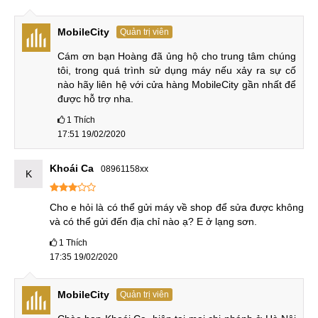
mới và giấy tờ xuất xứ rõ ràng hay không?
Quy trình làm việc tại địa chỉ thay kính Xiaomi Redmi
MobileCity
Quản trị viên
7A như thế nào?
Cám ơn bạn Hoàng đã ủng hộ cho trung tâm chúng 
Có đảm bảo hỗ trợ tư vấn và giải đáp những câu hỏi,
tôi, trong quá trình sử dụng máy nếu xảy ra sự cố 
thắc mắc mà khách hàng đưa ra hay không…
nào hãy liên hệ với cửa hàng MobileCity gần nhất để 
được hỗ trợ nha.
1
Thích
Đội ngũ kỹ thuật viên chuyên nghiệp tại MobileCity
17:51 19/02/2020
Ưu điểm trung tâm sửa chữa MobileCity
Khoái Ca
08961158xx
K
MobileCity hiện đang chính là trung tâm sửa chữa điện thoại
nhận được hàng loạt phản hồi đánh giá tích cực từ phía
Cho e hỏi là có thể gửi máy về shop để sửa được không 
khách hàng. Đó là vì trung tâm mang trong mình hàng loạt
và có thể gửi đến địa chỉ nào ạ? E ở lạng sơn.
những ưu điểm tiên tiến mà ít có cơ sở sữa chữa thay mặt
1
Thích
kính Xiaomi Redmi 7A nào có được.
17:35 19/02/2020
Chúng ta có thể điểm qua một vài ưu điểm như sau:
MobileCity
Quản trị viên
Thứ 1
: Cơ sở hoạt động rõ ràng và có quy mô lớn ở cả 3