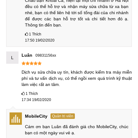
Chào bạn Khoái Ca, hiện tại mọi chi nhánh ở Hà Nội 
thành phố lớn của nước ta là Hà Nội, TP.HCM và Đà Nẵng.
đều có thể hỗ trợ và nhận máy sửa chữa từ xa bạn 
nhé, bạn có thể liên hệ tới số tổng đài của chi nhánh 
Thứ 2
: Sở hữu nhân viên kĩ thuật
ép mặt kính Xiaomi
tay
để được các bạn hỗ trợ tốt và chi tiết hơn đó ạ. 
nghề giỏi, trình độ chuyên môn cao và giàu kinh nghiệm
Thông tin đến bạn.
trong lĩnh vực sửa chữa điện thoại.
1
Thích
17:50 19/02/2020
Thứ 3
: Nhân viên tư vấn đầy tâm huyết, am hiểu nhu cầu
khách hàng sẽ hỗ trợ tư vấn và giải đáp những câu hỏi mà
Luân
09831156xx
L
khách hàng đưa ra nhanh chóng.
Thứ 4
: Trung tâm sử dụng linh kiện thay mặt kính Xiaomi
Dịch vụ sửa chữa uy tín, khách được kiểm tra máy miễn 
phí và tư vấn dịch vụ, có thể ngồi xem quá trình kỹ thuật 
Redmi 7A chính hãng
100%
với đầy đủ thông tin giấy tờ
làm việc rất an tâm.
chứng minh nguồn gốc xuất xứ.
1
Thích
Thứ 5
: Trung tâm có đầy đủ trang thiết bị và máy móc linh
17:34 19/02/2020
phụ kiện zin mới chính hãng với đầy đủ giấy tờ bảo hành
nên quý khách có thể an tâm trong việc đồng hành.
MobileCity
Quản trị viên
Thứ 6
: Mức giá thay mặt kính Redmi 7 đưa ra chắc chắn tốt
Cám ơn bạn Luân đã đánh giá cho MobileCity, chúc 
bạn có một ngày vui vẻ ạ.
nhất thị trường và sẽ báo giá kĩ càng công khai cùng khách