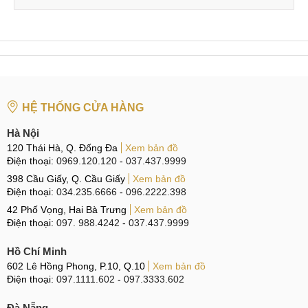
Hỗ trợ tư vấn và giải đáp nhanh những câu hỏi khách
hàng đưa ra.
Đánh giá của khách hàng về trung tâm MobileCity
Chị
Mỹ Hạnh
, Đà Nẵng:
HỆ THỐNG CỬA HÀNG
"Thời gian thay mặt kính Xiaomi Redmi 7A tại trung tâm
nhanh chóng nhưng đảm bảo chất lượng tốt vô cùng, có đầy
Hà Nội
120 Thái Hà, Q. Đống Đa
Xem bản đồ
đủ giấy tờ bảo hành nên tôi rất an tâm khi thực hiện. Hơn
Điện thoại:
0969.120.120
-
037.437.9999
nữa tôi còn được trực tiếp quan sát quá trình thay thế sửa
398 Cầu Giấy, Q. Cầu Giấy
Xem bản đồ
chữa tại trung tâm."
Điện thoại:
034.235.6666
-
096.2222.398
42 Phố Vọng, Hai Bà Trưng
Xem bản đồ
Anh
Đào Vượng
, TP.HCM:
Điện thoại:
097. 988.4242
-
037.437.9999
"Dịch vụ tại MobileCity rất chuyên nghiệp và nhanh chóng,
Hồ Chí Minh
tư vấn báo giá rõ ràng trước khi thực hiện thay thế sửa chữa
602 Lê Hồng Phong, P.10, Q.10
Xem bản đồ
Redmi 7. Tôi và bạn bè của mình đều rất hài lòng về dịch vụ
Điện thoại:
097.1111.602
-
097.3333.602
ép mặt kính tại đây và sẽ tiếp tục ủng hộ trong tâm."
Đà Nẵng