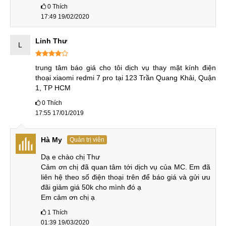
hàng trước khi thực hiện.
0
Thích
17:49 19/02/2020
Thứ 7
: Thời gian làm việc nhanh chóng theo quy trình
chuyên nghiệp. Đồng thời hỗ trợ khách hàng hoàn toàn có
Linh Thư
L
thể ngồi theo dõi nên an tâm và không lo tình trạng tráo đổi
linh kiện xảy ra khi sửa chữa Xiaomi Redmi 7A.
trung tâm báo giá cho tôi dịch vụ thay mặt kính điện 
thoại xiaomi redmi 7 pro tại 123 Trần Quang Khải, Quận 
1, TP HCM
Cam kết khi sử dụng dịch vụ thay mặt kính cảm
0
Thích
ứng Xiaomi Redmi 7A
17:55 17/01/2019
Đến với trung tâm MobileCity để thay mặt kính Xiaomi
Hà My
Quản trị viên
Redmi 7A thì trung tâm đảm bảo cam kết như sau:
Dạ e chào chị Thư

Sử dụng toàn bộ linh phụ kiện chính hãng zin
100%
.
Cảm ơn chị đã quan tâm tới dịch vụ của MC. Em đã 
liên hệ theo số điện thoại trên để báo giá và gửi ưu 
Mức giá tốt nhất thị trường và báo giá công khai.
đãi giảm giá 50k cho mình đó ạ

Chế độ bảo hành dịch vụ ép mặt kính Redmi 7 đầy đủ.
Em cảm ơn chị ạ
Quy trình
sửa điện thoại Xiaomi
chuyên nghiệp nên
1
Thích
01:39 19/03/2020
khách hàng không phải đợi chờ lâu.