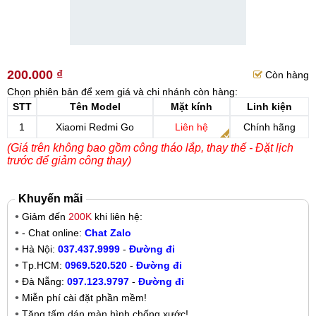
200.000 ₫
Còn hàng
Chọn phiên bản để xem giá và chi nhánh còn hàng:
STT
Tên Model
Mặt kính
Linh kiện
1
Xiaomi Redmi Go
Liên hệ
Chính hãng
(Giá trên không bao gồm công tháo lắp, thay thế - Đặt lịch
trước để giảm công thay)
Khuyến mãi
Giảm đến
200K
khi liên hệ:
- Chat online:
Chat Zalo
Hà Nội:
037.437.9999
-
Đường đi
Tp.HCM:
0969.520.520
-
Đường đi
Đà Nẵng:
097.123.9797
-
Đường đi
Miễn phí cài đặt phần mềm!
Tặng tấm dán màn hình chống xước!