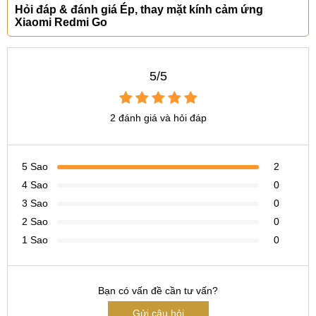
Hỏi đáp & đánh giá Ép, thay mặt kính cảm ứng
Xiaomi Redmi Go
CN 6:
97 Hàm Nghi, Q.Thanh Khê
Hotline:
097.123.9797
Tìm kiếm liên quan khác
5/5
thay mặt kính xiaomi redmi go giá bao nhiêu
2 đánh giá và hỏi đáp
thay kiếng cảm ứng xiaomi redmi go ở đâu
giá thay mặt kính xiaomi redmi go bao nhiêu
5 Sao
2
4 Sao
0
3 Sao
0
2 Sao
0
1 Sao
0
Bạn có vấn đề cần tư vấn?
Gửi câu hỏi