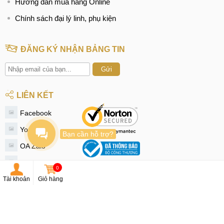
Hướng dẫn mua hàng Online
Chính sách đại lý linh, phụ kiện
ĐĂNG KÝ NHẬN BẢNG TIN
Gửi
LIÊN KẾT
Facebook
Youtube
Bạn cần hỗ trợ?
OA Zalo
Instagram
0
Tiktok
Tài khoản
Giỏ hàng
Twitter
© 2020 - MobileCity