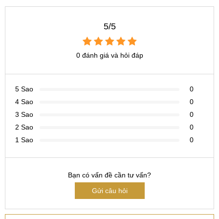
thay mặt kính Vivo Y3 giá bao nhiêu
thay cảm ứng vivo y3 Pro ở đâu
5/5
thay mặt kiếng điện thoại Vivo Y3 chính hãng
0 đánh giá và hỏi đáp
5 Sao
0
4 Sao
0
3 Sao
0
2 Sao
0
1 Sao
0
Bạn có vấn đề cần tư vấn?
Gửi câu hỏi