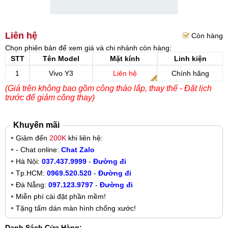
Liên hệ
Còn hàng
Chọn phiên bản để xem giá và chi nhánh còn hàng:
STT
Tên Model
Mặt kính
Linh kiện
1
Vivo Y3
Liên hệ
Chính hãng
(Giá trên không bao gồm công tháo lắp, thay thế - Đặt lịch
trước để giảm công thay)
Khuyến mãi
Giảm đến
200K
khi liên hệ:
- Chat online:
Chat Zalo
Hà Nội:
037.437.9999
-
Đường đi
Tp.HCM:
0969.520.520
-
Đường đi
Đà Nẵng:
097.123.9797
-
Đường đi
Miễn phí cài đặt phần mềm!
Tặng tấm dán màn hình chống xước!
Danh Sách Cửa Hàng: