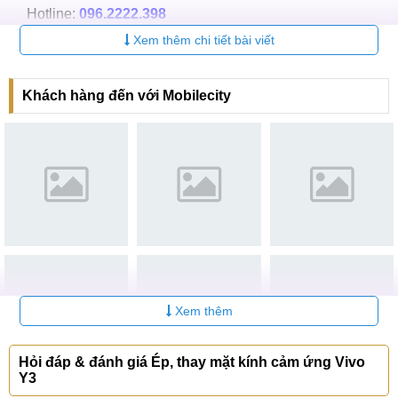
Hotline:
096.2222.398
Xem thêm chi tiết bài viết
CN 3:
42 Phố Vọng, Hai Bà Trưng
Hotline:
0338.424242
Khách hàng đến với Mobilecity
Tại TP Hồ Chí Minh
CN 4:
123 Trần Quang Khải, Quận 1
Hotline:
0969.520.520
CN 5:
602 Lê Hồng Phong, Quận 10
Hotline:
097.3333.602
Tại Đà Nẵng
CN 6:
97 Hàm Nghi, Q.Thanh Khê
Xem thêm
Hotline:
097.123.9797
Hỏi đáp & đánh giá Ép, thay mặt kính cảm ứng Vivo
Tìm kiếm liên quan khác
Y3