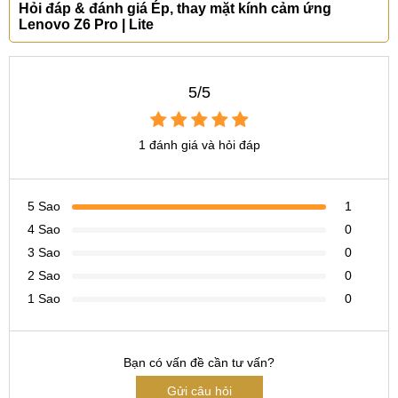
Hỏi đáp & đánh giá Ép, thay mặt kính cảm ứng
Hotline:
097.123.9797
Lenovo Z6 Pro | Lite
Tìm kiếm liên quan khác
thay mặt kính Lenovo Z6 Pro giá bao nhiêu
5/5
thay mặt kính Lenovo Z6 Pro ở đâu
giá thay cảm ứng Lenovo Z6 Pro hà nội
1 đánh giá và hỏi đáp
ép kiếng Lenovo Z6 Pro
thay cảm ứng Lenovo Z6 Pro chính hãng
5 Sao
1
4 Sao
0
3 Sao
0
2 Sao
0
1 Sao
0
Bạn có vấn đề cần tư vấn?
Gửi câu hỏi