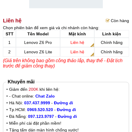
Liên hệ
Còn hàng
Chọn phiên bản để xem giá và chi nhánh còn hàng:
STT
Tên Model
Mặt kính
Linh kiện
1
Lenovo Z6 Pro
Liên hệ
Chính hãng
2
Lenovo Z6 Lite
Liên hệ
Chính hãng
(Giá trên không bao gồm công tháo lắp, thay thế - Đặt lịch
trước để giảm công thay)
Khuyến mãi
Giảm đến
200K
khi liên hệ:
- Chat online:
Chat Zalo
Hà Nội:
037.437.9999
-
Đường đi
Tp.HCM:
0969.520.520
-
Đường đi
Đà Nẵng:
097.123.9797
-
Đường đi
Miễn phí cài đặt phần mềm!
Tặng tấm dán màn hình chống xước!