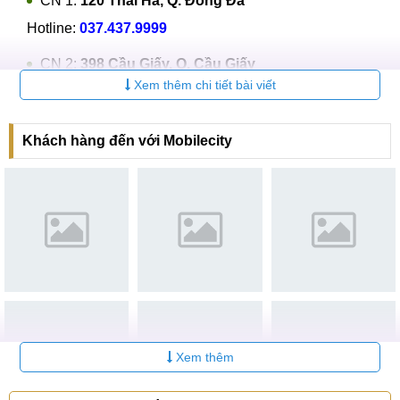
CN 1:
120 Thái Hà, Q. Đống Đa
Hotline:
037.437.9999
CN 2:
398 Cầu Giấy, Q. Cầu Giấy
Xem thêm chi tiết bài viết
Hotline:
096.2222.398
CN 3:
42 Phố Vọng, Hai Bà Trưng
Khách hàng đến với Mobilecity
Hotline:
0338.424242
Tại TP Hồ Chí Minh
CN 4:
123 Trần Quang Khải, Quận 1
Hotline:
0969.520.520
CN 5:
602 Lê Hồng Phong, Quận 10
Hotline:
097.3333.602
Tại Đà Nẵng
Xem thêm
CN 6:
97 Hàm Nghi, Q.Thanh Khê