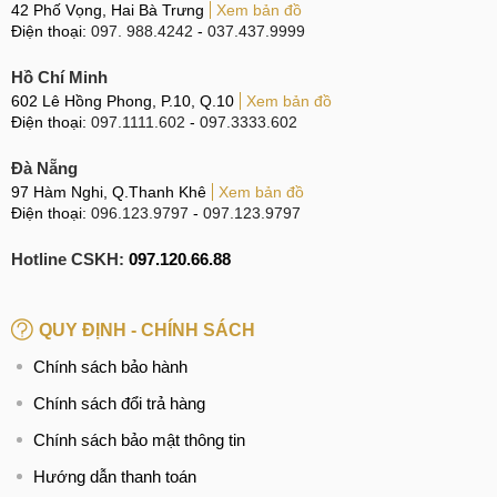
42 Phố Vọng, Hai Bà Trưng
Xem bản đồ
Điện thoại:
097. 988.4242
-
037.437.9999
Linh kiện Zin 100%
Về chất lượng mặt kính được sử dụng trong thay thế,
Hồ Chí Minh
602 Lê Hồng Phong, P.10, Q.10
Xem bản đồ
MobileCity Care cam kết cung cấp linh kiện chất lượng cao
Điện thoại:
097.1111.602
-
097.3333.602
và mới 100%, nguồn gốc rõ ràng.
Đà Nẵng
Linh kiện Zin 100%
: Cam kết tất cả linh kiện được sử
97 Hàm Nghi, Q.Thanh Khê
Xem bản đồ
dụng đều là hàng mới nguyên bản, nói không với linh
Điện thoại:
096.123.9797
-
097.123.9797
kiện tái chế.
Hotline CSKH:
097.120.66.88
Linh kiện Chính hãng, chất lượng cao
: Cam kết
100% linh kiện được sử dụng là hàng Chính hãng, chất
lượng cao, cho trải nghiệm chạm vuốt như mặt kính
QUY ĐỊNH - CHÍNH SÁCH
Chính hãng ban đầu.
Chính sách bảo hành
Nguồn gốc rõ ràng
: Đảm bảo 100% linh kiện được
Chính sách đổi trả hàng
cung cấp bởi những hãng Uy tín, nói không với linh kiện
trôi nổi.
Chính sách bảo mật thông tin
Nói không với linh kiện kém chất lượng
: MobileCity
Hướng dẫn thanh toán