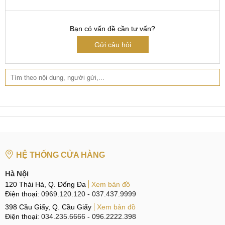
Hotline:
0969.520.520
- Đường đi:
Xem bản đồ
CN 5:
602 Lê Hồng Phong, Q10
Bạn có vấn đề cần tư vấn?
Hotline:
097.3333.602
- Đường đi:
Xem bản đồ
Gửi câu hỏi
Tại Đà Nẵng
CN 6:
97 Hàm Nghi, Q.Thanh Khê
Hotline:
097.123.9797
-
Đường đi:
Xem bản đồ
Cam kết thay mặt kính Realme GT7 Pro Uy
tín
Ưu tiên chất lượng dịch vụ và trải nghiệm sử dụng của
HỆ THỐNG CỬA HÀNG
người dùng, MobileCity Care tự tin cung cấp dịch vụ ép
Hà Nội
kính Realme GT7 Pro chất lượng cao kèm theo những cam
120 Thái Hà, Q. Đống Đa
Xem bản đồ
kết Uy tín.
Điện thoại:
0969.120.120
-
037.437.9999
Linh kiện Zin 100%
398 Cầu Giấy, Q. Cầu Giấy
Xem bản đồ
Điện thoại:
034.235.6666
-
096.2222.398