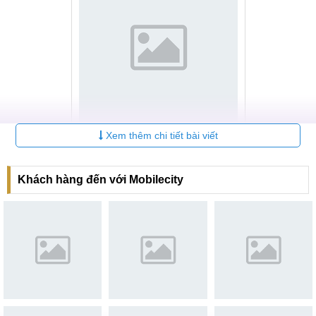
Xem thêm chi tiết bài viết
Hệ thống MobileCity Care toàn quốc
Tại đây, quá trình sửa chữa được thực hiện bằng linh kiện
Khách hàng đến với Mobilecity
Chính hãng, dưới tay những kỹ thuật viên có kinh nghiệm
lâu năm, hỗ trợ khách hàng với phong cách làm việc chuyên
nghiệp. Nhờ đó, thiết bị sau khi ép kính không chỉ hoạt động
ổn định mà còn đảm bảo tính thẩm mỹ như ban đầu.
Đặc biệt, chi phí dịch vụ luôn đảm bảo rẻ nhất thị trường.
Cùng theo đó là sự công khai trong quy trình thực hiện,
không xảy ra tình trạng tráo linh kiện hay đội giá.