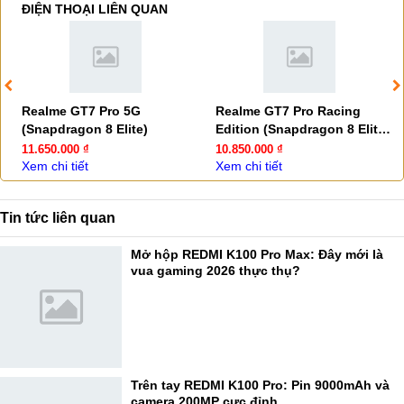
ĐIỆN THOẠI LIÊN QUAN
Realme GT7 Pro 5G
Realme GT7 Pro Racing
(Snapdragon 8 Elite)
Edition (Snapdragon 8 Elite
rẻ nhất)
11.650.000 ₫
10.850.000 ₫
Xem chi tiết
Xem chi tiết
Tin tức liên quan
Mở hộp REDMI K100 Pro Max: Đây mới là
vua gaming 2026 thực thụ?
Trên tay REDMI K100 Pro: Pin 9000mAh và
camera 200MP cực đỉnh