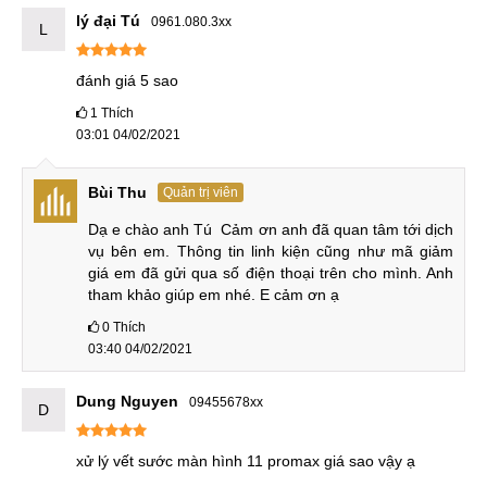
lý đại Tú
0961.080.3xx
đánh bóng mặt kính lưng iphone 7
L
đánh giá 5 sao
1
Thích
03:01 04/02/2021
Bùi Thu
Quản trị viên
Dạ e chào anh Tú  Cảm ơn anh đã quan tâm tới dịch 
vụ bên em. Thông tin linh kiện cũng như mã giảm 
giá em đã gửi qua số điện thoại trên cho mình. Anh 
tham khảo giúp em nhé. E cảm ơn ạ
0
Thích
03:40 04/02/2021
Dung Nguyen
09455678xx
D
xử lý vết sước màn hình 11 promax giá sao vậy ạ