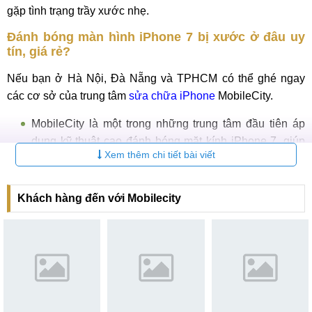
gặp tình trạng trầy xước nhẹ.
Đánh bóng màn hình iPhone 7 bị xước ở đâu uy
tín, giá rẻ?
Nếu bạn ở Hà Nội, Đà Nẵng và TPHCM có thể ghé ngay
các cơ sở của trung tâm
sửa chữa iPhone
MobileCity.
MobileCity là một trong những trung tâm đầu tiên áp
dụng kỹ thuật cao đánh bóng mặt kính iPhone 7, giúp
Xem thêm chi tiết bài viết
khách hàng xóa bỏ lo lắng điện thoại bị trầy màn hình.
Hệ thống máy móc hiện đại, tay nghề nhân viên kỹ
thuật cao đảm bảo thời gian sửa chữa nhanh chóng,
Khách hàng đến với Mobilecity
không phát sinh lỗi
Quy trình sửa chữa xóa vết xước mặt kính iPhone 7
công khai minh bạch, bạn được giám sát trực tiếp qua
camera đảm bảo không có tình trạng luộc đồ tráo đổi
linh kiện
Đội ngũ tư vấn viên nhiệt tình, sẵn sàng hỗ trợ khách