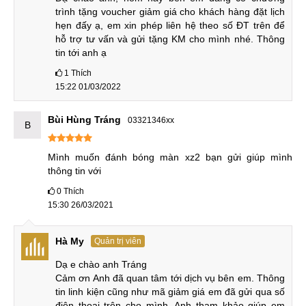
bóng, xóa vết xước màn hình mặt kính iPhone 7 khi lỗi
trình tặng voucher giảm giá cho khách hàng đặt lịch 
hư hỏng là vệt trầy xước bên ngoài chứ không phải lỗi
hẹn đấy ạ, em xin phép liên hệ theo số ĐT trên để 
hỗ trợ tư vấn và gửi tặng KM cho mình nhé. Thông 
nứt vỡ màn hình bên trong.
tin tới anh ạ
Trên đây là toàn bộ thông tin MobileCity gửi tới quý
1
Thích
khách về công nghệ đánh bóng màn hình iPhone 7
15:22 01/03/2022
Plus bị xước.
Hệ thống sửa chữa điện thoại di động
MobileCity Care
Bùi Hùng Tráng
03321346xx
B
Tại Hà Nội
Mình muốn đánh bóng màn xz2 bạn gửi giúp mình 
CN 1:
thông tin với
120 Thái Hà, Q. Đống Đa
Hotline:
0
037.437.9999
Thích
15:30 26/03/2021
CN 2:
398 Cầu Giấy, Q. Cầu Giấy
Hotline:
096.2222.398
Hà My
Quản trị viên
Dạ e chào anh Tráng

CN 3:
42 Phố Vọng, Hai Bà Trưng
Cảm ơn Anh đã quan tâm tới dịch vụ bên em. Thông 
Hotline:
0338.424242
tin linh kiện cũng như mã giảm giá em đã gửi qua số 
điện thoại trên cho mình. Anh tham khảo giúp em 