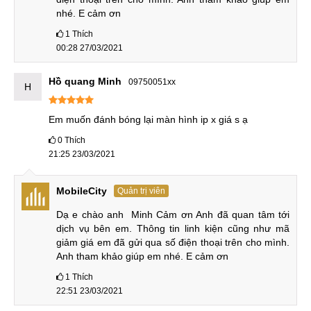
Tại TP Hồ Chí Minh
nhé. E cảm ơn
1
Thích
CN 4:
123 Trần Quang Khải, Quận 1
00:28 27/03/2021
Hotline:
0969.520.520
Hồ quang Minh
09750051xx
H
CN 5:
602 Lê Hồng Phong, Quận 10
Hotline:
097.3333.602
Em muốn đánh bóng lại màn hình ip x giá s ạ
Tại Đà Nẵng
0
Thích
21:25 23/03/2021
CN 6:
97 Hàm Nghi, Q.Thanh Khê
Hotline:
097.123.9797
MobileCity
Quản trị viên
Tìm kiếm liên quan khác
Dạ e chào anh  Minh Cảm ơn Anh đã quan tâm tới 
dịch vụ bên em. Thông tin linh kiện cũng như mã 
xóa vết xước mặt kính iPhone 7 plus ở đâu
giảm giá em đã gửi qua số điện thoại trên cho mình. 
Anh tham khảo giúp em nhé. E cảm ơn
giá đánh bóng màn hình iphone 7 plus bao nhiêu tiền
1
Thích
xóa vết xước mặt kính iphone 7 uy tín
22:51 23/03/2021
đánh bóng mặt kính iphone 7 bị xước