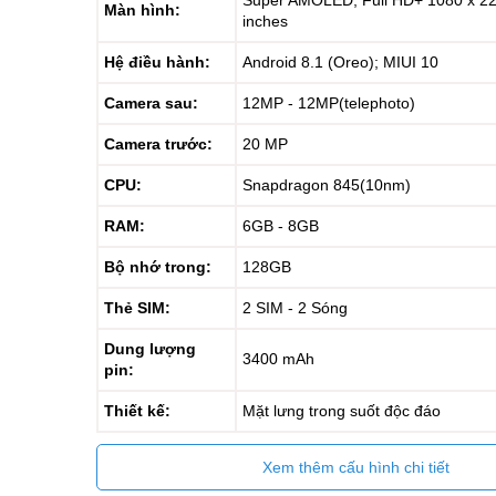
Super AMOLED, Full HD+ 1080 x 224
Màn hình:
inches
Hệ điều hành:
Android 8.1 (Oreo); MIUI 10
Camera sau:
12MP - 12MP(telephoto)
Camera trước:
20 MP
CPU:
Snapdragon 845(10nm)
RAM:
6GB - 8GB
Bộ nhớ trong:
128GB
Thẻ SIM:
2 SIM - 2 Sóng
Dung lượng
3400 mAh
pin:
Thiết kế:
Mặt lưng trong suốt độc đáo
Xem thêm cấu hình chi tiết