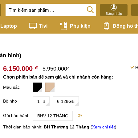
Đăng nhập
Laptop
Tivi
Phụ kiện
Đồng hồ t
Màn hình)
6.150.000 ₫
H
5.950.000₫
Chọn phiên bản để xem giá và chi nhánh còn hàng:
Màu sắc
Bộ nhớ
1TB
6-128GB
Gói bảo hành
BHV 12 THÁNG
Thời gian bảo hành:
BH Thường 12 Tháng
(
Xem chi tiết
)