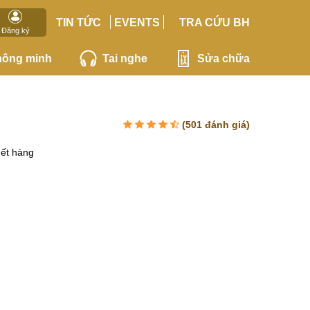
TIN TỨC
EVENTS
TRA CỨU BH
Đăng ký
hông minh
Tai nghe
Sửa chữa
(
501
đánh giá)
ết hàng