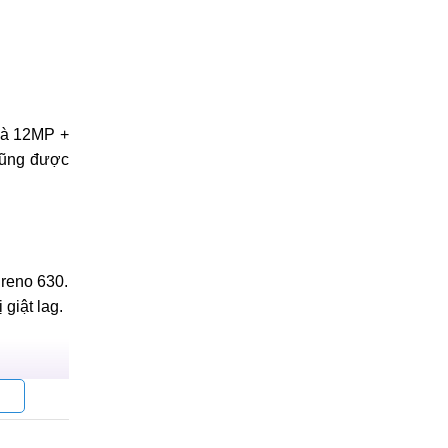
 là 12MP +
cũng được
reno 630.
giật lag.