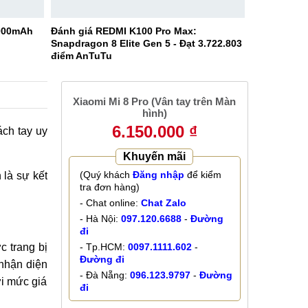
9000mAh
Đánh giá REDMI K100 Pro Max:
Snapdragon 8 Elite Gen 5 - Đạt 3.722.803
điểm AnTuTu
Xiaomi Mi 8 Pro (Vân tay trên Màn
hình)
6.150.000 ₫
ch tay uy
Khuyến mãi
(Quý khách
Đăng nhập
để kiểm
 là sự kết
tra đơn hàng)
- Chat online:
Chat Zalo
- Hà Nội:
097.120.6688
-
Đường
đi
 trang bị
- Tp.HCM:
0097.1111.602
-
Đường đi
 nhận diện
- Đà Nẵng:
096.123.9797
-
Đường
ới mức giá
đi