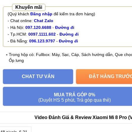
Khuyến mãi
(Quý khách
Đăng nhập
để kiểm tra đơn hàng)
- Chat online:
Chat Zalo
- Hà Nội:
097.120.6688
-
Đường đi
- Tp.HCM:
0097.1111.602
-
Đường đi
- Đà Nẵng:
096.123.9797
-
Đường đi
Trong hộp có: Fullbox: Máy, Sạc, Cáp, Sách hướng dẫn, Que chọc
Ốp lưng
CHAT TƯ VẤN
ĐẶT HÀNG TRƯỚ
MUA TRẢ GÓP 0%
(Duyệt HS 5 phút, Trả góp qua thẻ)
Video Đánh Giá & Review Xiaomi Mi 8 Pro (