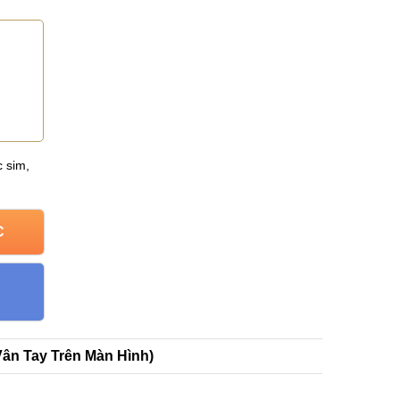
 sim,
C
Vân Tay Trên Màn Hình)