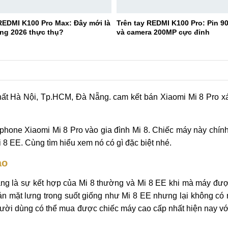
EDMI K100 Pro Max: Đây mới là
Trên tay REDMI K100 Pro: Pin 
ng 2026 thực thụ?
và camera 200MP cực đỉnh
hất Hà Nội, Tp.HCM, Đà Nẵng. cam kết bán Xiaomi Mi 8 Pro xá
tphone Xiaomi Mi 8 Pro vào gia đình Mi 8. Chiếc máy này chính
8 EE. Cùng tìm hiểu xem nó có gì đặc biệt nhé.
ảo
ng là sự kết hợp của Mi 8 thường và Mi 8 EE khi mà máy được
ản mặt lưng trong suốt giống như Mi 8 EE nhưng lại không có
gười dùng có thể mua được chiếc máy cao cấp nhất hiện nay v