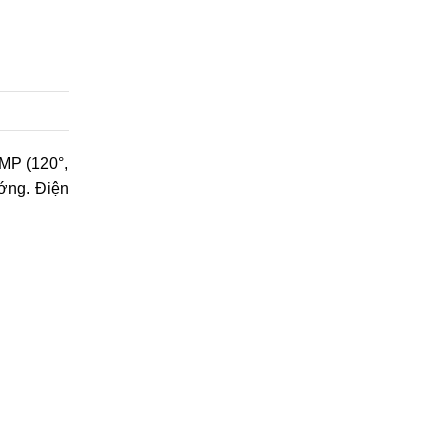
8MP (120°,
ướng. Điện
.