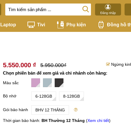
Đăng nhập
Laptop
Tivi
Phụ kiện
Đồng hồ t
5.550.000 ₫
Ngừng kin
5.950.000₫
Chọn phiên bản để xem giá và chi nhánh còn hàng:
Màu sắc
Bộ nhớ
6-128GB
8-128GB
Gói bảo hành
BHV 12 THÁNG
Thời gian bảo hành:
BH Thường 12 Tháng
(
Xem chi tiết
)