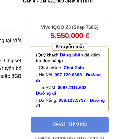
Gen 4 - Đạt 621.969 điểm AnTuTu
Vivo iQOO Z3 (Snap 768G)
5.550.000 ₫
g tại Việt
Khuyến mãi
(Quý khách
Đăng nhập
để kiểm
. Chipset
tra đơn hàng)
- Chat online:
Chat Zalo
a tuyên bố
- Hà Nội:
097.120.6688
-
Đường
 hoặc 8GB
đi
- Tp.HCM:
0097.1111.602
-
Đường đi
- Đà Nẵng:
096.123.9797
-
Đường
đi
CHAT TƯ VẤN
0969.120.120
(HN)
097.1111.602
(HCM)