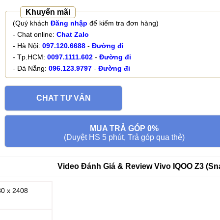
Khuyến mãi
(Quý khách
Đăng nhập
để kiểm tra đơn hàng)
- Chat online:
Chat Zalo
- Hà Nội:
097.120.6688
-
Đường đi
- Tp.HCM:
0097.1111.602
-
Đường đi
- Đà Nẵng:
096.123.9797
-
Đường đi
CHAT TƯ VẤN
MUA TRẢ GÓP 0%
(Duyệt HS 5 phút, Trả góp qua thẻ)
Video Đánh Giá & Review Vivo IQOO Z3 (Sn
80 x 2408