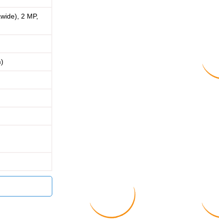
awide), 2 MP,
)