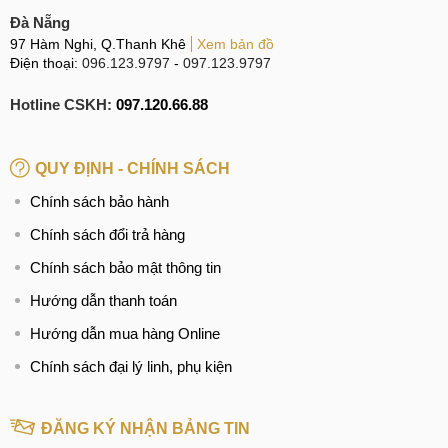
cạnh tranh. Ra mắt tại thị trường Trung Quốc, sản phẩm này
Đà Nẵng
có giá 9999 nhân dân tệ (tương đương 1.500 USD). Ngay
97 Hàm Nghi, Q.Thanh Khê
Xem bản đồ
lúc này nếu bạn quan tâm và muốn biết thêm thông tin về
Điện thoại:
096.123.9797
-
097.123.9797
giá bán sản phẩm trên vui lòng liên hệ số Hotline khu vực
Hotline CSKH:
097.120.66.88
phía Bắc: 0969.120.120 hoặc khu vực phía Nam:
0965.123.123 để được giải đáp.
QUY ĐỊNH - CHÍNH SÁCH
Địa chỉ mua Tivi Xiaomi Mi TV 3S 70 inch uy tín nhất:
Chính sách bảo hành
Hệ thống điện thoại di động
MobileCity
Chính sách đổi trả hàng
Tại Hà Nội
Chính sách bảo mật thông tin
CN 1:
120 Thái Hà, Q. Đống Đa, Hà Nội
Hướng dẫn thanh toán
Hotline:
0969.120120
Hướng dẫn mua hàng Online
Chính sách đại lý linh, phụ kiện
CN 2:
398 Cầu Giấy, Q. Cầu Giấy, Hà Nội
Hotline:
096.1111.398
ĐĂNG KÝ NHẬN BẢNG TIN
CN 3:
42 Phố Vọng, Hai Bà Trưng, Hà Nội