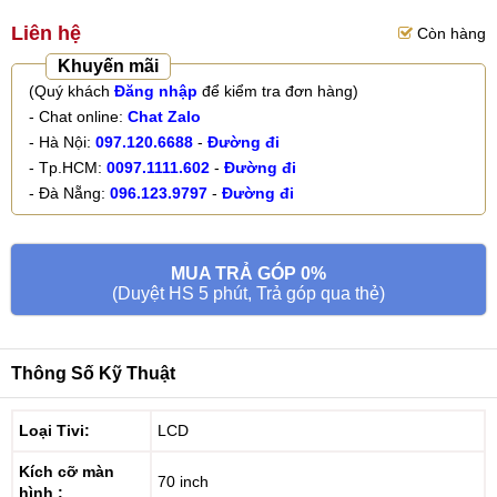
Liên hệ
Còn hàng
Khuyến mãi
(Quý khách
Đăng nhập
để kiểm tra đơn hàng)
- Chat online:
Chat Zalo
- Hà Nội:
097.120.6688
-
Đường đi
- Tp.HCM:
0097.1111.602
-
Đường đi
- Đà Nẵng:
096.123.9797
-
Đường đi
MUA TRẢ GÓP 0%
(Duyệt HS 5 phút, Trả góp qua thẻ)
Thông Số Kỹ Thuật
Loại Tivi:
LCD
Kích cỡ màn
70 inch
hình :