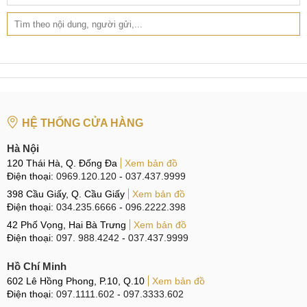
Bên cạnh đó, bộ loa Mi TV Bar còn có thể sử dụng được với
các loại TV khác trên thị trường gần như không gặp phải bất
cứ vướng mắc nào. Thiết bị này sở hữu khá nhiều chuẩn
kết nối như 3 cổng HDMI 2.0, 2 cổng USB 3.0, VGA, cổng
mạng Ethernet, cổng kết nối âm thanh và kết nối ăng-ten.
HỆ THỐNG CỬA HÀNG
Địa chỉ bán Tivi Xiaomi uy tín tại Hà Nội, TP. HCM
Hà Nội
120 Thái Hà, Q. Đống Đa
Xem bản đồ
Bên cạnh là địa chỉ bán điện thoại uy tín, MobileCity còn
Điện thoại:
0969.120.120
-
037.437.9999
mang đến cho khách hàng nhiều thiết bị thông minh khác
398 Cầu Giấy, Q. Cầu Giấy
Xem bản đồ
của các hãng sản xuất uy tín. Đến với MobileCity bạn sẽ
Điện thoại:
034.235.6666
-
096.2222.398
được các nhân viên tư vấn lựa chọn sản phẩm phù hợp, trải
42 Phố Vọng, Hai Bà Trưng
Xem bản đồ
nghiệm máy trước khi quyết định bỏ tiền sở hữu bất cứ thiết
Điện thoại:
097. 988.4242
-
037.437.9999
bị nào.
Hồ Chí Minh
602 Lê Hồng Phong, P.10, Q.10
Xem bản đồ
Điện thoại:
097.1111.602
-
097.3333.602
Giá bán TV Xiaomi Mi TV 3S 70 inch tại MobileCity luôn