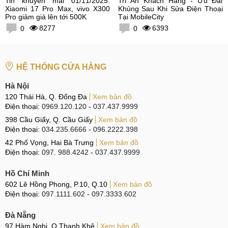
Tin khuyến mãi 01/11/2025:
Tri Ân Khách Hàng - Ưu Đãi
Xiaomi 17 Pro Max, vivo X300
Khủng Sau Khi Sửa Điện Thoại
Pro giảm giá lên tới 500K
Tại MobileCity
8277
6393
0
0
HỆ THỐNG CỬA HÀNG
Hà Nội
120 Thái Hà, Q. Đống Đa
Xem bản đồ
Điện thoại:
0969.120.120
-
037.437.9999
398 Cầu Giấy, Q. Cầu Giấy
Xem bản đồ
Điện thoại:
034.235.6666
-
096.2222.398
42 Phố Vọng, Hai Bà Trưng
Xem bản đồ
Điện thoại:
097. 988.4242
-
037.437.9999
Hồ Chí Minh
602 Lê Hồng Phong, P.10, Q.10
Xem bản đồ
Điện thoại:
097.1111.602
-
097.3333.602
Đà Nẵng
97 Hàm Nghi, Q.Thanh Khê
Xem bản đồ