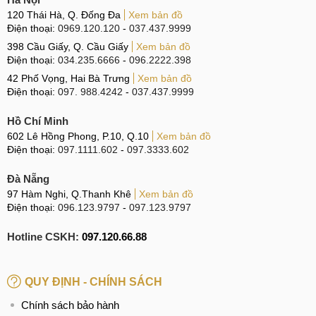
120 Thái Hà, Q. Đống Đa
Xem bản đồ
Điện thoại:
0969.120.120
-
037.437.9999
398 Cầu Giấy, Q. Cầu Giấy
Xem bản đồ
Điện thoại:
034.235.6666
-
096.2222.398
42 Phố Vọng, Hai Bà Trưng
Xem bản đồ
Điện thoại:
097. 988.4242
-
037.437.9999
Hồ Chí Minh
602 Lê Hồng Phong, P.10, Q.10
Xem bản đồ
Điện thoại:
097.1111.602
-
097.3333.602
Đà Nẵng
97 Hàm Nghi, Q.Thanh Khê
Xem bản đồ
Điện thoại:
096.123.9797
-
097.123.9797
Hotline CSKH:
097.120.66.88
QUY ĐỊNH - CHÍNH SÁCH
Chính sách bảo hành