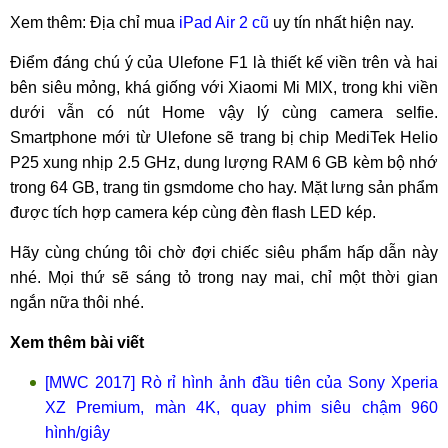
Xem thêm: Địa chỉ mua
iPad Air 2 cũ
uy tín nhất hiện nay.
Điểm đáng chú ý của Ulefone F1 là thiết kế viền trên và hai
bên siêu mỏng, khá giống với Xiaomi Mi MIX, trong khi viền
dưới vẫn có nút Home vậy lý cùng camera selfie.
Smartphone mới từ Ulefone sẽ trang bị chip MediTek Helio
P25 xung nhịp 2.5 GHz, dung lượng RAM 6 GB kèm bộ nhớ
trong 64 GB, trang tin gsmdome cho hay. Mặt lưng sản phẩm
được tích hợp camera kép cùng đèn flash LED kép.
Hãy cùng chúng tôi chờ đợi chiếc siêu phẩm hấp dẫn này
nhé. Mọi thứ sẽ sáng tỏ trong nay mai, chỉ một thời gian
ngắn nữa thôi nhé.
Xem thêm bài viết
[MWC 2017] Rò rỉ hình ảnh đầu tiên của Sony Xperia
XZ Premium, màn 4K, quay phim siêu chậm 960
hình/giây