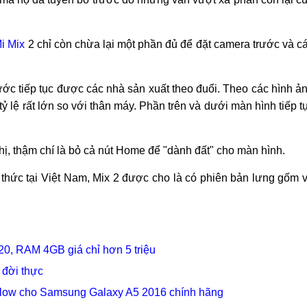
i Mix
2 chỉ còn chừa lại một phần đủ để đặt camera trước và c
rước tiếp tục được các nhà sản xuất theo đuổi. Theo các hình ả
ỷ lệ rất lớn so với thân máy. Phần trên và dưới màn hình tiếp t
thị, thậm chí là bỏ cả nút Home để "dành đất" cho màn hình.
hức tại Việt Nam, Mix 2 được cho là có phiên bản lưng gốm 
0, RAM 4GB giá chỉ hơn 5 triệu
 đời thực
low cho Samsung Galaxy A5 2016 chính hãng