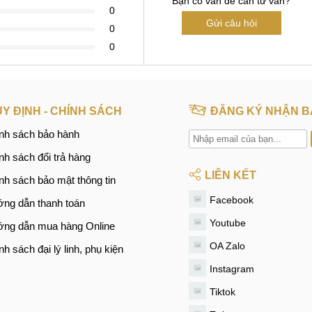
Bạn có vấn đề cần tư vấn?
0
Gửi câu hỏi
0
0
Y ĐỊNH - CHÍNH SÁCH
ĐĂNG KÝ NHẬN B
nh sách bảo hành
nh sách đổi trả hàng
LIÊN KẾT
nh sách bảo mật thông tin
Facebook
ng dẫn thanh toán
Youtube
ng dẫn mua hàng Online
OA Zalo
nh sách đại lý linh, phụ kiện
Instagram
Tiktok