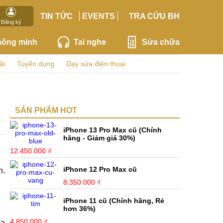
TIN TỨC
EVENTS
TRA CỨU BH
Đăng ký
hông minh
Tai nghe
Sửa chữa
ãi
Tuyển dụng
Dạy sửa điện thoại
SẢN PHẨM HOT
iPhone 13 Pro Max cũ (Chính
hãng - Giảm giá 30%)
12.450.000 ₫
iPhone 12 Pro Max cũ
n.
8.350.000 ₫
iPhone 11 cũ (Chính hãng, Rẻ
hơn 36%)
4.850.000 ₫
ủa