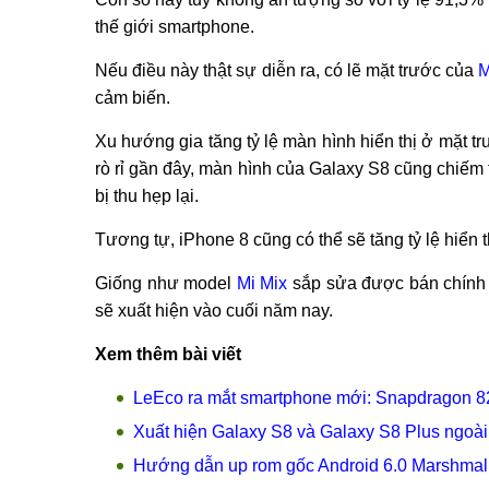
thế giới smartphone.
Nếu điều này thật sự diễn ra, có lẽ mặt trước của
M
cảm biến.
Xu hướng gia tăng tỷ lệ màn hình hiển thị ở mặt t
rò rỉ gần đây, màn hình của Galaxy S8 cũng chiếm t
bị thu hẹp lại.
Tương tự, iPhone 8 cũng có thể sẽ tăng tỷ lệ hiển 
Giống như model
Mi Mix
sắp sửa được bán chính t
sẽ xuất hiện vào cuối năm nay.
Xem thêm bài viết
LeEco ra mắt smartphone mới: Snapdragon 82
Xuất hiện Galaxy S8 và Galaxy S8 Plus ngoài
Hướng dẫn up rom gốc Android 6.0 Marshmal