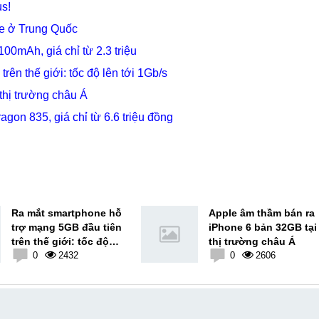
us!
e ở Trung Quốc
100mAh, giá chỉ từ 2.3 triệu
ên thế giới: tốc độ lên tới 1Gb/s
thị trường châu Á
gon 835, giá chỉ từ 6.6 triệu đồng
Ra mắt smartphone hỗ
Apple âm thầm bán ra
trợ mạng 5GB đầu tiên
iPhone 6 bản 32GB tại
trên thế giới: tốc độ
thị trường châu Á
lên tới 1Gb/s
0
2432
0
2606