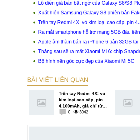
Lộ diện giá bán bất ngờ của Galaxy S8/S8 Pl
Xuất hiện Samsung Galaxy S8 phiên bản Fak
Trên tay Redmi 4X: vỏ kim loại cao cấp, pin 4.
Ra mắt smartphone hỗ trợ mạng 5GB đầu tiên tr
Apple âm thầm bán ra iPhone 6 bản 32GB tại 
Tháng sau sẽ ra mắt Xiaomi Mi 6: chip Snapdra
Bộ hình nền gốc cực đẹp của Xiaomi Mi 5C
BÀI VIẾT LIÊN QUAN
UKITEL
Trên tay Redmi 4X: vỏ
pin đến
kim loại cao cấp, pin
4.100mAh, giá chỉ từ
5
2.3 triệu
0
3042