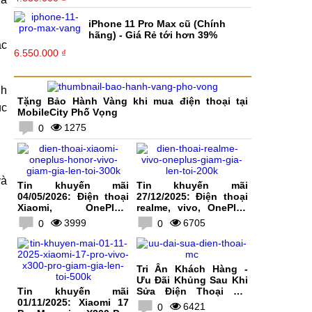
iPhone 11 Pro Max cũ (Chính
hãng) - Giá Rẻ tới hơn 39%
ác
6.550.000 ₫
nh
Tặng Bảo Hành Vàng khi mua điện thoại tại
ục
MobileCity Phố Vọng
1275
0
và
Tin khuyến mãi
Tin khuyến mãi
04/05/2026: Điện thoại
27/12/2025: Điện thoại
Xiaomi, OnePlus,
realme, vivo, OnePlus
HONOR, vivo giảm giá
giảm giá lên tới 200K
3999
6705
0
0
lên tới 300K
Tri Ân Khách Hàng -
Ưu Đãi Khủng Sau Khi
Tin khuyến mãi
Sửa Điện Thoại Tại
01/11/2025: Xiaomi 17
MobileCity
6421
0