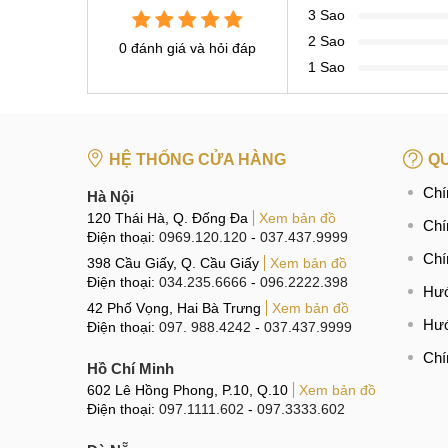
3 Sao
2 Sao
0 đánh giá và hỏi đáp
1 Sao
HỆ THỐNG CỬA HÀNG
QU
Chí
Hà Nội
120 Thái Hà, Q. Đống Đa
Xem bản đồ
Chí
Điện thoại:
0969.120.120
-
037.437.9999
Chí
398 Cầu Giấy, Q. Cầu Giấy
Xem bản đồ
Điện thoại:
034.235.6666
-
096.2222.398
Hướ
42 Phố Vọng, Hai Bà Trưng
Xem bản đồ
Hướ
Điện thoại:
097. 988.4242
-
037.437.9999
Chí
Hồ Chí Minh
602 Lê Hồng Phong, P.10, Q.10
Xem bản đồ
Điện thoại:
097.1111.602
-
097.3333.602