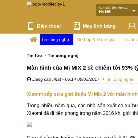
Xem giá, tồn kho tại:
Điện thoại
Máy tính bảng
Tin công nghệ
Mở hộp & Đánh giá
Tư vấn 
Tin tức
Tin công nghệ
Màn hình của Mi MIX 2 sẽ chiếm tới 93% t
Đang cập nhật
- 06:14 08/03/2017
Tin công nghệ
Xiaomi sắp sửa giới thiệu Mi Mix 2 với màn hì
Trong nhiều năm qua, các nhà sản xuất có xu h
Xiaomi đã đi tiên phong trong năm 2016 khi giới th
Con số này tuy không ấn tượng so với tỷ lệ 91,3%