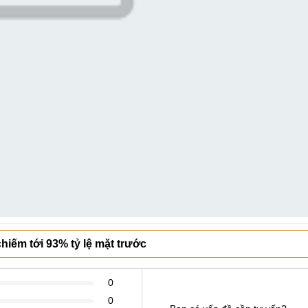
hiếm tới 93% tỷ lệ mặt trước
0
0