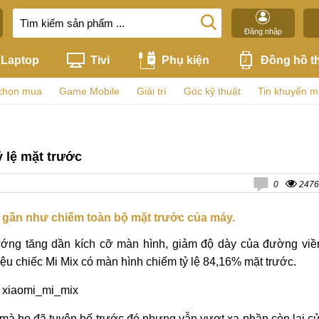
Đăng nhập
Laptop
Tivi
Phụ kiện
Đồng hồ t
chọn mua
Game Mobile
Giải trí
Góc kỹ thuật
Tin khuyến m
ỷ lệ mặt trước
0
2476
nh gần như chiếm toàn bộ mặt trước của máy.
ướng tăng dần kích cỡ màn hình, giảm độ dày của đường viề
iệu chiếc Mi Mix có màn hình chiếm tỷ lệ 84,16% mặt trước.
 mà họ đã tuyên bố trước đó nhưng vẫn vượt xa phần còn lại c