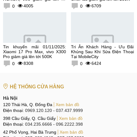
300K
4005
6709
0
0
Tin khuyến mãi 01/11/2025:
Tri Ân Khách Hàng - Ưu Đãi
Xiaomi 17 Pro Max, vivo X300
Khủng Sau Khi Sửa Điện Thoại
Pro giảm giá lên tới 500K
Tại MobileCity
8308
6424
0
0
HỆ THỐNG CỬA HÀNG
Hà Nội
120 Thái Hà, Q. Đống Đa
Xem bản đồ
Điện thoại:
0969.120.120
-
037.437.9999
398 Cầu Giấy, Q. Cầu Giấy
Xem bản đồ
Điện thoại:
034.235.6666
-
096.2222.398
42 Phố Vọng, Hai Bà Trưng
Xem bản đồ