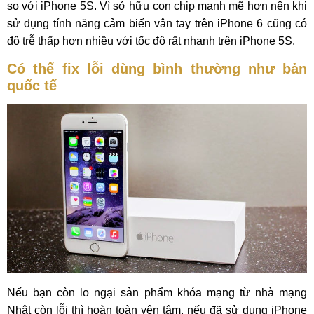
so với iPhone 5S. Vì sở hữu con chip mạnh mẽ hơn nên khi
sử dụng tính năng cảm biến vân tay trên iPhone 6 cũng có
độ trễ thấp hơn nhiều với tốc độ rất nhanh trên iPhone 5S.
Có thể fix lỗi dùng bình thường như bản
quốc tế
Nếu bạn còn lo ngại sản phẩm khóa mạng từ nhà mạng
Nhật còn lỗi thì hoàn toàn yên tâm, nếu đã sử dụng iPhone