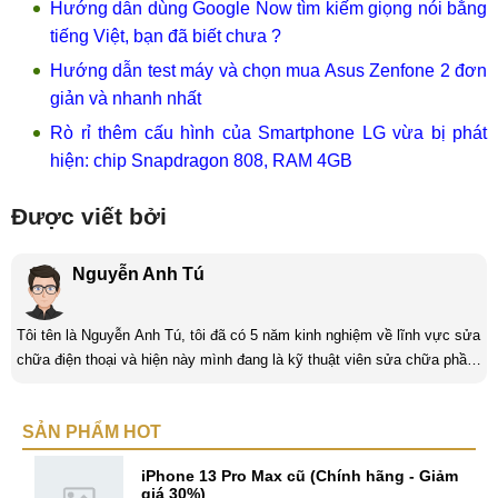
Hướng dẫn dùng Google Now tìm kiếm giọng nói bằng
tiếng Việt, bạn đã biết chưa ?
Hướng dẫn test máy và chọn mua Asus Zenfone 2 đơn
giản và nhanh nhất
Rò rỉ thêm cấu hình của Smartphone LG vừa bị phát
hiện: chip Snapdragon 808, RAM 4GB
Được viết bởi
Nguyễn Anh Tú
Tôi tên là Nguyễn Anh Tú, tôi đã có 5 năm kinh nghiệm về lĩnh vực sửa
chữa điện thoại và hiện này mình đang là kỹ thuật viên sửa chữa phần
cứng và phần mềm tại Mobilecity. Tôi là người thân thiện thích giúp đỡ
mọi người, tôi thích giải quyết những công việc khó và mang tính thử
SẢN PHẨM HOT
thách và là một người đam mê công nghệ tôi luôn thích tìm tòi những
cái mới và Mobilecity đã giúp tôi thực hiện điều đó. ...
iPhone 13 Pro Max cũ (Chính hãng - Giảm
giá 30%)