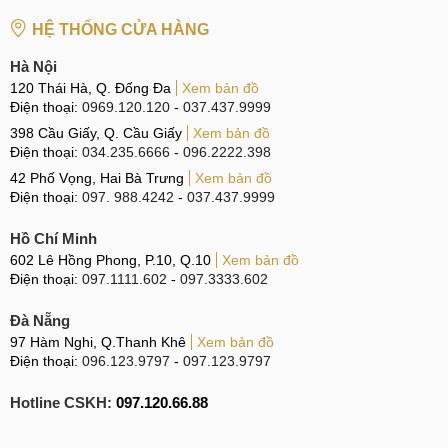
HỆ THỐNG CỬA HÀNG
Hà Nội
120 Thái Hà, Q. Đống Đa
Xem bản đồ
Điện thoại:
0969.120.120
-
037.437.9999
398 Cầu Giấy, Q. Cầu Giấy
Xem bản đồ
Điện thoại:
034.235.6666
-
096.2222.398
42 Phố Vọng, Hai Bà Trưng
Xem bản đồ
Điện thoại:
097. 988.4242
-
037.437.9999
Hồ Chí Minh
602 Lê Hồng Phong, P.10, Q.10
Xem bản đồ
Điện thoại:
097.1111.602
-
097.3333.602
Đà Nẵng
97 Hàm Nghi, Q.Thanh Khê
Xem bản đồ
Điện thoại:
096.123.9797
-
097.123.9797
Hotline CSKH:
097.120.66.88