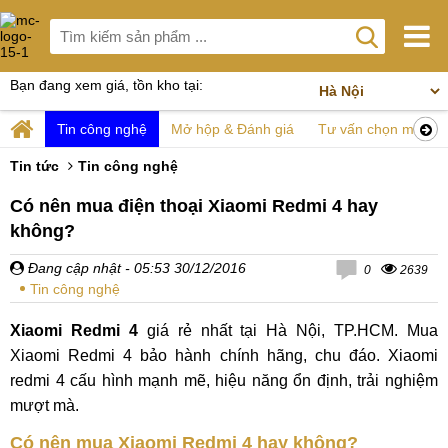
Bạn đang xem giá, tồn kho tại:
Tin công nghệ
Mở hộp & Đánh giá
Tư vấn chọn mua
Tin tức
Tin công nghệ
Có nên mua điện thoại Xiaomi Redmi 4 hay
không?
Đang cập nhật
- 05:53 30/12/2016
0
2639
Tin công nghệ
Xiaomi Redmi 4
giá rẻ nhất tại Hà Nội, TP.HCM. Mua
Xiaomi Redmi 4 bảo hành chính hãng, chu đáo. Xiaomi
redmi 4 cấu hình mạnh mẽ, hiệu năng ổn định, trải nghiệm
mượt mà.
Có nên mua Xiaomi Redmi 4 hay không?