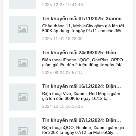
MobileCity. Hướng dẫn mua realme, vivo,
2025-12-27 10:41:46
OnePlus giá rẻ, Bảo hành 12 tháng, trả góp
0%. Danh sách điện thoại giảm giá ...
Tin khuyến mãi 01/11/2025: Xiaomi
17 Pro Max, vivo X300 Pro giảm giá
Chào tháng 11, MobileCity giảm giá lên tới
lên tới 500K
500K áp dụng từ ngày 01/11 cho các điện
thoại: Xiaomi 17 Pro Max, Xiaomi 17, vivo
2025-11-01 18:23:08
X300 Pro, vivo X200 Ultra. Bảo hành 12
tháng, trả góp lãi suất 0% trên ...
Tin khuyến mãi 24/09/2025: Điện
thoại iPhone, iQOO, OnePlus, OPPO
Điện thoại iPhone, iQOO, OnePlus, OPPO
giảm giá lên đến 2 triệu đồng
giảm giá lên đến 2 triệu đồng từ ngày 24/09
tại MobileCity. Hướng dẫn mua iPhone,
2025-09-24 08:57:14
iQOO, OnePlus, OPPO giá rẻ, Bảo hành 12
tháng, trả góp 0%. Danh sách điện ...
Tin khuyến mãi 16/12/2024: Điện
thoại Vivo, Xiaomi, Red Magic giảm
Điện thoại Vivo, Xiaomi, Red Magic giảm
giá lên đến 300K
giá lên đến 300K từ ngày 16/12 tại
MobileCity. Hướng dẫn mua Vivo, Xiaomi,
2024-12-16 10:35:15
Red Magic giá rẻ, Bảo hành 12 tháng, trả
góp 0%. Danh sách điện thoại giảm giá ...
Tin khuyến mãi 07/12/2024: Điện
thoại iQOO, Realme, Xiaomi giảm giá
Điện thoại iQOO, Realme, Xiaomi giảm giá
đến 200K
tới 200K từ ngày 07/12 tại MobileCity.