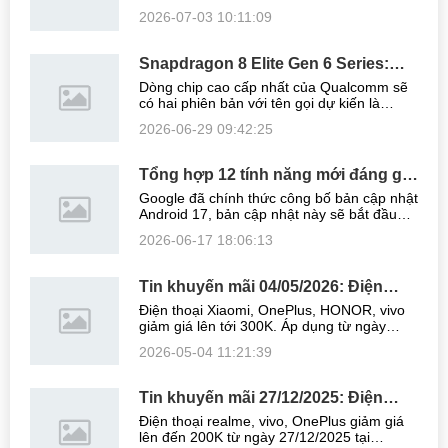
vụ nhà máy Tata Electronics - chuỗi cung
2026-07-03 10:11:09
ứng của Apple tại Ấn Độ bị hacker tấn công.
Đây được xem như thảm họa rò ...
Snapdragon 8 Elite Gen 6 Series:
Tiến trình 2nm, xung nhịp vượt
Dòng chip cao cấp nhất của Qualcomm sẽ
5GHz
có hai phiên bản với tên gọi dự kiến là
Snapdragon 8 Elite Gen 6 và Snapdragon 8
2026-06-29 09:42:25
Elite Gen 6 Pro. Cả hai đều sử dụng tiến
trình 2nm của TSMC và sẽ có mã lần ...
Tổng hợp 12 tính năng mới đáng giá
nhất trên Android 17
Google đã chính thức công bố bản cập nhật
Android 17, bản cập nhật này sẽ bắt đầu
được triển khai cuốn chiếu tới người dùng
2026-06-17 18:06:13
các dòng smartphone từ Pixel 6 trở lên, đi
kèm với gọi cập nhật June 2026 ...
Tin khuyến mãi 04/05/2026: Điện
thoại Xiaomi, OnePlus, HONOR, vivo
Điện thoại Xiaomi, OnePlus, HONOR, vivo
giảm giá lên tới 300K
giảm giá lên tới 300K. Áp dụng từ ngày
04/05/2026 tại tất cả chi nhánh MobileCity
2026-05-04 11:21:39
trên toàn quốc. Danh sách máy giảm giá
Xiaomi 17 12/256GB giảm 300K ...
Tin khuyến mãi 27/12/2025: Điện
thoại realme, vivo, OnePlus giảm giá
Điện thoại realme, vivo, OnePlus giảm giá
lên tới 200K
lên đến 200K từ ngày 27/12/2025 tại