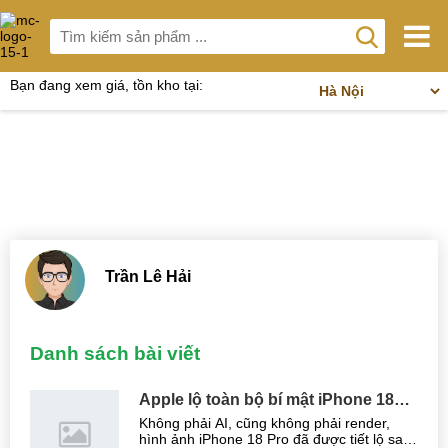
Bạn đang xem giá, tồn kho tại:
Trần Lê Hải
Danh sách bài viết
Apple lộ toàn bộ bí mật iPhone 18
Pro: Từ chip 2nm đến danh sách
Không phải AI, cũng không phải render,
chuỗi cung ứng nhạy cảm
hình ảnh iPhone 18 Pro đã được tiết lộ sau