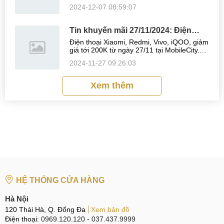
Hướng dẫn mua iQOO, Realme, Xiaomi giá
2024-12-07 08:59:07
rẻ, Bảo hành 12 tháng, trả góp 0%. Danh
sách điện thoại giảm giá Vivo ...
Tin khuyến mãi 27/11/2024: Điện
thoại Xiaomi, Redmi, Vivo, iQOO
Điện thoại Xiaomi, Redmi, Vivo, iQOO, giảm
giảm giá đến 200K
giá tới 200K từ ngày 27/11 tại MobileCity.
Hướng dẫn mua Xiaomi, Redmi, Vivo, iQOO
2024-11-27 09:26:03
giá rẻ, Bảo hành 12 tháng, trả góp 0%.
Danh sách điện thoại giảm giá ...
Xem thêm
HỆ THỐNG CỬA HÀNG
Hà Nội
120 Thái Hà, Q. Đống Đa
Xem bản đồ
Điện thoại:
0969.120.120
-
037.437.9999